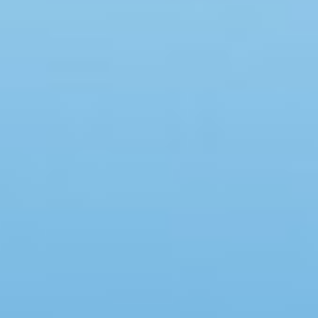
Swimmingpool
Spa
Sauna
Internet
Parabol/kabel TV
Brændeovn
Opvaskemaskine
Vaskemaskine
Tørretumbler
Ikkeryger
Aktivitetsrum
Handicapvenligt
Gode fiskeforhold
Indhegnet område
Aircondition
Ladestander til elbil
Energivenligt