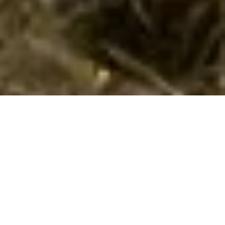
Sommerhuse i Brindisi: En skøn ferie
venter jer
Velkommen til Brindisi, et sandt paradis i Italiens sydlige
region. Her finder I en overflod af naturoplevelser og
hyggelige stunder, der venter lige rundt om hjørnet. Brindisi
er kendt for sin betagende skønhed, hvor den rige historie og