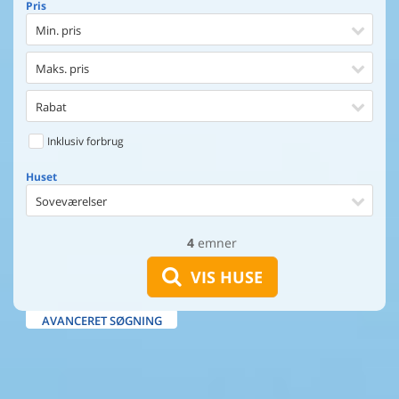
Pris
Min. pris
Maks. pris
Rabat
Inklusiv forbrug
Huset
Soveværelser
4
emner
Huset
Afstand til indkøb
VIS HUSE
Afstand til vand
AVANCERET SØGNING
Udsigt til vand
Faciliteter