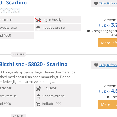
 - Scarlino
Tilføj til favo
ersoner
Ingen husdyr
7 overna
3.
Fra
DKK
oveværelse
1 badeværelse
Inkl. rengøring og fo
d 4000
4
p
Mere inf
VIS MERE
Bicchi snc - 58020 - Scarlino
Tilføj til favo
r til nogle afslappende dage i denne charmerende
lighed med
naturskøn panoramaudsigt. Denne
e ferielejlighed har en velholdt og
7 overna
ersoner
1 husdyr
4.
Fra
DKK
oveværelse
1 badeværelse
Inkl. r
d 6000
Indkøb 1000
Mere inf
VIS MERE