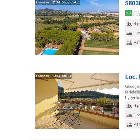
58020
Emne nr.:
313-IT5408.614.2
5,0
4 p
1 s
Van
Loc. 
Emne nr.:
140-ITM013
Glæd je
ferielej
hyggelig
4 p
1 s
Van