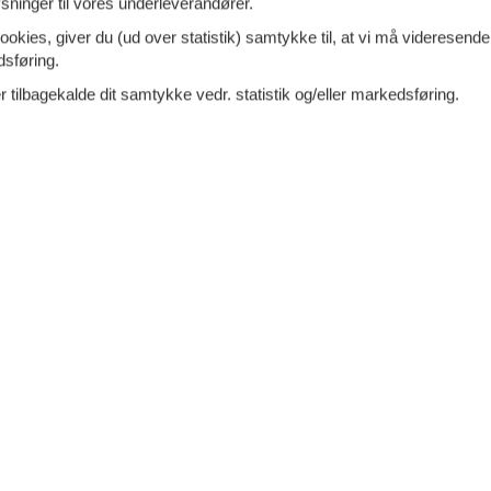
ninger til vores underleverandører.
Inkl. rengøring og fo
d 7000
4
p
ookies, giver du (ud over statistik) samtykke til, at vi må videresende
Mere inf
dsføring.
 tilbagekalde dit samtykke vedr. statistik og/eller markedsføring.
VIS MERE
Vallicella - Scarlino - 58020 -
Tilføj til favo
ino (Gr)
lighed i et tofamilieshus i hjertet af Maremma, 3 km
lino Scalo
og kun 6 km fra stranden og marinaen i
 Der er en stor fælleshave til
7 overna
7.
ersoner
1 husdyr
Fra
DKK
Inkl. r
oveværelser
2 badeværelser
Mere inf
d 6000
Indkøb 3000
VIS MERE
 - Scarlino
Tilføj til favo