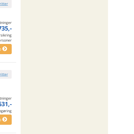
ritter
tninger
735,-
rsikring
ersoner
o
ritter
tninger
631,-
engøring
o