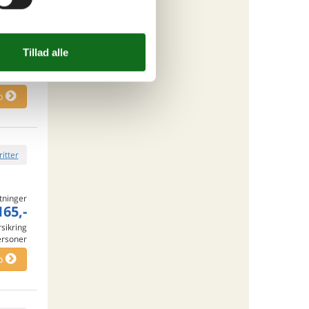
tninger
845,-
rsikring
ersoner
o
ritter
tninger
165,-
rsikring
ersoner
o