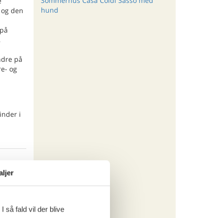
Sommerhus Casa Coldi Sasso med
e
hund
 og den
 på
,
ndre på
re- og
inder i
ritter
aljer
tninger
565,-
 så fald vil der blive