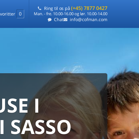
(+45) 7877 0427
Ring til os på
0
voritter
Man. - fre. 10.00-16.00 og lør. 10.00-14.00
Chat
info@cofman.com
SE I
MED
RKS
DLEJNING
I SASSO
ts laveste pris
på ét sted