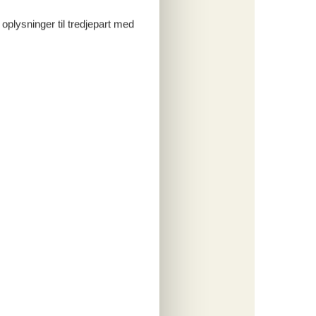
rsikring
ersoner
 oplysninger til tredjepart med
o
ritter
tninger
772,-
engøring
o
ritter