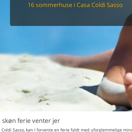
maskine
16 sommerhuse i Casa Coldi Sasso
skine
mbler
r
tsrum
venligt
keforhold
et område
tion
er til elbil
nligt
skøn ferie venter jer
Coldi Sasso, kan I forvente en ferie fyldt med uforglemmelige minde