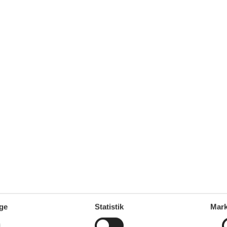
ersoner
1 husdyr
7 overna
4.
Fra
DKK
oveværelser
1 badeværelse
Inkl. rengøring og fo
d 5000
5
p
Mere inf
VIS MERE
 - Scarlino
Tilføj til favo
ersoner
2 husdyr
7 overna
oveværelser
3 badeværelser
13.
Fra
DKK
d 7000
Inkl. rengøring og fo
Mere inf
VIS MERE
ge
Statistik
Mark
 - Scarlino
Tilføj til favo