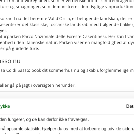
jer til Chianti-vinregionen, som er verdenskendt for sin fremragend
vinture og smagninger, som demonstrerer den dygtige vinproduktion
so kan I nå det berømte Val d'Orcia, et betagende landskab, der er
æsenterer det klassiske, toscanske landskab med bølgende bakker
yer.
aturparken Parco Nazionale delle Foreste Casentinesi. Her kan I va
nhed i den italienske natur. Parken viser en mangfoldighed af dy
ler på guidede ture.
asso nu
e Casa Coldi Sasso; book dit sommerhus nu og skab uforglemmelige m
eller gå på jagt i oversigten herunder.
 - Scarlino
Tilføj til favo
ykke
Det
den fungerer, og de kan derfor ikke fravælges.
ersoner
1 husdyr
7 overna
8.
 må opsamle statistik, hjælper du os med at forbedre og udvikle siden. I
Fra
DKK
oveværelser
2 badeværelser