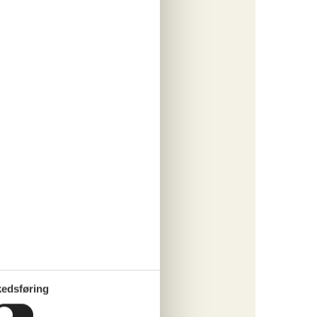
tninger
178,-
rsikring
ersoner
o
ritter
tninger
208,-
rsikring
o
edsføring
ritter