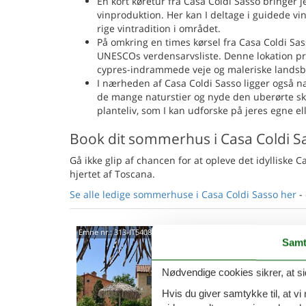
En kort køretur fra Casa Coldi Sasso bringer 
vinproduktion. Her kan I deltage i guidede 
rige vintradition i området.
På omkring en times kørsel fra Casa Coldi Sas
UNESCOs verdensarvsliste. Denne lokation pr
cypres-indrammede veje og maleriske landsb
I nærheden af Casa Coldi Sasso ligger også n
de mange naturstier og nyde den uberørte skø
planteliv, som I kan udforske på jeres egne el
Book dit sommerhus i Casa Coldi S
Gå ikke glip af chancen for at opleve det idyllisk
hjertet af Toscana.
Se alle ledige sommerhuse i Casa Coldi Sasso her
- 
54020
Emne nr.:
313-IT5408.620.1
Samt
4,7
Nødvendige cookies sikrer, at si
4 p
Hvis du giver samtykke til, at vi
2 s