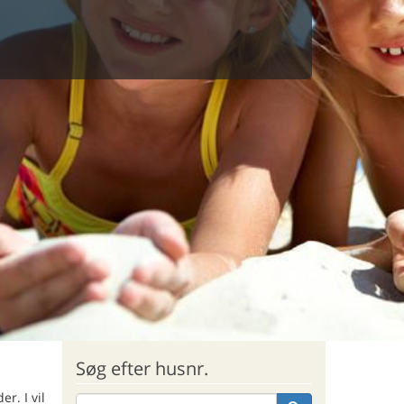
Søg efter husnr.
r. I vil