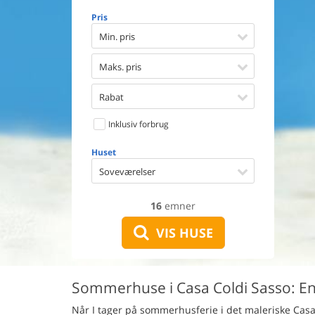
Opvaske
Pris
Vaskema
Tørretu
Min. pris
Ikkeryge
Aktivite
Maks. pris
Handicap
Gode fis
Rabat
Indhegn
Inklusiv forbrug
Aircondi
Ladestand
Huset
Energive
Soveværelser
16
emner
VIS HUSE
Sommerhuse i Casa Coldi Sasso: En 
Når I tager på sommerhusferie i det maleriske Casa 