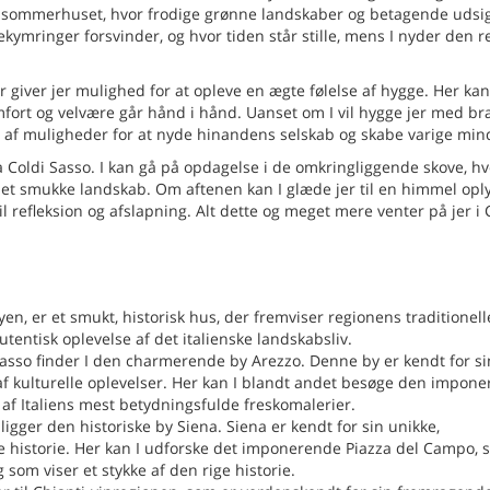
r sommerhuset, hvor frodige grønne landskaber og betagende udsi
ekymringer forsvinder, og hvor tiden står stille, mens I nyder den r
r giver jer mulighed for at opleve en ægte følelse af hygge. Her kan
fort og velvære går hånd i hånd. Uanset om I vil hygge jer med bræ
r af muligheder for at nyde hinandens selskab og skabe varige min
a Coldi Sasso. I kan gå på opdagelse i de omkringliggende skove, hv
 det smukke landskab. Om aftenen kan I glæde jer til en himmel oply
l refleksion og afslapning. Alt dette og meget mere venter på jer i
yen, er et smukt, historisk hus, der fremviser regionens traditionell
autentisk oplevelse af det italienske landskabsliv.
Sasso finder I den charmerende by Arezzo. Denne by er kendt for si
af kulturelle oplevelser. Her kan I blandt andet besøge den impon
 af Italiens mest betydningsfulde freskomalerier.
ligger den historiske by Siena. Siena er kendt for sin unikke,
de historie. Her kan I udforske det imponerende Piazza del Campo, 
 som viser et stykke af den rige historie.