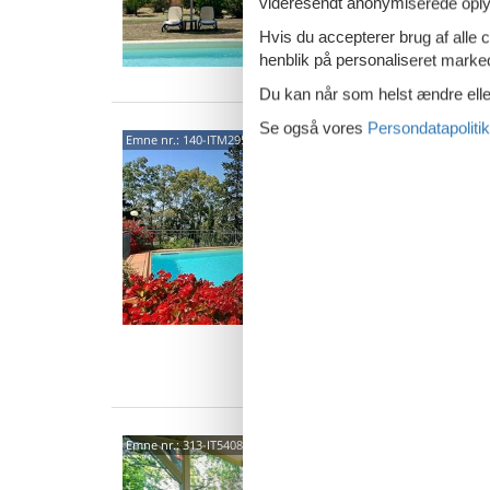
videresendt anonymiserede oplys
Van
Hvis du accepterer brug af alle c
henblik på personaliseret marke
Du kan når som helst ændre eller
Se også vores
Persondatapolitik
Loc. 
Emne nr.:
140-ITM295
Scarl
4,0
Ferielej
fra Scar
Puntone.
5 p
2 s
Van
58020
Emne nr.:
313-IT5408.650.1
3,9