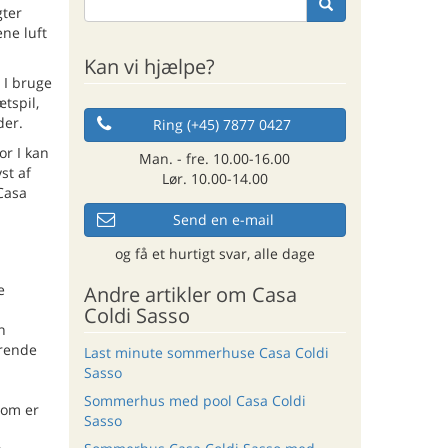
gter
ene luft
Kan vi hjælpe?
 I bruge
tspil,
der.
Ring (+45) 7877 0427
or I kan
Man. - fre. 10.00-16.00
st af
Lør. 10.00-14.00
 Casa
Send en e-mail
og få et hurtigt svar, alle dage
e
Andre artikler om Casa
Coldi Sasso
n
erende
Last minute sommerhuse Casa Coldi
Sasso
Sommerhus med pool Casa Coldi
som er
Sasso