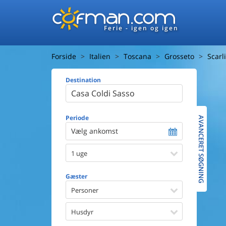
Ferie - igen og igen
Forside
Italien
Toscana
Grosseto
Scarl
Destination
Huset
Afstand ti
Afstand ti
Periode
AVANCERET SØGNING
Vælg ankomst
Udsigt ti
1 uge
Faciliteter
Swimmin
Gæster
Spa
Sauna
Personer
Internet
Parabol/
Husdyr
Brænde