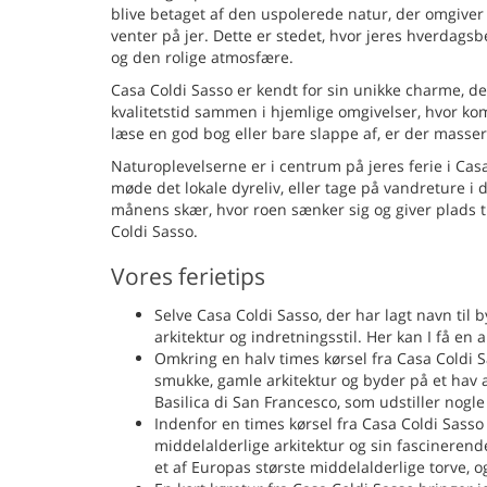
blive betaget af den uspolerede natur, der omgive
venter på jer. Dette er stedet, hvor jeres hverdagsb
og den rolige atmosfære.
Casa Coldi Sasso er kendt for sin unikke charme, de
kvalitetstid sammen i hjemlige omgivelser, hvor kom
læse en god bog eller bare slappe af, er der masse
Naturoplevelserne er i centrum på jeres ferie i Cas
møde det lokale dyreliv, eller tage på vandreture i
månens skær, hvor roen sænker sig og giver plads ti
Coldi Sasso.
Vores ferietips
Selve Casa Coldi Sasso, der har lagt navn til b
arkitektur og indretningsstil. Her kan I få en 
Omkring en halv times kørsel fra Casa Coldi 
smukke, gamle arkitektur og byder på et hav 
Basilica di San Francesco, som udstiller nogle
Indenfor en times kørsel fra Casa Coldi Sasso 
middelalderlige arkitektur og sin fascineren
et af Europas største middelalderlige torve, og