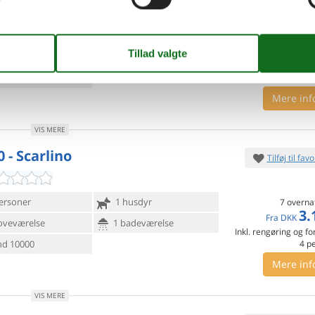
ersoner
Ingen husdyr
7 overna
4.
Fra
DKK
oveværelser
2 badeværelser
Inkl. rengøring og fo
d 4000
6
p
Mere inf
VIS MERE
 - Scarlino
Tilføj til favo
ersoner
1 husdyr
7 overna
3.
Fra
DKK
oveværelse
1 badeværelse
Inkl. rengøring og fo
d 10000
4
p
Mere inf
VIS MERE