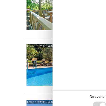
5 p
2 s
Van
58020
Emne nr.:
313-IT5408.643.1
4,0
7 p
3 s
Van
Nødvendi
58020
Emne nr.:
313-IT5408.614.3