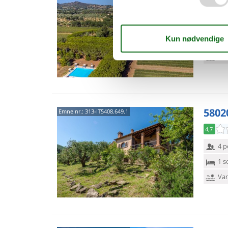
4,3
6 p
2 s
Van
58020
Emne nr.:
313-IT5408.649.1
4,7
4 p
1 s
Van