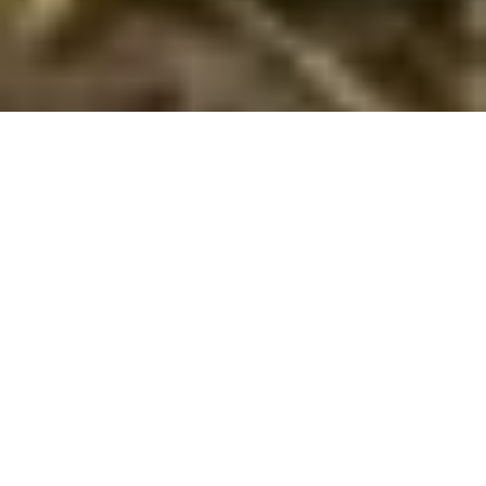
Sommerhuse i Drenje: En skøn ferie
venter jer
Velkommen til Drenje, det perfekte sted for jeres familie til at
skabe uforglemmelige minder i sommerhuset. Her kan I
virkelig nyde hinandens selskab i ro og mag, væk fra
hverdagens stress og jag. I Drenje er fokus på hygge og
samvær, og det er lige netop det, I kan forvente af jeres ferie
her.
Drenje byder også på en overflod af naturoplevelser, der vil