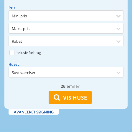
Pris
Min. pris
Maks. pris
Rabat
Inklusiv forbrug
Huset
Soveværelser
26
emner
Huset
Afstand til indkøb
VIS HUSE
Afstand til vand
AVANCERET SØGNING
Udsigt til vand
Faciliteter