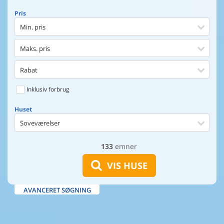
Pris
Min. pris
Maks. pris
Rabat
Inklusiv forbrug
Huset
Soveværelser
133
emner
Huset
Afstand til indkøb
VIS HUSE
Afstand til vand
AVANCERET SØGNING
Udsigt til vand
Faciliteter