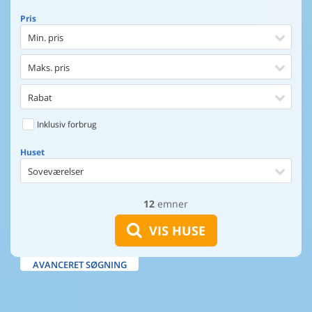
Pris
Min. pris
Maks. pris
Rabat
Inklusiv forbrug
Huset
Soveværelser
12
emner
Huset
Afstand til indkøb
VIS HUSE
Afstand til vand
AVANCERET SØGNING
Udsigt til vand
Faciliteter