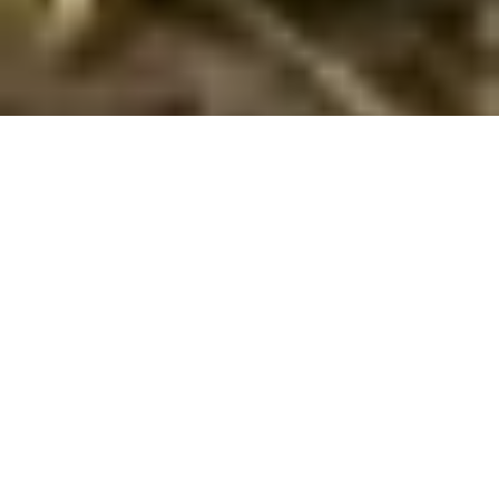
Sommerhuse i Juricani: En skøn ferie
venter jer
Velkommen til Juricani, en lille perle af et sted, jeres familie
kan forvente en ferie fyldt med hygge og naturoplevelser. Her
er roen og skønheden i naturen det, der virkelig skiller sig ud.
I vil opleve, hvordan hverdagens stress og jag forsvinder,
mens I lader op i de naturskønne omgivelser.
I vil finde, at Juricani er et sted, der appellerer til både store
og små. Her er masser af muligheder for vandreture i den