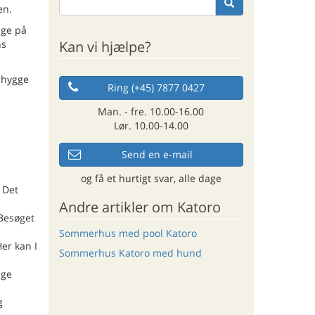
en.
age på
Kan vi hjælpe?
ns
g hygge
Ring (+45) 7877 0427
Man. - fre. 10.00-16.00
Lør. 10.00-14.00
Send en e-mail
og få et hurtigt svar, alle dage
 Det
Andre artikler om Katoro
 Besøget
Sommerhus med pool Katoro
er kan I
Sommerhus Katoro med hund
ige
g