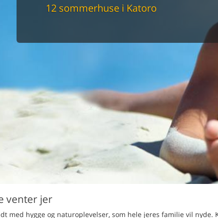
maskine
12 sommerhuse i Katoro
skine
mbler
r
tsrum
venligt
keforhold
et område
tion
er til elbil
nligt
 venter jer
yldt med hygge og naturoplevelser, som hele jeres familie vil nyde. 