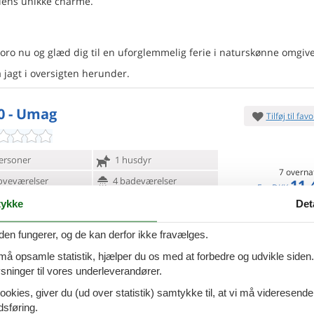
riens unikke charme.
oro nu og glæd dig til en uforglemmelig ferie i naturskønne omgive
å jagt i oversigten herunder.
0 - Umag
Tilføj til favo
ersoner
1 husdyr
7 overna
oveværelser
4 badeværelser
11.
Fra
DKK
d 160
Inkl. rengøring og fo
ykke
Det
Mere inf
den fungerer, og de kan derfor ikke fravælges.
VIS MERE
 må opsamle statistik, hjælper du os med at forbedre og udvikle siden. I
ninger til vores underleverandører.
ro - 52470 - Umag
Tilføj til favo
ookies, giver du (ud over statistik) samtykke til, at vi må videresende
rige dage ved havet i denne charmerende
dsføring.
lighed med adgang til
poolen. Kun få skridt fra