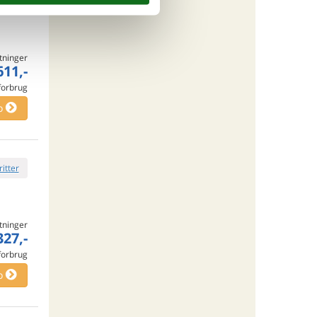
ritter
tninger
611,-
 forbrug
o
ritter
tninger
327,-
 forbrug
o