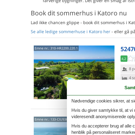
farverige bygninger. Det giver en smag af Ist
Book dit sommerhus i Katoro nu
Lad ikke chancen glippe - book dit sommerhus i Kat
Se alle ledige sommerhuse i Katoro her
- eller gå p
5247
Emne nr.:
310-HR2200.220.1
4,2
8 p
4 s
Van
Samt
Nødvendige cookies sikrer, at si
Hvis du giver samtykke til, at vi
videresendt anonymiserede oplys
Kato
Emne nr.:
133-CIU936
Hvis du accepterer brug af alle c
Nyd sol
henblik på personaliseret marke
ferielej