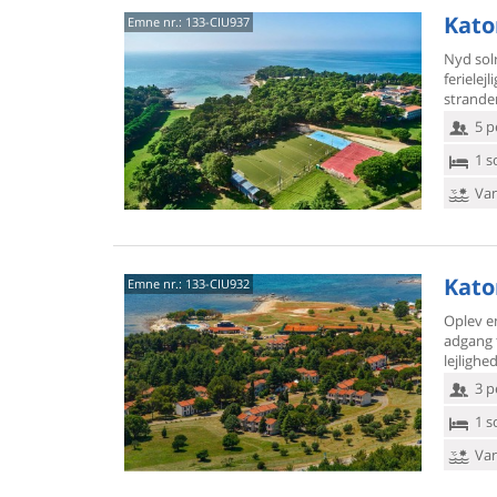
Kato
Emne nr.:
133-CIU937
Nyd sol
ferielej
stranden
5 p
1 s
Van
Kato
Emne nr.:
133-CIU932
Oplev en
adgang t
lejlighe
3 p
1 s
Van