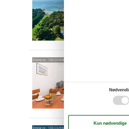
Nyd sol
ferielej
stranden
5 p
1 s
Van
Kato
Emne nr.:
133-CIU930
Oplev en
adgang t
lejlighe
5 p
Nødvendi
2 s
Van
Kato
Emne nr.:
133-CIU934