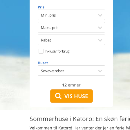
Opvaske
Pris
Vaskema
Tørretu
Min. pris
Ikkeryge
Aktivite
Maks. pris
Handicap
Gode fis
Rabat
Indhegn
Inklusiv forbrug
Aircondi
Ladestand
Huset
Energive
Soveværelser
12
emner
VIS HUSE
Sommerhuse i Katoro: En skøn ferie
Velkommen til Katoro! Her venter der jer en ferie f