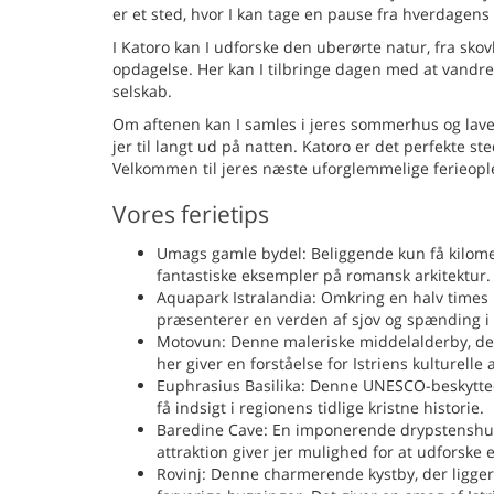
er et sted, hvor I kan tage en pause fra hverdagens 
I Katoro kan I udforske den uberørte natur, fra skovk
opdagelse. Her kan I tilbringe dagen med at vandre,
selskab.
Om aftenen kan I samles i jeres sommerhus og lave 
jer til langt ud på natten. Katoro er det perfekte st
Velkommen til jeres næste uforglemmelige ferieopl
Vores ferietips
Umags gamle bydel: Beliggende kun få kilomet
fantastiske eksempler på romansk arkitektur. D
Aquapark Istralandia: Omkring en halv times k
præsenterer en verden af sjov og spænding i
Motovun: Denne maleriske middelalderby, der 
her giver en forståelse for Istriens kulturelle 
Euphrasius Basilika: Denne UNESCO-beskyttede 
få indsigt i regionens tidlige kristne historie.
Baredine Cave: En imponerende drypstenshule,
attraktion giver jer mulighed for at udforske
Rovinj: Denne charmerende kystby, der ligger l