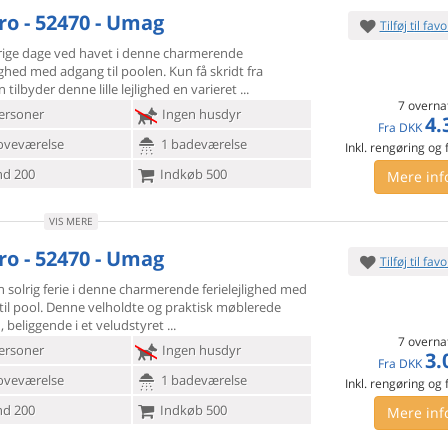
ro - 52470 - Umag
Tilføj til favo
rige dage ved havet i denne charmerende
lighed med adgang til
poolen. Kun få skridt fra
 tilbyder denne lille lejlighed en varieret
7 overna
ersoner
Ingen husdyr
4.
Fra
DKK
oveværelse
1 badeværelse
Inkl. rengøring og
d 200
Indkøb 500
Mere inf
VIS MERE
ro - 52470 - Umag
Tilføj til favo
 solrig ferie i denne charmerende ferielejlighed med
il pool.
Denne velholdte og praktisk møblerede
d, beliggende i et veludstyret
7 overna
ersoner
Ingen husdyr
3.
Fra
DKK
oveværelse
1 badeværelse
Inkl. rengøring og
d 200
Indkøb 500
Mere inf