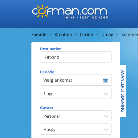
Ferie - igen og igen
Forside
Kroatien
Istrien
Umag
Sommerh
Destination
Huset
Afstand ti
Afstand ti
Periode
AVANCERET SØGNING
Vælg ankomst
Udsigt ti
1 uge
Faciliteter
Swimmin
Gæster
Spa
Sauna
Personer
Internet
Parabol/
Husdyr
Brænde