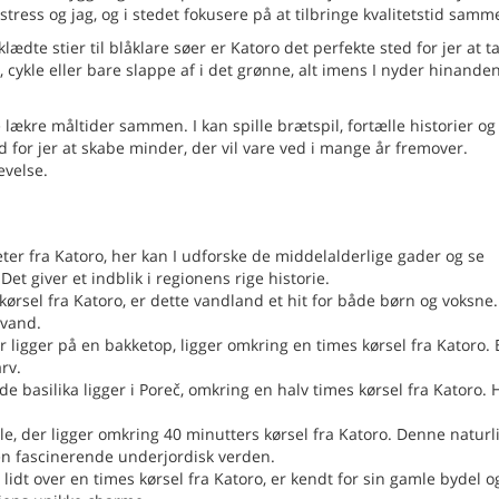
stress og jag, og i stedet fokusere på at tilbringe kvalitetstid samm
lædte stier til blåklare søer er Katoro det perfekte sted for jer at t
 cykle eller bare slappe af i det grønne, alt imens I nyder hinande
lækre måltider sammen. I kan spille brætspil, fortælle historier o
ed for jer at skabe minder, der vil vare ved i mange år fremover.
evelse.
er fra Katoro, her kan I udforske de middelalderlige gader og se
et giver et indblik i regionens rige historie.
ørsel fra Katoro, er dette vandland et hit for både børn og voksne.
 vand.
ligger på en bakketop, ligger omkring en times kørsel fra Katoro.
arv.
basilika ligger i Poreč, omkring en halv times kørsel fra Katoro. H
 der ligger omkring 40 minutters kørsel fra Katoro. Denne naturl
 en fascinerende underjordisk verden.
idt over en times kørsel fra Katoro, er kendt for sin gamle bydel o