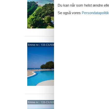
stranden
Du kan når som helst ændre eller
3 p
Se også vores
Persondatapolitik
1 s
Van
Kato
Emne nr.:
133-CIU938
Nyd sol
ferielej
stranden
4 p
1 s
Van
Kato
Emne nr.:
133-CIU939