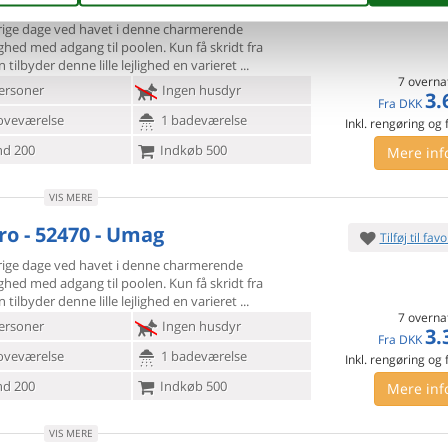
Tilføj til favo
rige dage ved havet i denne charmerende
lighed med adgang til
poolen. Kun få skridt fra
 tilbyder denne lille lejlighed en varieret
7 overna
ersoner
Ingen husdyr
3.
Fra
DKK
oveværelse
1 badeværelse
Inkl. rengøring og
d 200
Indkøb 500
Mere inf
VIS MERE
ro - 52470 - Umag
Tilføj til favo
rige dage ved havet i denne charmerende
lighed med adgang til
poolen. Kun få skridt fra
 tilbyder denne lille lejlighed en varieret
7 overna
ersoner
Ingen husdyr
3.
Fra
DKK
oveværelse
1 badeværelse
Inkl. rengøring og
d 200
Indkøb 500
Mere inf
VIS MERE