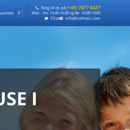
(+45) 7877 0427
Ring til os på
0
voritter
Man. - fre. 10.00-16.00 og lør. 10.00-14.00
Chat
info@cofman.com
SE I
MED
RKS
DLEJNING
ts laveste pris
på ét sted