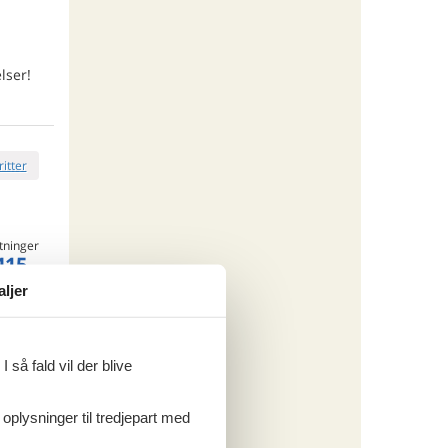
lser!
ritter
tninger
415,-
rsikring
aljer
o
 så fald vil der blive
ritter
 oplysninger til tredjepart med