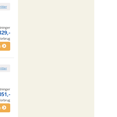
ritter
tninger
329,-
 forbrug
o
ritter
tninger
051,-
 forbrug
o