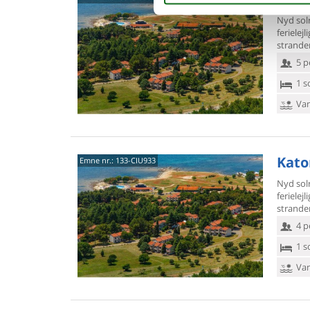
Nyd sol
ferielej
stranden
5 p
1 s
Van
Kato
Emne nr.:
133-CIU933
Nyd sol
ferielej
stranden
4 p
1 s
Van