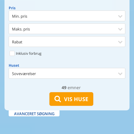
Pris
Min. pris
Maks. pris
Rabat
Inklusiv forbrug
Huset
Soveværelser
49
emner
Huset
Afstand til indkøb
VIS HUSE
Afstand til vand
AVANCERET SØGNING
Udsigt til vand
Faciliteter