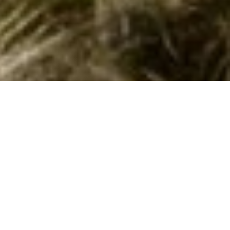
Sommerhuse i Montecchio Cortona: En
skøn ferie venter jer
En sommerhusferie i Montecchio Cortona er en
uforglemmelig oplevelse, der venter på at berige jer med
skønne minder. Med sin landlige charme og pittoreske
skønhed, vil denne italienske perle fortrylle jer med dens
autentiske atmosfære. I vil opdage, at det er her, hygge og