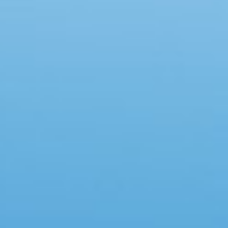
Swimmingpool
Spa
Sauna
Internet
Parabol/kabel TV
Brændeovn
Opvaskemaskine
Vaskemaskine
Tørretumbler
Ikkeryger
Aktivitetsrum
Handicapvenligt
Gode fiskeforhold
Indhegnet område
Aircondition
Ladestander til elbil
Energivenligt