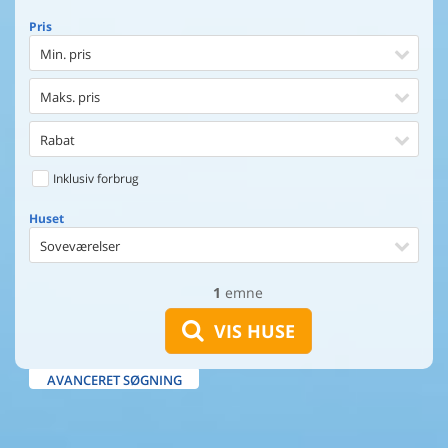
Pris
Min. pris
Maks. pris
Rabat
Inklusiv forbrug
Huset
Soveværelser
1
emne
Huset
Afstand til indkøb
VIS HUSE
Afstand til vand
AVANCERET SØGNING
Udsigt til vand
Faciliteter