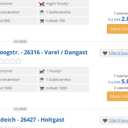
ersoner
Ingen husdyr
oveværelser
1 badeværelse
7 overna
2.
Fra
DKK
d 800
Indkøb 700
Mere inf
VIS MERE
ogstr. - 26316 - Varel / Dangast
Tilføj til favo
ersoner
1 husdyr
7 overna
oveværelser
1 badeværelse
5.
Fra
DKK
d 1000
Indkøb 1000
2
voksn
Mere inf
VIS MERE
deich - 26427 - Holtgast
Tilføj til favo