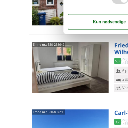
2 s
Van
Frie
Emne nr.:
530-238649
Wilh
5,0
6 p
2 s
Van
Carl
Emne nr.:
530-897298
3,7