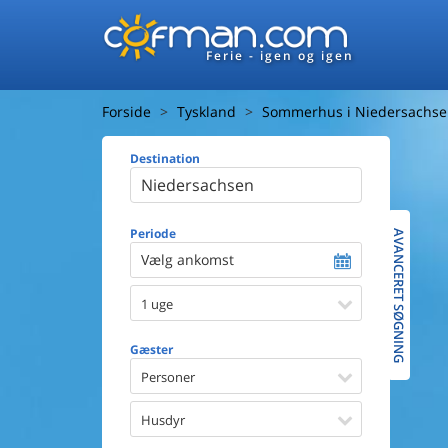
Ferie - igen og igen
Forside
Tyskland
Sommerhus i Niedersachs
Destination
Huset
Afstand ti
Afstand ti
Periode
AVANCERET SØGNING
Vælg ankomst
Udsigt ti
1 uge
Faciliteter
Swimmin
Gæster
Spa
Sauna
Personer
Internet
Parabol/
Husdyr
Brænde