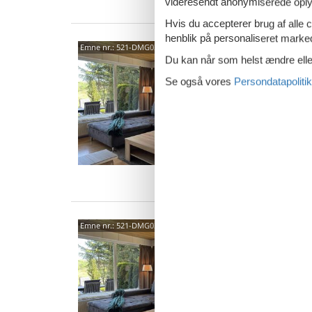
videresendt anonymiserede oplys
Hvis du accepterer brug af alle c
henblik på personaliseret marke
3870
Emne nr.:
521-DMG031029-EYB
Du kan når som helst ændre eller
4,0
Se også vores
Persondatapolitik
Ferielej
komfort
bakke v
6 p
3 s
Ind
3870
Emne nr.:
521-DMG031029-EYC
4,0
Ferielej
komfort
bakke v
9 p