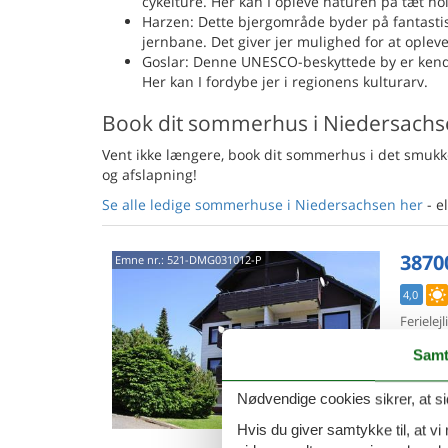
cykelture. Her kan I opleve naturen på tæt ho
Harzen: Dette bjergområde byder på fantastis
jernbane. Det giver jer mulighed for at oplev
Goslar: Denne UNESCO-beskyttede by er kendt
Her kan I fordybe jer i regionens kulturarv.
Book dit sommerhus i Niedersachs
Vent ikke længere, book dit sommerhus i det smukk
og afslapning!
Se alle ledige sommerhuse i Niedersachsen her
- e
3870
Emne nr.:
521-DMG031012-P
4,0
Ferielej
komfort
Samt
terrass
6 p
Nødvendige cookies sikrer, at si
3 s
Hvis du giver samtykke til, at vi
Ind