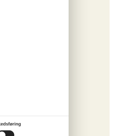
engøring
ersoner
o
ritter
tninger
634,-
e
0
børn
o
ritter
edsføring