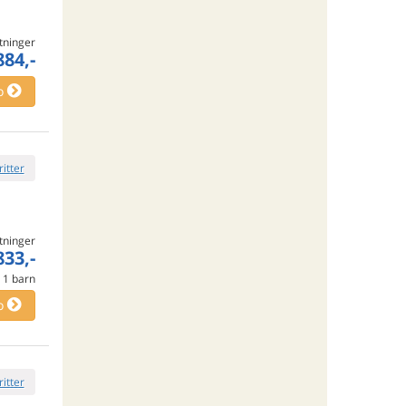
tninger
884,-
o
ritter
tninger
833,-
e
1
barn
o
ritter