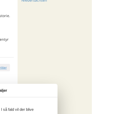
Niedersachsen
torie.
entyr
ritter
tninger
aljer
095,-
engøring
ersoner
 så fald vil der blive
o