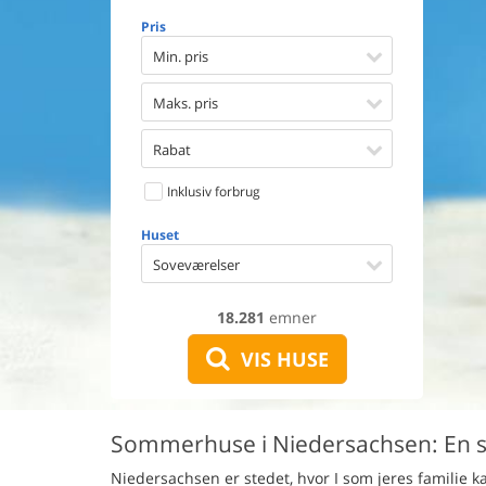
Opvaske
Pris
Vaskema
Tørretu
Min. pris
Ikkeryge
Aktivite
Maks. pris
Handicap
Gode fis
Rabat
Indhegn
Inklusiv forbrug
Aircondi
Ladestand
Huset
Energive
Soveværelser
18.281
emner
VIS HUSE
Sommerhuse i Niedersachsen: En sk
Niedersachsen er stedet, hvor I som jeres familie 