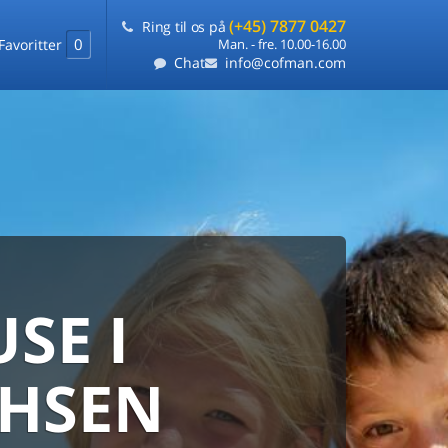
(+45) 7877 0427
Ring til os på
0
Favoritter
Man. - fre. 10.00-16.00
Chat
info@cofman.com
SE I
MED
RKS
DLEJNING
CHSEN
ts laveste pris
på ét sted