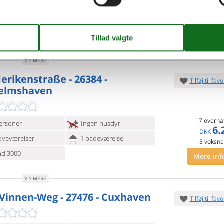
7 overna
oveværelser
1 badeværelse
5.
Fra
DKK
d 1800
Indkøb 850
4
voksn
Mere inf
VIS MERE
derikenstraße - 26384 -
Tilføj til favo
elmshaven
7 overna
ersoner
Ingen husdyr
6.
DKK
oveværelser
1 badeværelse
5
voksn
d 3000
Mere inf
VIS MERE
-Vinnen-Weg - 27476 - Cuxhaven
Tilføj til favo