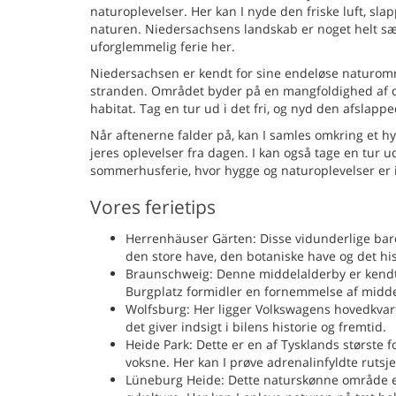
naturoplevelser. Her kan I nyde den friske luft, slap
naturen. Niedersachsens landskab er noget helt særli
uforglemmelig ferie her.
Niedersachsen er kendt for sine endeløse naturområ
stranden. Området byder på en mangfoldighed af dyr
habitat. Tag en tur ud i det fri, og nyd den afsl
Når aftenerne falder på, kan I samles omkring et hy
jeres oplevelser fra dagen. I kan også tage en tur u
sommerhusferie, hvor hygge og naturoplevelser er i 
Vores ferietips
Herrenhäuser Gärten: Disse vidunderlige barok
den store have, den botaniske have og det h
Braunschweig: Denne middelalderby er kendt f
Burgplatz formidler en fornemmelse af midde
Wolfsburg: Her ligger Volkswagens hovedkvart
det giver indsigt i bilens historie og fremtid.
Heide Park: Dette er en af Tysklands største f
voksne. Her kan I prøve adrenalinfyldte rut
Lüneburg Heide: Dette naturskønne område er 