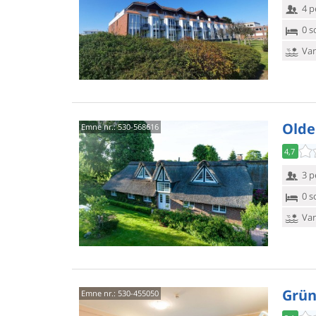
4 p
0 s
Van
Oldeo
Emne nr.:
530-568616
4,7
3 p
0 s
Van
Grün
Emne nr.:
530-455050