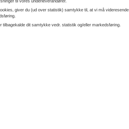
ninger til vores underleverandører.
ookies, giver du (ud over statistik) samtykke til, at vi må videresende
VIS MERE
dsføring.
7 - Altenau
Tilføj til favo
 tilbagekalde dit samtykke vedr. statistik og/eller markedsføring.
lighed med vid udsigt i Altenau Bolig: Hyggeligt og
abelt
indrettet feriehus i et lejlighedshus på en
7 overna
ed Glockenberg i Altenau. Dit
6.
Fra
DKK
ersoner
2 husdyr
Inkl. r
6
p
oveværelser
1 badeværelse
Mere inf
køb 900
VIS MERE
7 - Altenau
Tilføj til favo
lighed med vid udsigt i Altenau Bolig: Hyggeligt og
abelt
indrettet feriehus i et lejlighedshus på en
7 overna
ed Glockenberg i Altenau. Dit
8.
Fra
DKK
ersoner
2 husdyr