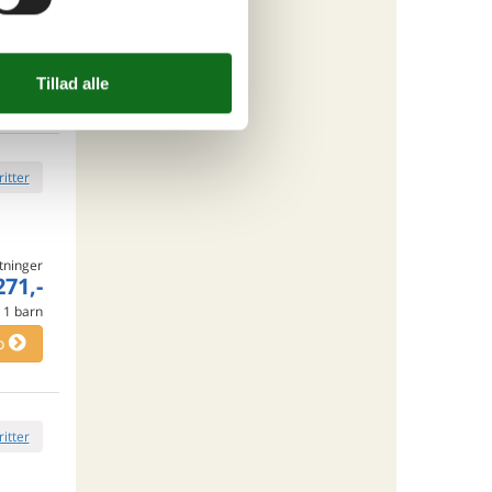
tninger
167,-
e
0
børn
o
ritter
tninger
271,-
e
1
barn
o
ritter