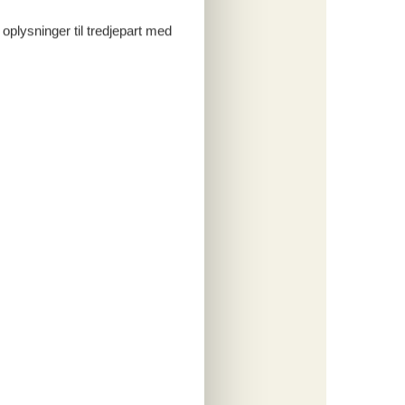
 oplysninger til tredjepart med
ritter
tninger
877,-
engøring
ersoner
o
ritter
tninger
745,-