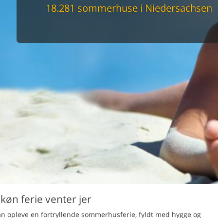
maskine
18.281 sommerhuse i Niedersachsen
skine
mbler
r
tsrum
venligt
keforhold
et område
tion
er til elbil
nligt
øn ferie venter jer
kan opleve en fortryllende sommerhusferie, fyldt med hygge og