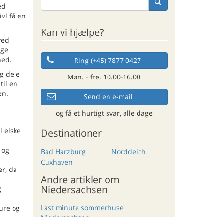
ed
ivl få en
Kan vi hjælpe?
ved
ige
hed.
Ring (+45) 7877 0427
og dele
Man. - fre. 10.00-16.00
til en
en.
Send en e-mail
og få et hurtigt svar, alle dage
l elske
Destinationer
 og
Bad Harzburg
Norddeich
Cuxhaven
er, da
Andre artikler om
Niedersachsen
g
Last minute sommerhuse
ure og