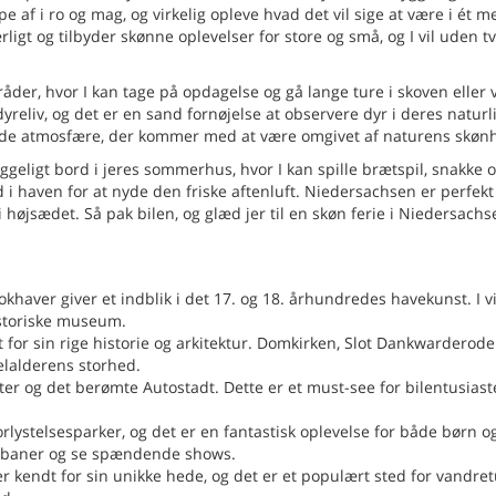
pe af i ro og mag, og virkelig opleve hvad det vil sige at være i ét m
gt og tilbyder skønne oplevelser for store og små, og I vil uden tv
der, hvor I kan tage på opdagelse og gå lange ture i skoven eller 
eliv, og det er en sand fornøjelse at observere dyr i deres naturl
appede atmosfære, der kommer med at være omgivet af naturens skøn
ggeligt bord i jeres sommerhus, hvor I kan spille brætspil, snakke 
d i haven for at nyde den friske aftenluft. Niedersachsen er perfekt 
højsædet. Så pak bilen, og glæd jer til en skøn ferie i Niedersachs
haver giver et indblik i det 17. og 18. århundredes havekunst. I vi
istoriske museum.
or sin rige historie og arkitektur. Domkirken, Slot Dankwarderode
lalderens storhed.
er og det berømte Autostadt. Dette er et must-see for bilentusiast
orlystelsesparker, og det er en fantastisk oplevelse for både børn o
sjebaner og se spændende shows.
kendt for sin unikke hede, og det er et populært sted for vandret