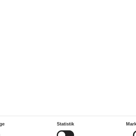
Inkl. r
9
p
oveværelser
1 badeværelse
Mere inf
køb 900
VIS MERE
ertshörn - 26427 - Bensersiel
Tilføj til favo
ersoner
1 husdyr
7 overna
oveværelser
1 badeværelse
4.
Fra
DKK
køb 520
4
voksn
Mere inf
VIS MERE
straße - 26409 - Carolinensiel
Tilføj til favo
ge
Statistik
Mark
ersoner
Ingen husdyr