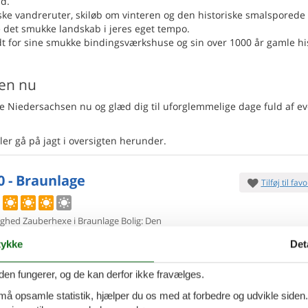
ld.
ke vandreruter, skiløb om vinteren og den historiske smalsporede
e det smukke landskab i jeres eget tempo.
 for sine smukke bindingsværkshuse og sin over 1000 år gamle his
en nu
e Niedersachsen nu og glæd dig til uforglemmelige dage fuld af ev
ller gå på jagt i oversigten herunder.
0 - Braunlage
Tilføj til favo
lighed Zauberhexe i Braunlage Bolig: Den
abelt og moderne
indrettede ferielejlighed har en
7 overna
ykke
Det
e, hvor I kan spise morgenmad med familien i
5.
Fra
DKK
ersoner
2 husdyr
Inkl. r
den fungerer, og de kan derfor ikke fravælges.
6
p
oveværelser
1 badeværelse
 må opsamle statistik, hjælper du os med at forbedre og udvikle siden. I
Mere inf
køb 800