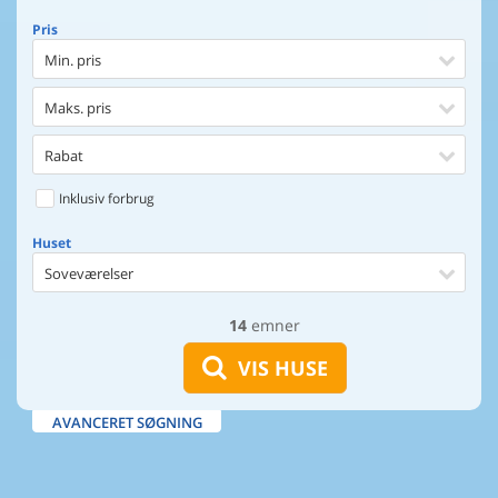
Pris
Min. pris
Maks. pris
Rabat
Inklusiv forbrug
Huset
Soveværelser
14
emner
Huset
Afstand til indkøb
VIS HUSE
Afstand til vand
AVANCERET SØGNING
Udsigt til vand
Faciliteter