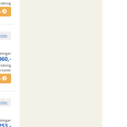
rsikring
o
ritter
tninger
060,-
rsikring
ersoner
o
ritter
tninger
253,-