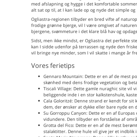
med afslapning og hygge i det komfortable sommerh
alt sat op til, at I kan lade op og nyde det simple o
Ogliastra-regionen tilbyder en bred vifte af naturopl
frodige grønne bjerge, vil I være omgivet af naturen
bjergene, svømmeture i det klare blå hav og opdag
Sidst, men ikke mindst, er Ogliastra det perfekte sted
kan I sidde udenfor på terrassen og nyde den friske
vil bringe nye minder, som I vil skatte i mange år f
Vores ferietips
Gennaro Mountain: Dette er en af de mest popu
skønhed med dens frodige vegetation og bet
Tiscali Village: Dette gamle nuraghic site vil 
beliggende inde i en stor kalkstenshule, kaste
Cala Goloritzé: Denne strand er kendt for sit 
dem, der ønsker at dykke eller bare nyde en 
Su Gorroppu Canyon: Dette er en af Europas 
vidundere. Den tilbyder en forståelse af områ
Grotta del Fico: Dette er en af de mest berømt
stalaktitter. Denne hule vil give jer et indbli