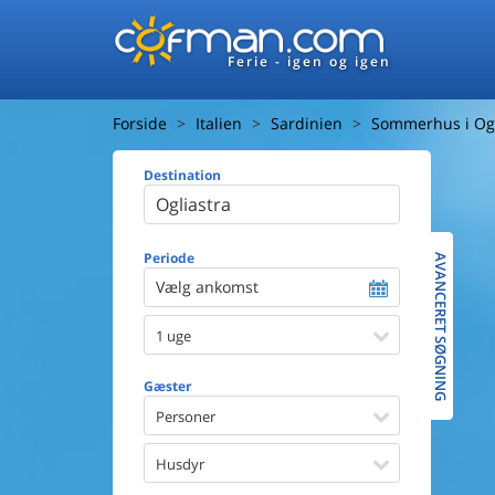
Ferie - igen og igen
Forside
Italien
Sardinien
Sommerhus i Ogl
Destination
Huset
Afstand ti
Afstand ti
Periode
AVANCERET SØGNING
Vælg ankomst
Udsigt ti
1 uge
Faciliteter
Swimmin
Gæster
Spa
Sauna
Personer
Internet
Parabol/
Husdyr
Brænde