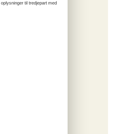
 oplysninger til tredjepart med
ritter
tninger
505,-
rsikring
o
ritter
tninger
035,-
rsikring
o