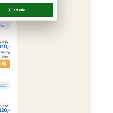
o
ritter
tninger
310,-
rsikring
ersoner
o
ritter
tninger
020,-