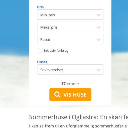
Opvaske
Pris
Vaskema
Tørretu
Min. pris
Ikkeryge
Aktivite
Maks. pris
Handicap
Gode fis
Rabat
Indhegn
Inklusiv forbrug
Aircondi
Ladestand
Huset
Energive
Soveværelser
17
emner
VIS HUSE
Sommerhuse i Ogliastra: En skøn fe
I kan se frem til en uforglemmelig sommerhusferie i