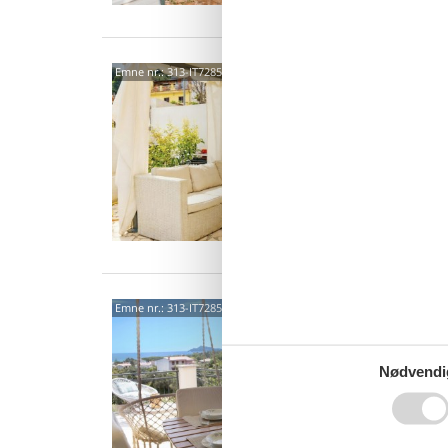
0804
Emne nr.:
313-IT7285.651.4
3,0
7 p
4 s
Van
0804
Emne nr.:
313-IT7285.649.1
3,0
Nødvendi
4 p
2 s
Van