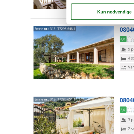
0804
Emne nr.:
313-IT7295.648.1
4,0
9 p
4 s
Van
0804
Emne nr.:
313-IT7285.651.1
3,0
3 p
2 s