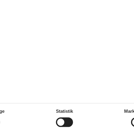
VIS MERE
0 - Santa Maria Navarrese
Tilføj til favo
ersoner
1 husdyr
7 overna
oveværelser
2 badeværelser
7.
Fra
DKK
d 700
Inkl. rengøring og fo
Mere inf
VIS MERE
0 - Santa Maria Navarrese
Tilføj til favo
ge
Statistik
Mark
ersoner
1 husdyr
7 overna
oveværelser
1 badeværelse
4.
Fra
DKK
d 750
Inkl. rengøring og fo