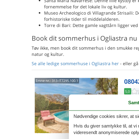
Santa Maria Navarrese: Denne lille kystby er k
fornemmelse for det lokale liv og kultur.
Museo Archeologico di Villagrande Strisaili: D
forhistoriske tider til middelalderen.
Torre di Bari: Dette gamle vagttårn ligger ved k
Book dit sommerhus i Ogliastra nu
Tøv ikke, men book dit sommerhus i den smukke regio
natur og kultur.
Se alle ledige sommerhuse i Ogliastra her
- eller g
0804
Emne nr.:
313-IT7295.100.1
5,0
8 p
Samt
4 s
Nødvendige cookies sikrer, at si
Van
Hvis du giver samtykke til, at vi
videresendt anonymiserede oplys