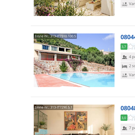
Van
0804
Emne nr.:
313-IT7310.100.5
3,7
4 p
2 s
Van
08048
Emne nr.:
313-IT7290.5.1
3,0
7 p