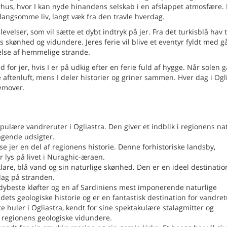
us, hvor I kan nyde hinandens selskab i en afslappet atmosfære. 
g langsomme liv, langt væk fra den travle hverdag.
evelser, som vil sætte et dybt indtryk på jer. Fra det turkisblå hav t
s skønhed og vidundere. Jeres ferie vil blive et eventyr fyldt med gå
else af hemmelige strande.
 for jer, hvis I er på udkig efter en ferie fuld af hygge. Når solen 
 aftenluft, mens I deler historier og griner sammen. Hver dag i Ogl
remover.
lære vandreruter i Ogliastra. Den giver et indblik i regionens na
agende udsigter.
vise jer en del af regionens historie. Denne forhistoriske landsby,
r lys på livet i Nuraghic-æraen.
klare, blå vand og sin naturlige skønhed. Den er en ideel destinatio
dag på stranden.
dybeste kløfter og en af Sardiniens mest imponerende naturlige
dets geologiske historie og er en fantastisk destination for vandret
e huler i Ogliastra, kendt for sine spektakulære stalagmitter og
k i regionens geologiske vidundere.