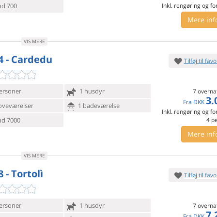
d 700
Inkl. rengøring og fo
Mere inf
VIS MERE
4 - Cardedu
Tilføj til favo
ersoner
1 husdyr
7 overna
3.
Fra
DKK
oveværelser
1 badeværelse
Inkl. rengøring og fo
d 7000
4
p
Mere inf
VIS MERE
 - Tortolì
Tilføj til favo
ersoner
1 husdyr
7 overna
7.
Fra
DKK