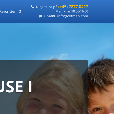
(+45) 7877 0427
Ring til os på
0
Favoritter
Man. - fre. 10.00-16.00
Chat
info@cofman.com
SE I
MED
RKS
DLEJNING
ts laveste pris
på ét sted