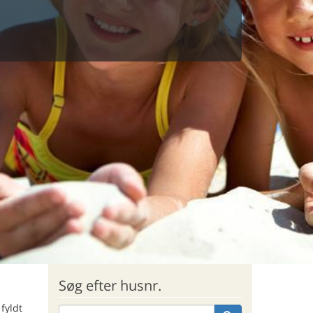
Søg efter husnr.
fyldt