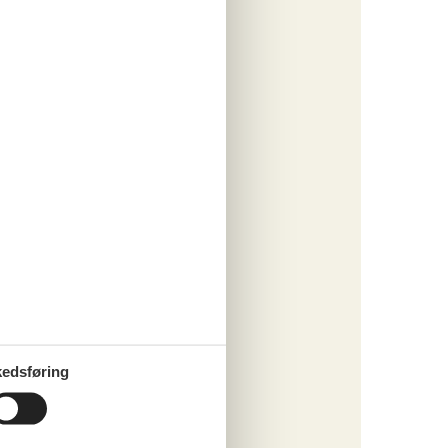
ritter
tninger
133,-
rsikring
o
ritter
edsføring
tninger
358,-
rsikring