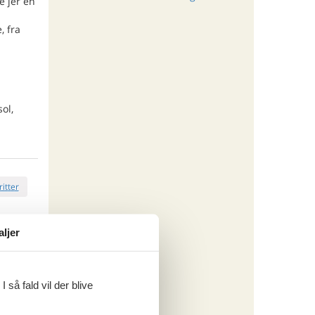
e jer en
, fra
ol,
ritter
aljer
tninger
953,-
rsikring
 så fald vil der blive
o