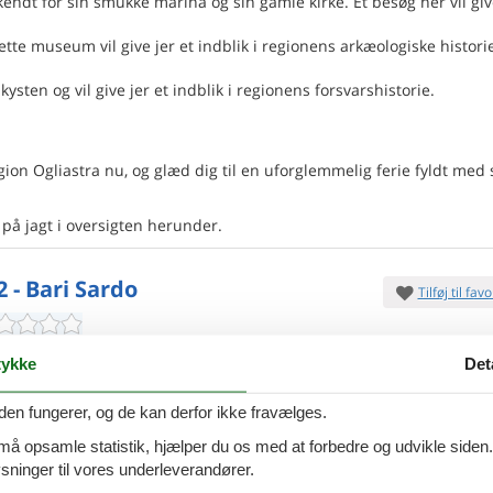
endt for sin smukke marina og sin gamle kirke. Et besøg her vil giv
ette museum vil give jer et indblik i regionens arkæologiske historie
ysten og vil give jer et indblik i regionens forsvarshistorie.
n Ogliastra nu, og glæd dig til en uforglemmelig ferie fyldt med s
å på jagt i oversigten herunder.
2 - Bari Sardo
Tilføj til favo
ersoner
2 husdyr
ykke
Det
7 overna
oveværelser
4 badeværelser
15.
Fra
DKK
den fungerer, og de kan derfor ikke fravælges.
d 200
Inkl. rengøring og fo
 må opsamle statistik, hjælper du os med at forbedre og udvikle siden. I
Mere inf
ninger til vores underleverandører.