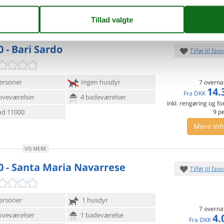
Mere inf
VIS MERE
0 - Bari Sardo
Tilføj til favo
ersoner
Ingen husdyr
7 overna
14.
Fra
DKK
oveværelser
4 badeværelser
Inkl. rengøring og fo
d 11000
9
p
Mere inf
VIS MERE
0 - Santa Maria Navarrese
Tilføj til favo
ersoner
1 husdyr
7 overna
oveværelser
1 badeværelse
4.
Fra
DKK