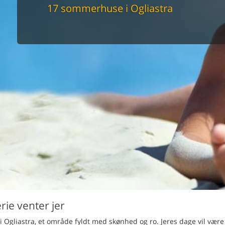
maskine
17 sommerhuse i Ogliastra
skine
mbler
r
tsrum
venligt
keforhold
et område
tion
er til elbil
nligt
rie venter jer
 Ogliastra, et område fyldt med skønhed og ro. Jeres dage vil være 