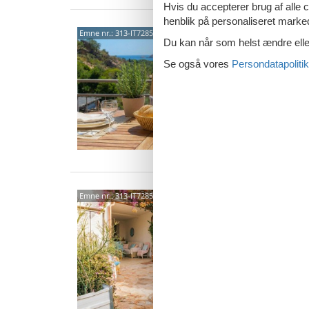
Hvis du accepterer brug af alle c
henblik på personaliseret marke
0804
Emne nr.:
313-IT7285.649.2
Du kan når som helst ændre eller
3,0
Se også vores
Persondatapolitik
5 p
2 s
Van
0804
Emne nr.:
313-IT7285.651.2
3,0
4 p
2 s
Van