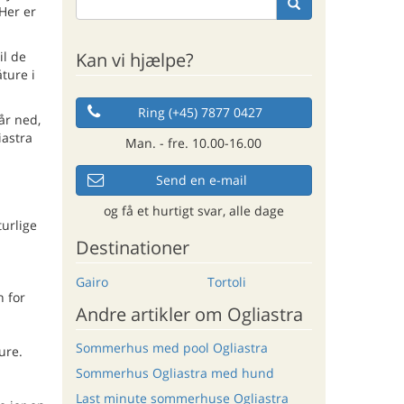
Her er
Kan vi hjælpe?
il de
ture i
Ring (+45) 7877 0427
går ned,
iastra
Man. - fre. 10.00-16.00
Send en e-mail
og få et hurtigt svar, alle dage
turlige
Destinationer
Gairo
Tortoli
n for
Andre artikler om Ogliastra
Sommerhus med pool Ogliastra
ure.
Sommerhus Ogliastra med hund
Last minute sommerhuse Ogliastra