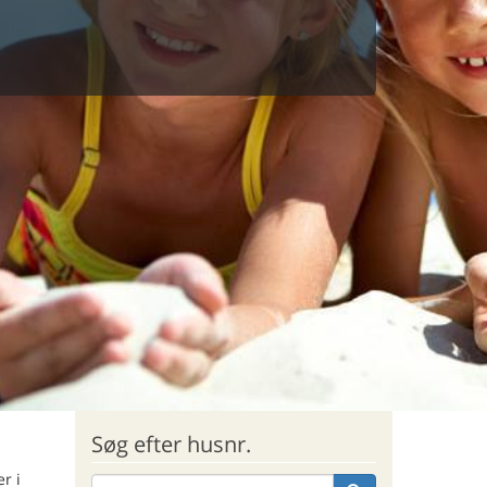
Søg efter husnr.
r i