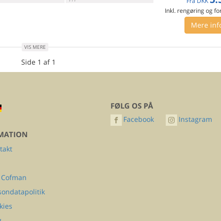
Fra
DKK
Inkl. rengøring og fo
Mere inf
VIS MERE
Side 1 af 1
FØLG OS PÅ
Facebook
Instagram
MATION
takt
Q
 Cofman
sondatapolitik
kies
g