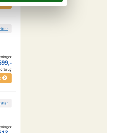
o
ritter
tninger
699,-
 forbrug
o
ritter
tninger
513,-