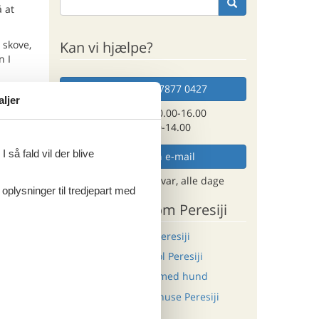
å at
Kan vi hjælpe?
 skove,
n I
Ring (+45) 7877 0427
aljer
esiji,
Man. - fre. 10.00-16.00
ed for
Lør. 10.00-14.00
 så fald vil der blive
Send en e-mail
og få et hurtigt svar, alle dage
 oplysninger til tredjepart med
merske
for alle
Andre artikler om Peresiji
Luksus sommerhus Peresiji
b
Sommerhus med pool Peresiji
Sommerhus Peresiji med hund
 dens
.
Last minute sommerhuse Peresiji
ttede