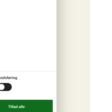
ie og
ve. En
n St.
ritter
edsføring
tninger
647,-
 forbrug