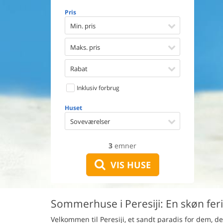
Opvaske
Pris
Vaskema
Tørretu
Min. pris
Ikkeryge
Aktivite
Maks. pris
Handicap
Gode fis
Rabat
Indhegn
Inklusiv forbrug
Aircondi
Ladestand
Huset
Energive
Soveværelser
3
emner
VIS HUSE
Sommerhuse i Peresiji: En skøn feri
Velkommen til Peresiji, et sandt paradis for dem, d