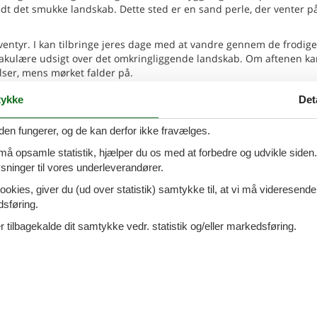
andt det smukke landskab. Dette sted er en sand perle, der venter p
 eventyr. I kan tilbringe jeres dage med at vandre gennem de frodige
akulære udsigt over det omkringliggende landskab. Om aftenen ka
lser, mens mørket falder på.
r på, vil I kunne opleve en klar himmel fyldt med et utal af lysende
ykke
Det
s nærmeste vil kunne opleve den naturlige skønhed, der omgiver Per
ev alt, hvad Peresiji har at tilbyde, og skab minder, der vil vare v
den fungerer, og de kan derfor ikke fravælges.
 må opsamle statistik, hjælper du os med at forbedre og udvikle siden. I
ninger til vores underleverandører.
ookies, giver du (ud over statistik) samtykke til, at vi må videresende
rske amfiteatre, beliggende i byen Pula, giver et indblik i den ro
dsføring.
erter og kulturelle begivenheder, er det en fascinerende oplevelse 
 tilbagekalde dit samtykke vedr. statistik og/eller markedsføring.
 tilbyder en unik blanding af naturlige, historiske og kulturelle
spor, en safari park, og romerske ruiner. Dette sted giver I en dy
istorie.
 landskab beliggende på den sydlige spids af Istrien halvøen. Med
alklare vand, kan I få et glimt af Adriaterhavets naturlige skønhed
 er kendt for sine velbevarede romanske gader, den UNESCO-besky