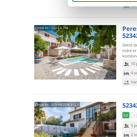
Van
Peres
Emne nr.:
133-CIL704
52342
Dette sk
indre e
kombine
10 
4 s
Van
5234
Emne nr.:
310-HR2536.612.1
0,0
5 p
2 s