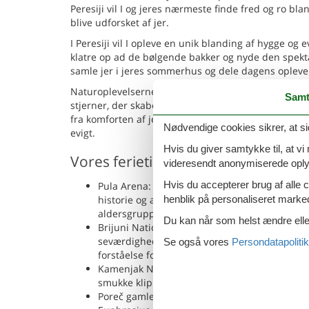
Peresiji vil I og jeres nærmeste finde fred og ro bl
blive udforsket af jer.
I Peresiji vil I opleve en unik blanding af hygge og
klatre op ad de bølgende bakker og nyde den spekt
samle jer i jeres sommerhus og dele dagens opleve
Naturoplevelserne slutter ikke her. Når natten falde
Samt
stjerner, der skaber en betagende udsigt. I og jere
fra komforten af jeres eget sommerhus. Så kom og opl
Nødvendige cookies sikrer, at si
evigt.
Hvis du giver samtykke til, at vi
Vores ferietips
videresendt anonymiserede oplys
Hvis du accepterer brug af alle c
Pula Arena: Et af verdens bedst bevarede rome
henblik på personaliseret marke
historie og arkitektur. Med regelmæssige konc
aldersgrupper.
Du kan når som helst ændre eller
Brijuni Nationalpark: En gruppe af 14 små øer,
seværdigheder. Her kan I udforske dinosaurfod
Se også vores
Persondatapolitik
forståelse for regionens rige biodiversitet og h
Kamenjak Nationalpark: Dette er et beskyttet
smukke klippekyster, uberørte strande og kryst
Poreč gamle bydel: Denne historiske bykerne