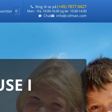
(+45) 7877 0427
Ring til os på
0
voritter
Man. - fre. 10.00-16.00 og lør. 10.00-14.00
Chat
info@cofman.com
SE I
MED
RKS
DLEJNING
ts laveste pris
på ét sted