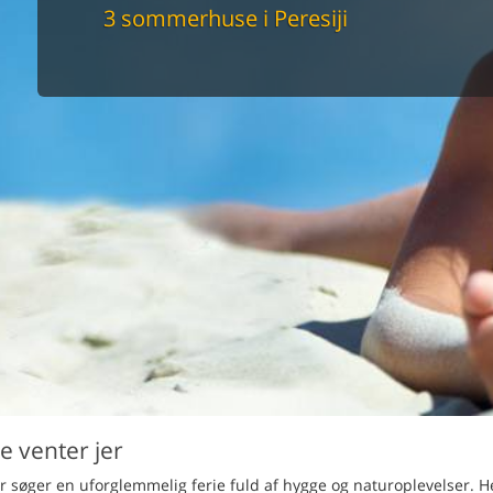
maskine
3 sommerhuse i Peresiji
skine
mbler
r
tsrum
venligt
keforhold
et område
tion
er til elbil
nligt
e venter jer
er søger en uforglemmelig ferie fuld af hygge og naturoplevelser. He