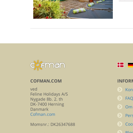
COFMAN.COM
INFOR
ved
Kon
Feline Holidays A/S
FA
Nygade 8b. 2. th
DK-7400 Herning
Om
Danmark
Cofman.com
Per
Coo
Momsnr.: DK26347688
Blo