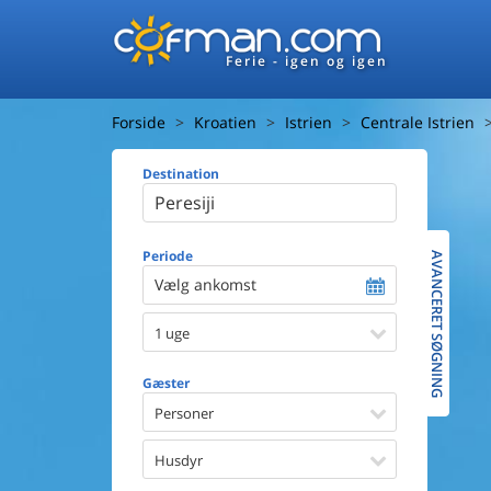
Ferie - igen og igen
Forside
Kroatien
Istrien
Centrale Istrien
Destination
Huset
Afstand ti
Afstand ti
Periode
AVANCERET SØGNING
Vælg ankomst
Udsigt ti
1 uge
Faciliteter
Swimmin
Gæster
Spa
Sauna
Personer
Internet
Parabol/
Husdyr
Brænde