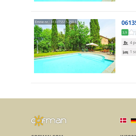
0613
Emne nr.:
313-IT5515.250.1
3,9
4 p
1 s