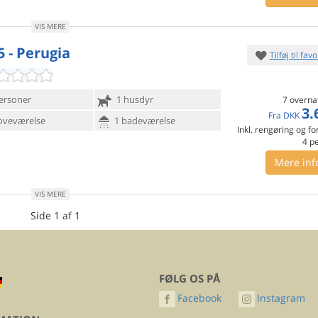
VIS MERE
5 - Perugia
Tilføj til favo
ersoner
1 husdyr
7 overna
3.
Fra
DKK
oveværelse
1 badeværelse
Inkl. rengøring og fo
4
p
Mere inf
VIS MERE
Side 1 af 1
FØLG OS PÅ
Facebook
Instagram