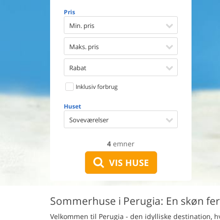
Opvaske
Pris
Vaskema
Tørretu
Min. pris
Ikkeryge
Aktivite
Maks. pris
Handicap
Gode fis
Rabat
Indhegn
Inklusiv forbrug
Aircondi
Ladestand
Huset
Energive
Soveværelser
4
emner
VIS HUSE
Sommerhuse i Perugia: En skøn feri
Velkommen til Perugia - den idylliske destination