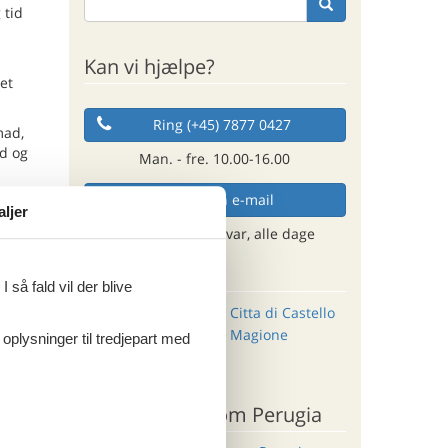
 tid
Kan vi hjælpe?
et
Ring (+45) 7877 0427
mad,
d og
Man. - fre. 10.00-16.00
Send en e-mail
aljer
og få et hurtigt svar, alle dage
Destinationer
 så fald vil der blive
leve den
Cannara
Citta di Castello
Castiglione del
Magione
 oplysninger til tredjepart med
Lago
 kunst.
Città della Pieve
derlig
Andre artikler om Perugia