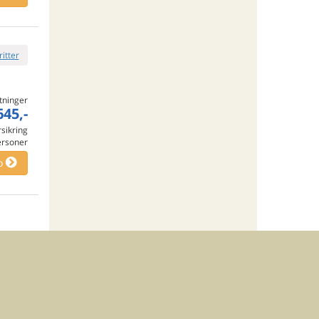
ritter
tninger
645,-
rsikring
ersoner
o