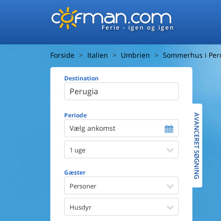
Ferie - igen og igen
Forside
Italien
Umbrien
Sommerhus i Per
Destination
Huset
Afstand ti
Afstand ti
Periode
AVANCERET SØGNING
Vælg ankomst
Udsigt ti
1 uge
Faciliteter
Swimmin
Gæster
Spa
Sauna
Personer
Internet
Parabol/
Husdyr
Brænde