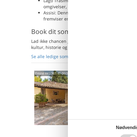
Lago Trasimeno: Mindre end en times kørsel 
omgivelser, er det et ideelt sted for en dagstu
Assisi: Denne historiske by, beliggende kun en
fremviser en rig historie og betagende arkitek
Book dit sommerhus i Perugia nu
Lad ikke chancen glippe, book dit sommerhus i den
kultur, historie og italiensk charme.
Se alle ledige sommerhuse i Perugia her
- eller gå 
0608
Emne nr.:
361-IT-06087-01
4,3
Hus i Um
privat 
Beligge
4 p
1 s
Nødvendi
Van