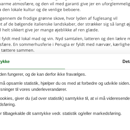
 varme atmosfære, og den vil med garanti give jer en uforglemmelig
ra den lokale kultur og de venlige beboere.
 gennem de frodige grønne skove, hvor lyden af fuglesang vil
t af de bølgende italienske landskaber, der strækker sig så langt øj
helt sikkert give jer mange øjeblikke af ren glæde.
d fyldt med lokal mad og vin. Nyd samtalen, latteren og den lækre 
sfære. En sommerhusferie i Perugia er fyldt med nærvær, kærlighe
u tættere sammen.
ykke
Det
 ligger i hjertet af Perugia, giver et indblik i byens rige historie og
den fungerer, og de kan derfor ikke fravælges.
ionale dell'Umbria, hvor I kan beundre betagende kunstværker.
 må opsamle statistik, hjælper du os med at forbedre og udvikle siden. I
d butikker, caféer og restauranter. Det er et fantastisk sted at op
ninger til vores underleverandører.
f pave Paul III, viser en del af Perugias militære fortid. Det er et
ookies, giver du (ud over statistik) samtykke til, at vi må videresende
dsføring.
liggende ved floden Tiber, er kendt for sin fantastiske arkitektur og
historie.
 tilbagekalde dit samtykke vedr. statistik og/eller markedsføring.
, beliggende på Piazza IV Novembre, er et mesterværk af middelal
neriske arv.