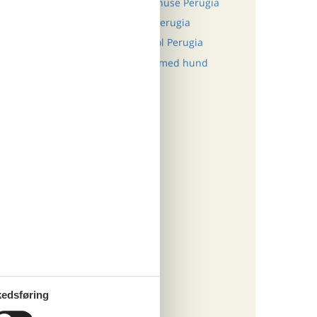
kønne
Last minute sommerhuse Perugia
Luksus sommerhus Perugia
Byen
Sommerhus med pool Perugia
Sommerhus Perugia med hund
af
ritter
tninger
870,-
engøring
o
edsføring