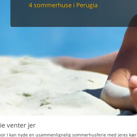
maskine
4 sommerhuse i Perugia
skine
mbler
r
tsrum
venligt
keforhold
et område
tion
er til elbil
nligt
e venter jer
, hvor I kan nyde en usammenlignelig sommerhusferie med jeres kær