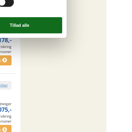
ritter
tninger
178,-
rsikring
ersoner
o
ritter
tninger
075,-
rsikring
ersoner
o