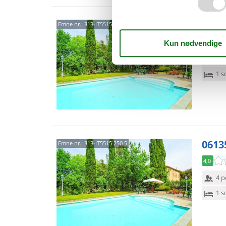
0613
Emne nr.:
313-IT5515.250.2
4,0
4 p
1 s
0613
Emne nr.:
313-IT5515.250.5
4,0
4 p
1 s