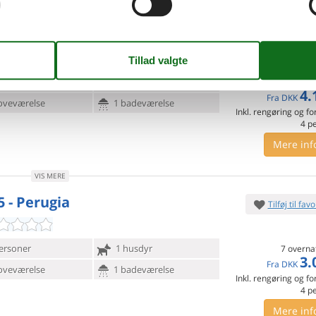
VIS MERE
5 - Perugia
Tilføj til favo
ersoner
1 husdyr
7 overna
4.
Fra
DKK
oveværelse
1 badeværelse
Inkl. rengøring og fo
4
p
Mere inf
VIS MERE
5 - Perugia
Tilføj til favo
ersoner
1 husdyr
7 overna
3.
Fra
DKK
oveværelse
1 badeværelse
Inkl. rengøring og fo
4
p
Mere inf