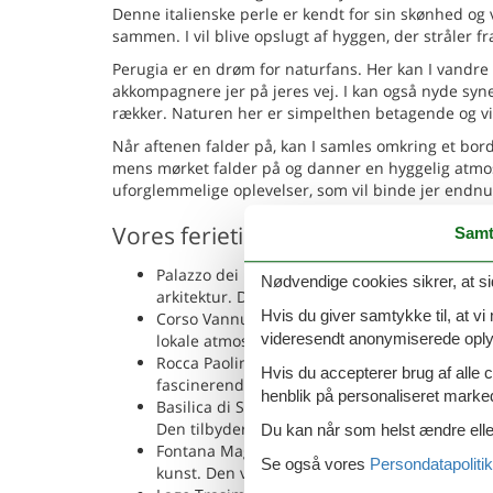
Denne italienske perle er kendt for sin skønhed og
sammen. I vil blive opslugt af hyggen, der stråler f
Perugia er en drøm for naturfans. Her kan I vandre
akkompagnere jer på jeres vej. I kan også nyde syne
rækker. Naturen her er simpelthen betagende og vil 
Når aftenen falder på, kan I samles omkring et bor
mens mørket falder på og danner en hyggelig atmo
uforglemmelige oplevelser, som vil binde jer endn
Vores ferietips
Samt
Palazzo dei Priori: Dette historiske rådhus, der
Nødvendige cookies sikrer, at si
arkitektur. Det er hjemsted for Galleria Naz
Hvis du giver samtykke til, at vi
Corso Vannucci: Denne livlige gade er fyldt me
videresendt anonymiserede oplys
lokale atmosfære og kultur.
Rocca Paolina: Dette imponerende fort, bygget a
Hvis du accepterer brug af alle c
fascinerende sted at udforske.
henblik på personaliseret marke
Basilica di San Pietro: Denne smukke kirke, be
Den tilbyder et glimt ind i regionens religiøse 
Du kan når som helst ændre eller
Fontana Maggiore: Denne fantastiske fontæne
Se også vores
Persondatapolitik
kunst. Den viser Perugias kreativitet og kunst