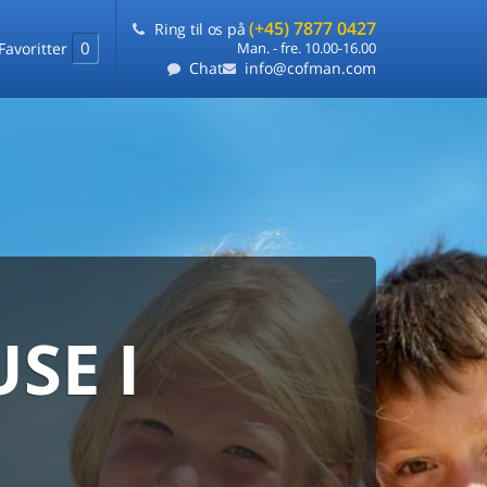
(+45) 7877 0427
Ring til os på
0
Favoritter
Man. - fre. 10.00-16.00
Chat
info@cofman.com
SE I
MED
RKS
DLEJNING
ts laveste pris
på ét sted