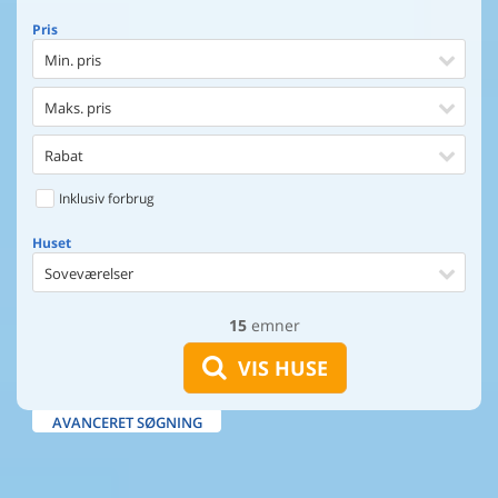
Pris
Min. pris
Maks. pris
Rabat
Inklusiv forbrug
Huset
Soveværelser
15
emner
Huset
Afstand til indkøb
VIS HUSE
Afstand til vand
AVANCERET SØGNING
Udsigt til vand
Faciliteter