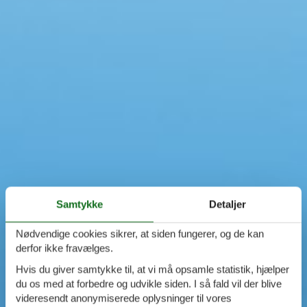
Swimmingpool
Spa
Sauna
Internet
Parabol/kabel TV
Brændeovn
Opvaskemaskine
Vaskemaskine
Tørretumbler
Ikkeryger
Aktivitetsrum
Handicapvenligt
Gode fiskeforhold
Indhegnet område
Samtykke
Detaljer
Aircondition
Ladestander til elbil
Nødvendige cookies sikrer, at siden fungerer, og de kan
Energivenligt
derfor ikke fravælges.
Hvis du giver samtykke til, at vi må opsamle statistik, hjælper
du os med at forbedre og udvikle siden. I så fald vil der blive
videresendt anonymiserede oplysninger til vores