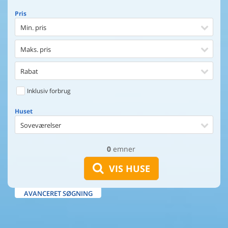
Pris
Min. pris
Maks. pris
Rabat
Inklusiv forbrug
Huset
Soveværelser
0
emner
Huset
Afstand til indkøb
VIS HUSE
Afstand til vand
AVANCERET SØGNING
Udsigt til vand
Faciliteter