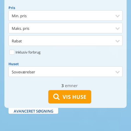
Pris
Min. pris
Maks. pris
Rabat
Inklusiv forbrug
Huset
Soveværelser
3
emner
Huset
Afstand til indkøb
VIS HUSE
Afstand til vand
AVANCERET SØGNING
Udsigt til vand
Faciliteter