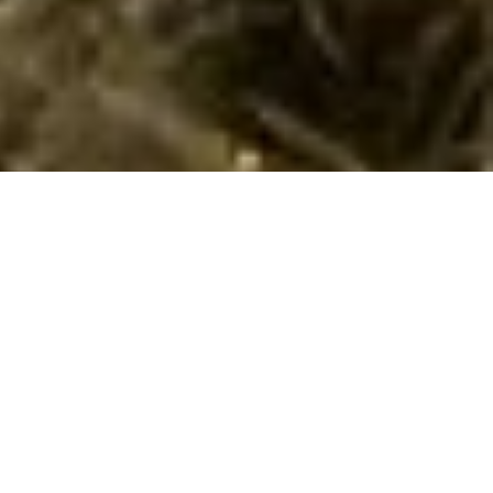
Sommerhuse i Rapolano Terme: En skøn
ferie venter jer
Velkommen til Rapolano Terme, hvor I vil opleve en
uforglemmelig og hyggelig sommerhusferie. Denne toskanske
perle har en unik charme, der vil fylde jeres ferie med ro og
fornyet energi. Fra de strålende solrige dage til de stille,
kølige aftener, er Rapolano Terme et sted, hvor I kan slappe af