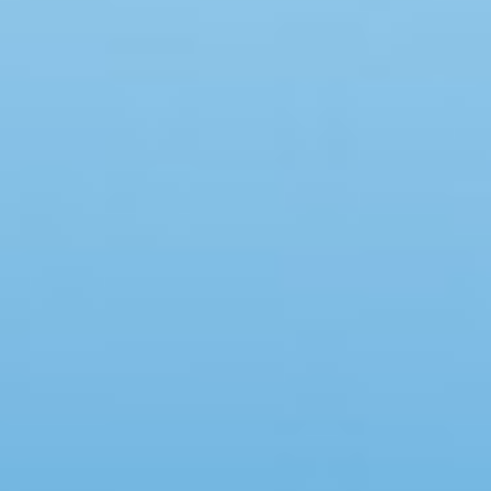
Swimmingpool
Spa
Sauna
Internet
Parabol/kabel TV
Brændeovn
Opvaskemaskine
Vaskemaskine
Tørretumbler
Ikkeryger
Aktivitetsrum
Handicapvenligt
Gode fiskeforhold
Indhegnet område
Aircondition
Ladestander til elbil
Energivenligt