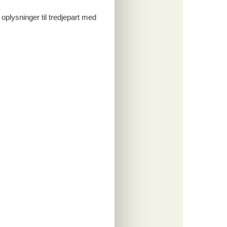
ritter
 oplysninger til tredjepart med
tninger
334,-
 forbrug
o
ritter
tninger
050,-
rsikring
o