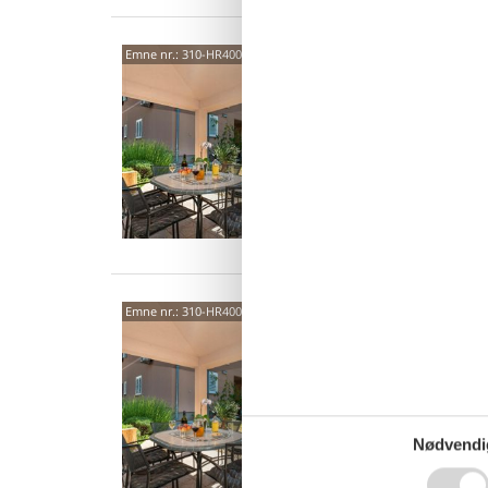
2324
Emne nr.:
310-HR4000.626.2
4,8
4 p
1 s
Van
2324
Emne nr.:
310-HR4000.626.1
4,9
4 p
1 s
Nødvendi
Van