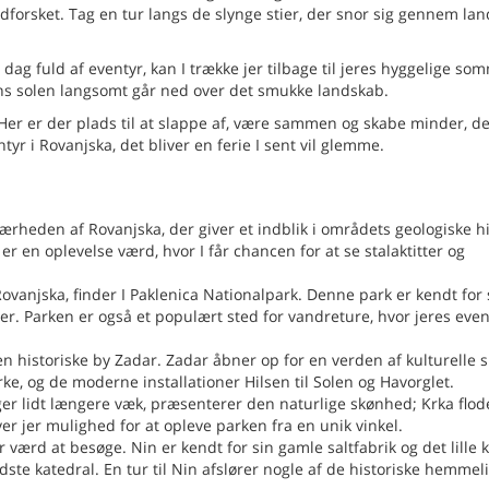
forsket. Tag en tur langs de slynge stier, der snor sig gennem lan
 dag fuld af eventyr, kan I trække jer tilbage til jeres hyggelige s
ns solen langsomt går ned over det smukke landskab.
. Her er der plads til at slappe af, være sammen og skabe minder, de
tyr i Rovanjska, det bliver en ferie I sent vil glemme.
rheden af Rovanjska, der giver et indblik i områdets geologiske hi
r en oplevelse værd, hvor I får chancen for at se stalaktitter og
Rovanjska, finder I Paklenica Nationalpark. Denne park er kendt for 
r. Parken er også et populært sted for vandreture, hvor jeres even
en historiske by Zadar. Zadar åbner op for en verden af kulturelle s
e, og de moderne installationer Hilsen til Solen og Havorglet.
ger lidt længere væk, præsenterer den naturlige skønhed; Krka flo
er jer mulighed for at opleve parken fra en unik vinkel.
 værd at besøge. Nin er kendt for sin gamle saltfabrik og det lille k
dste katedral. En tur til Nin afslører nogle af de historiske hemmel