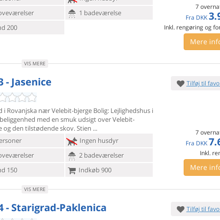
7 overna
oveværelser
1 badeværelse
3.
Fra
DKK
d 200
Inkl. rengøring og fo
Mere inf
VIS MERE
 - Jasenice
Tilføj til favo
d i Rovanjska nær Velebit-bjerge Bolig: Lejlighedshus i
beliggenhed med en smuk udsigt over Velebit-
 og den tilstødende skov. Stien
7 overna
7.
ersoner
Ingen husdyr
Fra
DKK
Inkl. r
oveværelser
2 badeværelser
Mere inf
d 150
Indkøb 900
VIS MERE
4 - Starigrad-Paklenica
Tilføj til favo