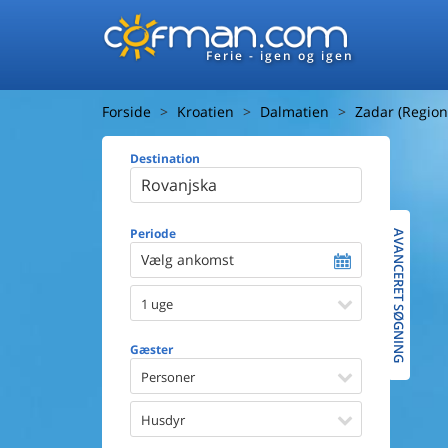
Ferie - igen og igen
Forside
Kroatien
Dalmatien
Zadar (Region
Destination
Huset
Afstand ti
Afstand ti
Periode
AVANCERET SØGNING
Vælg ankomst
Udsigt ti
1 uge
Faciliteter
Swimmin
Gæster
Spa
Sauna
Personer
Internet
Parabol/
Husdyr
Brænde