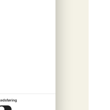
ritter
tninger
525,-
rsikring
o
ritter
tninger
525,-
edsføring
rsikring
o