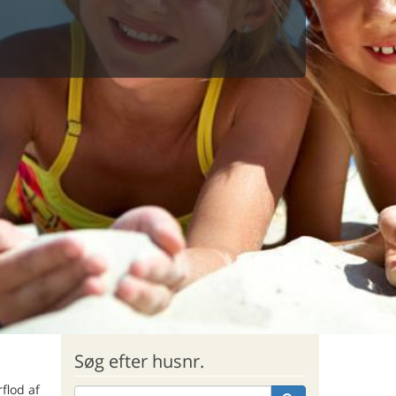
Søg efter husnr.
flod af