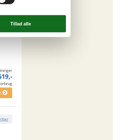
ritter
tninger
519,-
 forbrug
o
ritter