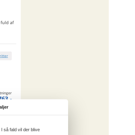
fuld af
ritter
tninger
763,-
 forbrug
aljer
o
 så fald vil der blive