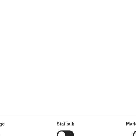
VIS MERE
4 - Starigrad-Paklenica
Tilføj til favo
ersoner
Ingen husdyr
7 overna
oveværelse
1 badeværelse
3.
Fra
DKK
d 200
Inkl. rengøring og fo
Mere inf
VIS MERE
4 - Starigrad-Paklenica
Tilføj til favo
ersoner
Ingen husdyr
7 overna
oveværelse
1 badeværelse
3.
Fra
DKK
ge
Statistik
Mark
d 200
Inkl. rengøring og fo
Mere inf