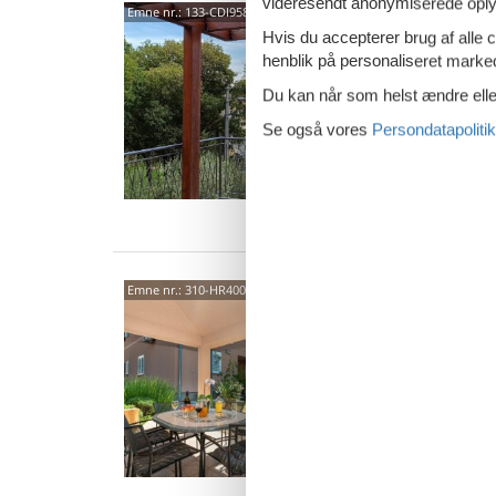
videresendt anonymiserede oplys
Put 
Emne nr.:
133-CDI958
Modr
Hvis du accepterer brug af alle c
henblik på personaliseret marke
Tilbring
moderne
Du kan når som helst ændre eller
kedsomh
Se også vores
Persondatapolitik
6 p
2 s
Van
2324
Emne nr.:
310-HR4000.626.3
4,9
6 p
2 s
Van