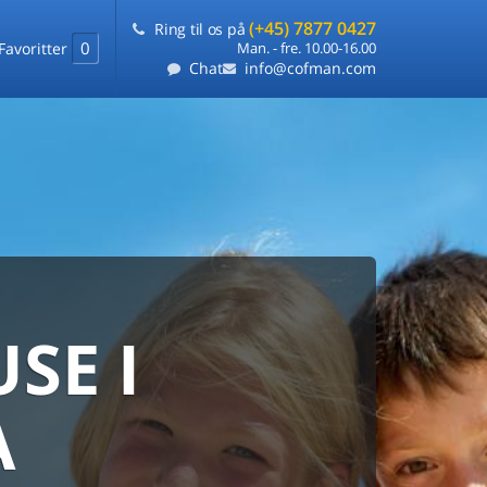
(+45) 7877 0427
Ring til os på
0
Favoritter
Man. - fre. 10.00-16.00
Chat
info@cofman.com
SE I
MED
RKS
DLEJNING
A
ts laveste pris
på ét sted