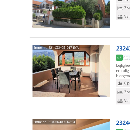
3 s
Van
23243
Emne nr.:
521-CDN051017-EYA
4,5
Lejlighe
en rolig
bjergene
6 p
3 s
Van
2324
Emne nr.:
310-HR4000.626.4