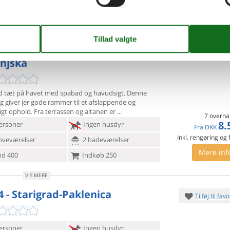
VIS MERE
itska ulica - Starigrad
Tilføj til favo
enica/Rovanjska - 23243 -
njska
ed tæt på havet med spabad og havudsigt. Denne
g giver jer
gode rammer til et afslappende og
gt ophold. Fra terrassen og altanen er
7 overna
8.
ersoner
Ingen husdyr
Fra
DKK
Inkl. rengøring og
oveværelser
2 badeværelser
Mere inf
d 400
Indkøb 250
VIS MERE
4 - Starigrad-Paklenica
Tilføj til favo
ersoner
Ingen husdyr