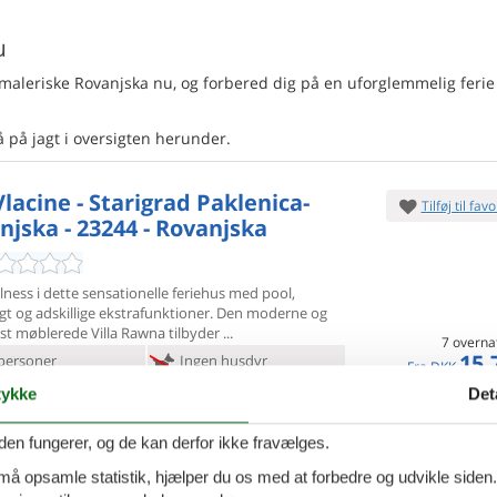
u
maleriske Rovanjska nu, og forbered dig på en uforglemmelig ferie 
å på jagt i oversigten herunder.
Vlacine - Starigrad Paklenica-
Tilføj til favo
njska - 23244 - Rovanjska
ness i dette sensationelle feriehus med pool,
t og adskillige
ekstrafunktioner. Den moderne og
st møblerede Villa Rawna tilbyder
7 overna
15.
personer
Ingen husdyr
Fra
DKK
Inkl. rengøring og
oveværelser
7 badeværelser
ykke
Det
Mere inf
d 484
Indkøb 700
den fungerer, og de kan derfor ikke fravælges.
VIS MERE
 må opsamle statistik, hjælper du os med at forbedre og udvikle siden. I