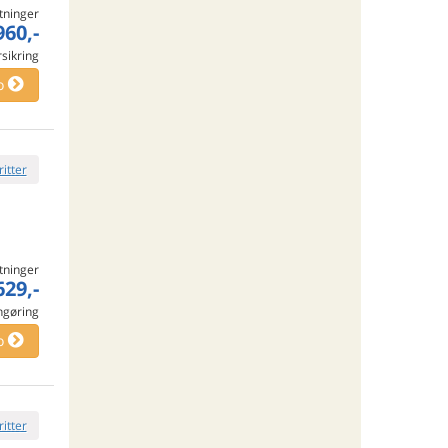
tninger
960,-
rsikring
o
ritter
tninger
629,-
engøring
o
ritter