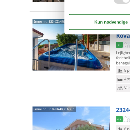
Veleb
Emne nr.:
133-CDA961
Pakl
Rova
3,0
Lejligh
ferieboli
behageli
8 p
4 s
Van
2324
Emne nr.:
310-HR4000.608.1
4,7
6 p