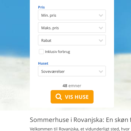
Opvaske
Pris
Vaskema
Tørretu
Min. pris
Ikkeryge
Aktivite
Maks. pris
Handicap
Gode fis
Rabat
Indhegn
Inklusiv forbrug
Aircondi
Ladestand
Huset
Energive
Soveværelser
48
emner
VIS HUSE
Sommerhuse i Rovanjska: En skøn fe
Velkommen til Rovanjska, et vidunderligt sted, hvor