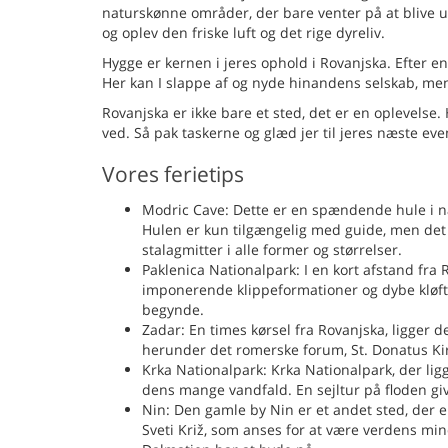
naturskønne områder, der bare venter på at blive ud
og oplev den friske luft og det rige dyreliv.
Hygge er kernen i jeres ophold i Rovanjska. Efter en
Her kan I slappe af og nyde hinandens selskab, me
Rovanjska er ikke bare et sted, det er en oplevelse
ved. Så pak taskerne og glæd jer til jeres næste even
Vores ferietips
Modric Cave: Dette er en spændende hule i næ
Hulen er kun tilgængelig med guide, men det e
stalagmitter i alle former og størrelser.
Paklenica Nationalpark: I en kort afstand fra 
imponerende klippeformationer og dybe kløfte
begynde.
Zadar: En times kørsel fra Rovanjska, ligger d
herunder det romerske forum, St. Donatus Kirk
Krka Nationalpark: Krka Nationalpark, der lig
dens mange vandfald. En sejltur på floden giv
Nin: Den gamle by Nin er et andet sted, der er
Sveti Križ, som anses for at være verdens min