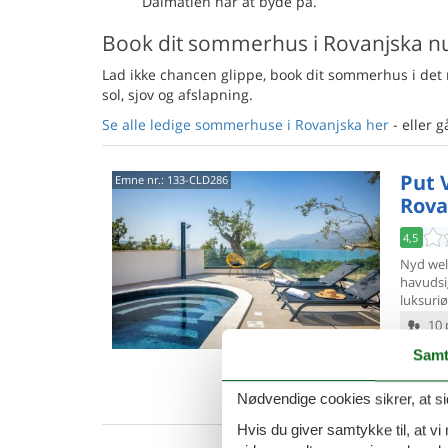
Dalmatien har at byde på.
Book dit sommerhus i Rovanjska n
Lad ikke chancen glippe, book dit sommerhus i det 
sol, sjov og afslapning.
Se alle ledige sommerhuse i Rovanjska her
- eller g
Put 
Emne nr.:
133-CLD286
Rova
4,5
Nyd well
havudsig
luksuriø
10 
4 s
Samt
Van
Nødvendige cookies sikrer, at si
Hvis du giver samtykke til, at vi