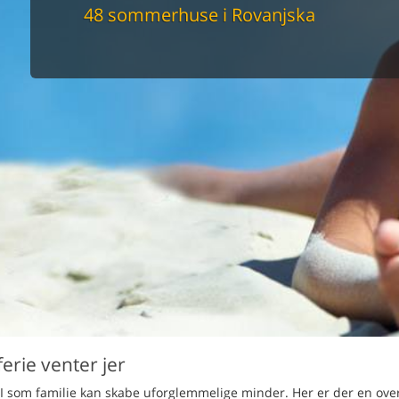
maskine
48 sommerhuse i Rovanjska
skine
mbler
r
tsrum
venligt
keforhold
et område
tion
er til elbil
nligt
rie venter jer
 I som familie kan skabe uforglemmelige minder. Her er der en over