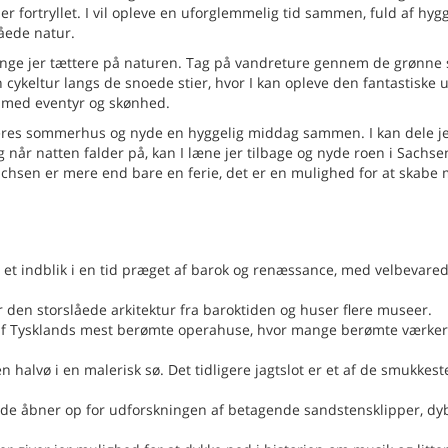
jer fortryllet. I vil opleve en uforglemmelig tid sammen, fuld af hyg
låede natur.
l bringe jer tættere på naturen. Tag på vandreture gennem de grønne 
en cykeltur langs de snoede stier, hvor I kan opleve den fantastiske 
t med eventyr og skønhed.
 jeres sommerhus og nyde en hyggelig middag sammen. I kan dele j
 når natten falder på, kan I læne jer tilbage og nyde roen i Sachs
Sachsen er mere end bare en ferie, det er en mulighed for at skabe 
r et indblik i en tid præget af barok og renæssance, med velbevare
r den storslåede arkitektur fra baroktiden og huser flere museer.
et af Tysklands mest berømte operahuse, hvor mange berømte værker
n halvø i en malerisk sø. Det tidligere jagtslot er et af de smukkeste
e åbner op for udforskningen af ​​betagende sandstensklipper, dy