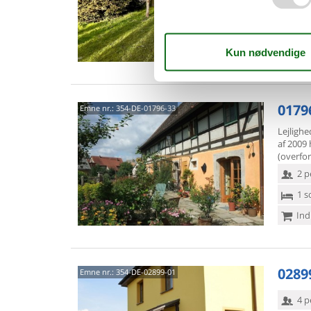
4 p
1 s
Van
01796
Emne nr.:
354-DE-01796-33
Lejligh
af 2009 
(overfor
2 p
1 s
Ind
02899
Emne nr.:
354-DE-02899-01
4 p