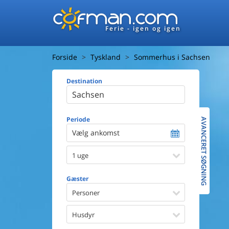
Ferie - igen og igen
Forside
Tyskland
Sommerhus i Sachsen
Destination
Huset
Afstand ti
Afstand ti
Periode
AVANCERET SØGNING
Vælg ankomst
Udsigt ti
1 uge
Faciliteter
Swimmin
Gæster
Spa
Sauna
Personer
Internet
Parabol/
Husdyr
Brænde