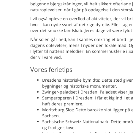
bølgende bjergskråninger, vil helt sikkert efterlade 
naturoplevelser, når I går på opdagelse i den stors
I vil også opleve en overflod af aktiviteter, der vi
hvor I kan nyde synet af det rige dyreliv. Eller tag 
over det smukke landskab. Jeres dage vil være fyld
Når solen går ned, kan I samles omkring et bord i
dagens oplevelser, mens I nyder den lokale mad. Og
I lytter til nattens melodier. En sommerhusferie i 
der vil vare ved.
Vores ferietips
Dresdens historiske bymidte: Dette sted give
bygninger og historiske monumenter.
Zwinger-paladset i Dresden: Paladset viser je
Semperoperen i Dresden: I får et kig ind i 
haft deres premiere.
Moritzburg Slot: Dette barokke slot ligger på e
Sachsen.
Sachsische Schweiz Nationalpark: Dette områd
og frodige skove.