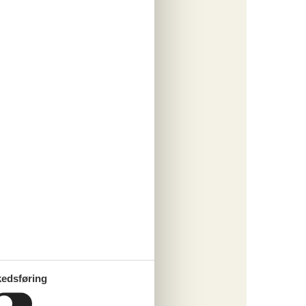
169,-
e
2
børn
o
ritter
tninger
431,-
ersoner
o
ritter
edsføring