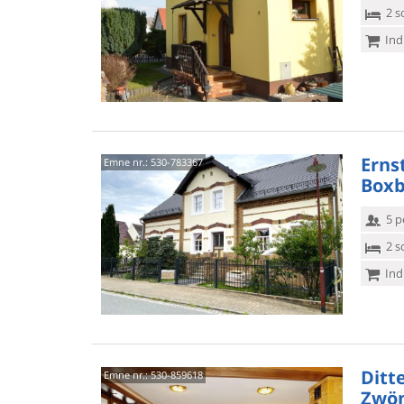
2 s
Ind
Erns
Emne nr.:
530-783367
Boxb
5 p
2 s
Ind
Ditte
Emne nr.:
530-859618
Zwön