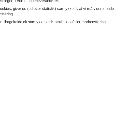
ninger til vores underleverandører.
Mere inf
ookies, giver du (ud over statistik) samtykke til, at vi må videresende
dsføring.
VIS MERE
 tilbagekalde dit samtykke vedr. statistik og/eller markedsføring.
re Dorfstraße - 08393 -
Tilføj til favo
heritz
ersoner
1 husdyr
7 overna
oveværelse
0 badeværelser
5.
DKK
6
p
Mere inf
VIS MERE
ergasse - 01847 - Lohmen
Tilføj til favo
ersoner
Ingen husdyr
oveværelser
0 badeværelser
7 overna