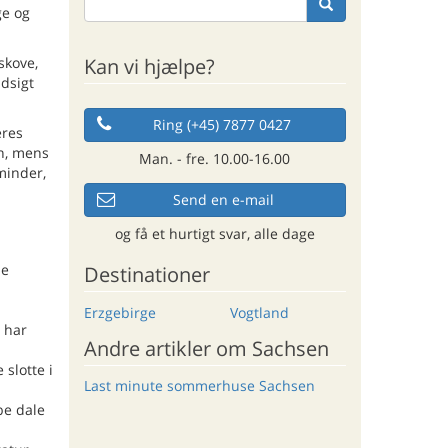
ge og
Kan vi hjælpe?
skove,
udsigt
Ring (+45) 7877 0427
eres
en, mens
Man. - fre. 10.00-16.00
minder,
Send en e-mail
og få et hurtigt svar, alle dage
de
Destinationer
Erzgebirge
Vogtland
 har
Andre artikler om Sachsen
 slotte i
Last minute sommerhuse Sachsen
be dale