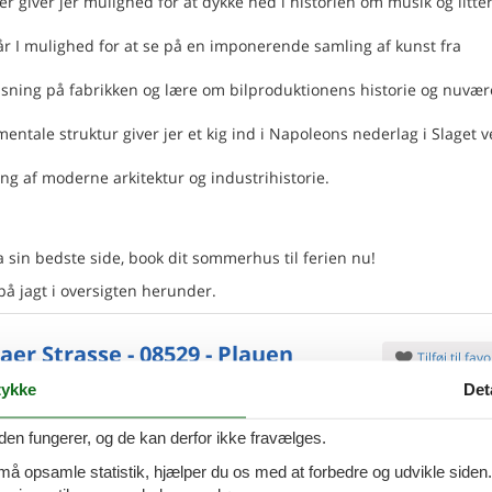
der giver jer mulighed for at dykke ned i historien om musik og litte
r I mulighed for at se på en imponerende samling af kunst fra
dvisning på fabrikken og lære om bilproduktionens historie og nuvæ
ntale struktur giver jer et kig ind i Napoleons nederlag i Slaget 
ng af moderne arkitektur og industrihistorie.
a sin bedste side, book dit sommerhus til ferien nu!
 på jagt i oversigten herunder.
aer Strasse - 08529 - Plauen
Tilføj til favo
ykke
Det
ersoner
Ingen husdyr
oveværelse
0 badeværelser
den fungerer, og de kan derfor ikke fravælges.
7 overna
 må opsamle statistik, hjælper du os med at forbedre og udvikle siden. I
6.
Fra
DKK