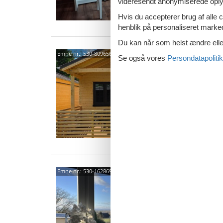
videresendt anonymiserede oplys
Hvis du accepterer brug af alle c
henblik på personaliseret marke
Du kan når som helst ændre eller
Inne
Emne nr.:
530-809656
Se også vores
Persondatapolitik
Denn
6 p
1 s
Färb
Emne nr.:
530-162869
6 p
2 s