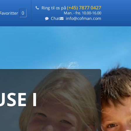
(+45) 7877 0427
Ring til os på
0
Favoritter
Man. - fre. 10.00-16.00
Chat
info@cofman.com
SE I
MED
RKS
DLEJNING
ts laveste pris
på ét sted