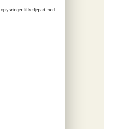
o
 oplysninger til tredjepart med
ritter
tninger
614,-
ersoner
o
ritter
tninger