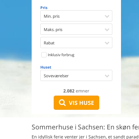
Opvaske
Pris
Vaskema
Tørretu
Min. pris
Ikkeryge
Aktivite
Maks. pris
Handicap
Gode fis
Rabat
Indhegn
Inklusiv forbrug
Aircondi
Ladestand
Huset
Energive
Soveværelser
2.082
emner
VIS HUSE
Sommerhuse i Sachsen: En skøn fer
En idyllisk ferie venter jer i Sachsen, et sandt par