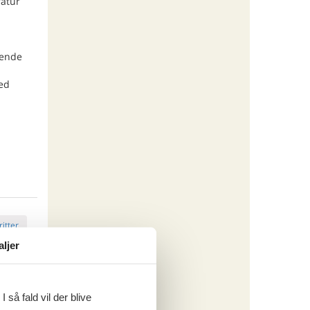
ratur
rende
ved
ritter
aljer
tninger
 så fald vil der blive
015,-