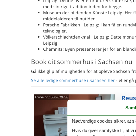
Leipzig: Denne by er en kulturel skattekiste, 
med sin rige tradition inden for begge.
Museum der bildenden Künste Leipzig: Her få
middelalderen til nutiden.
Porsche Fabrikken i Leipzig: I kan få en run
teknologier.
Völkerschlachtdenkmal i Leipzig: Dette monume
Leipzig.
Chemnitz: Byen præsenterer jer for en blandi
Book dit sommerhus i Sachsen nu
Gå ikke glip af muligheden for at opleve Sachsen fr
Se alle ledige sommerhuse i Sachsen her
- eller gå
Reus
Emne nr.:
530-629788
Samt
2 p
1 s
Nødvendige cookies sikrer, at si
Hvis du giver samtykke til, at vi