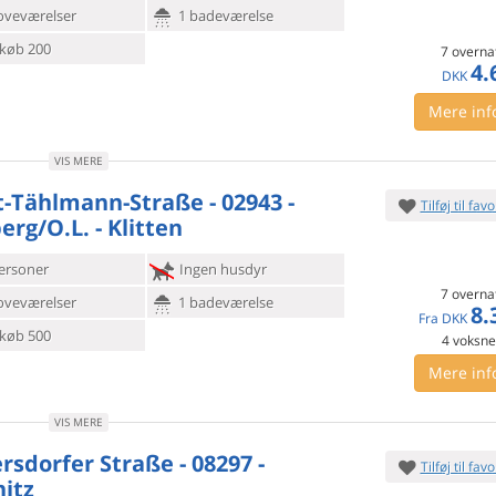
oveværelser
1 badeværelse
køb 200
7 overna
4.
DKK
Mere inf
VIS MERE
t-Tählmann-Straße - 02943 -
Tilføj til favo
erg/O.L. - Klitten
ersoner
Ingen husdyr
7 overna
oveværelser
1 badeværelse
8.
Fra
DKK
køb 500
4
voksn
Mere inf
VIS MERE
rsdorfer Straße - 08297 -
Tilføj til favo
itz