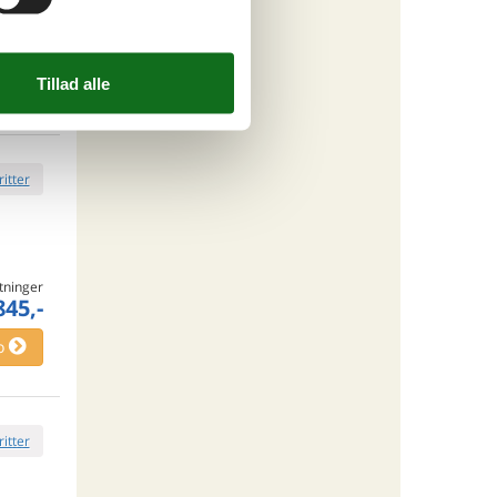
tninger
158,-
engøring
o
ritter
tninger
845,-
o
ritter