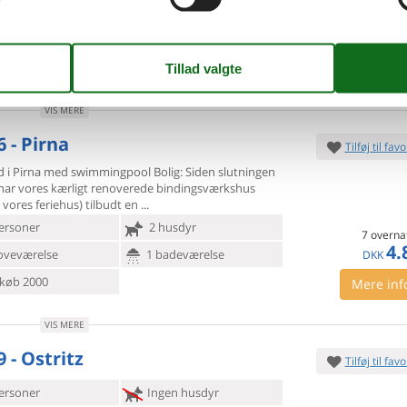
7 overna
ersoner
Ingen husdyr
9.
Fra
DKK
oveværelse
1 badeværelse
Inkl. r
d 10000
Mere inf
VIS MERE
 - Pirna
Tilføj til favo
ed i Pirna med swimmingpool Bolig: Siden slutningen
har vores
kærligt renoverede bindingsværkshus
 vores feriehus) tilbudt en
ersoner
2 husdyr
7 overna
4.
oveværelse
1 badeværelse
DKK
køb 2000
Mere inf
VIS MERE
 - Ostritz
Tilføj til favo
ersoner
Ingen husdyr