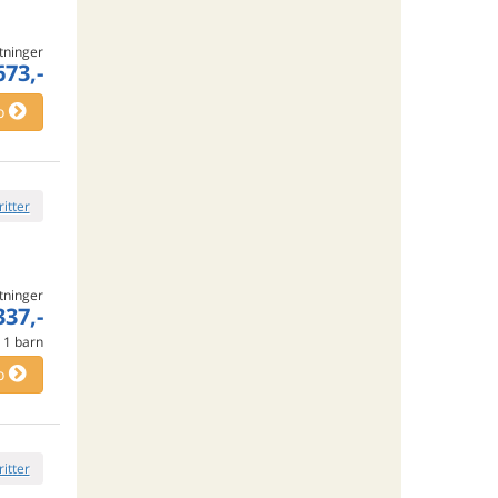
tninger
673,-
o
ritter
tninger
337,-
e
1
barn
o
ritter