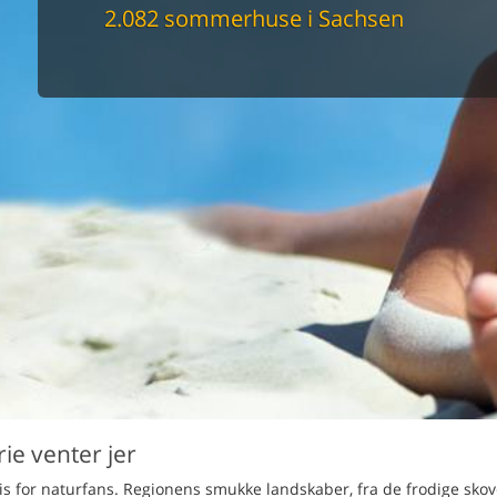
maskine
2.082 sommerhuse i Sachsen
skine
mbler
r
tsrum
venligt
keforhold
et område
tion
er til elbil
nligt
ie venter jer
adis for naturfans. Regionens smukke landskaber, fra de frodige skove