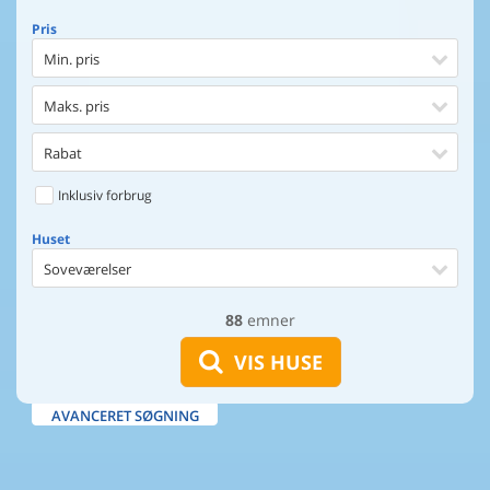
Pris
Min. pris
Maks. pris
Rabat
Inklusiv forbrug
Huset
Soveværelser
88
emner
Huset
Afstand til indkøb
VIS HUSE
Afstand til vand
AVANCERET SØGNING
Udsigt til vand
Faciliteter