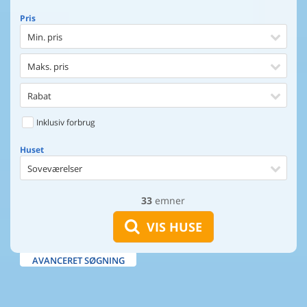
Pris
Min. pris
Maks. pris
Rabat
Inklusiv forbrug
Huset
Soveværelser
33
emner
Huset
Afstand til indkøb
VIS HUSE
Afstand til vand
AVANCERET SØGNING
Udsigt til vand
Faciliteter