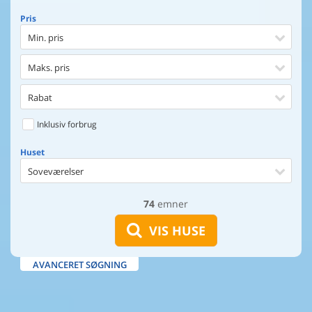
Pris
Min. pris
Maks. pris
Rabat
Inklusiv forbrug
Huset
Soveværelser
74
emner
Huset
Afstand til indkøb
VIS HUSE
Afstand til vand
AVANCERET SØGNING
Udsigt til vand
Faciliteter