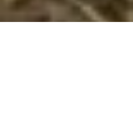
Sommerhuse i Zaton: En skøn ferie venter
jer
Velkommen til Zaton, en idyllisk perle, hvor I kan nyde en
uforglemmelig sommerhusferie sammen som familie.
Omkranset af frodige grønne områder og krystalklart hav, er
Zaton det perfekte sted for jer, der værdsætter skønne
naturoplevelser og hyggelige stunder i hinandens selskab.
Her i Zaton kan I nyde lange gåture langs stranden, hvor
børnene kan lege i vandkanten, mens I voksne kan slappe af
og nyde den stille brusen af bølgerne. I kan også tage på
opdagelse i de omkringliggende skovområder, der byder på