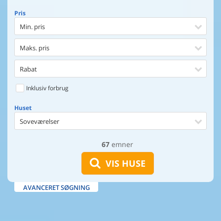
Pris
Min. pris
Maks. pris
Rabat
Inklusiv forbrug
Huset
Soveværelser
67
emner
Huset
Afstand til indkøb
VIS HUSE
Afstand til vand
AVANCERET SØGNING
Udsigt til vand
Faciliteter