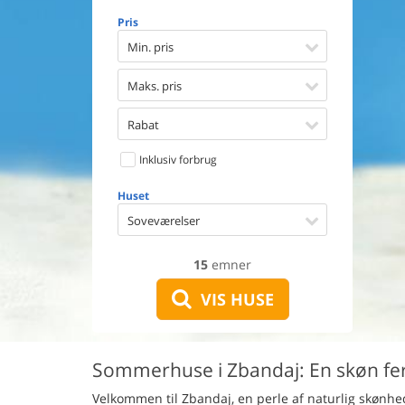
Opvaske
Pris
Vaskema
Tørretu
Min. pris
Ikkeryge
Aktivite
Maks. pris
Handicap
Gode fis
Rabat
Indhegn
Inklusiv forbrug
Aircondi
Ladestand
Huset
Energive
Soveværelser
15
emner
VIS HUSE
Sommerhuse i Zbandaj: En skøn feri
Velkommen til Zbandaj, en perle af naturlig skønhe