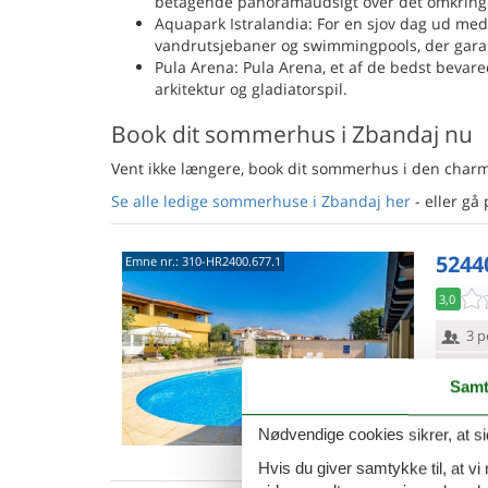
betagende panoramaudsigt over det omkring
Aquapark Istralandia: For en sjov dag ud me
vandrutsjebaner og swimmingpools, der garan
Pula Arena: Pula Arena, et af de bedst bevare
arkitektur og gladiatorspil.
Book dit sommerhus i Zbandaj nu
Vent ikke længere, book dit sommerhus i den charm
Se alle ledige sommerhuse i Zbandaj her
- eller gå
5244
Emne nr.:
310-HR2400.677.1
3,0
3 p
2 s
Samt
Van
Nødvendige cookies sikrer, at si
Hvis du giver samtykke til, at vi