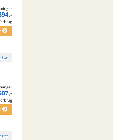
tninger
894,-
 forbrug
o
ritter
tninger
507,-
 forbrug
o
ritter