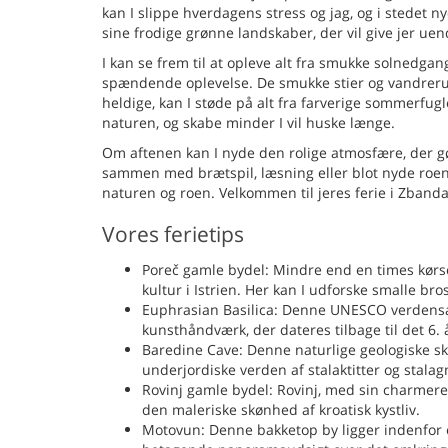
kan I slippe hverdagens stress og jag, og i stedet n
sine frodige grønne landskaber, der vil give jer ue
I kan se frem til at opleve alt fra smukke solnedgange
spændende oplevelse. De smukke stier og vandrerute
heldige, kan I støde på alt fra farverige sommerfugl
naturen, og skabe minder I vil huske længe.
Om aftenen kan I nyde den rolige atmosfære, der gør 
sammen med brætspil, læsning eller blot nyde roen,
naturen og roen. Velkommen til jeres ferie i Zbanda
Vores ferietips
Poreč gamle bydel: Mindre end en times kørsel
kultur i Istrien. Her kan I udforske smalle br
Euphrasian Basilica: Denne UNESCO verdensar
kunsthåndværk, der dateres tilbage til det 6.
Baredine Cave: Denne naturlige geologiske skat
underjordiske verden af stalaktitter og stalag
Rovinj gamle bydel: Rovinj, med sin charmere
den maleriske skønhed af kroatisk kystliv.
Motovun: Denne bakketop by ligger indenfor e