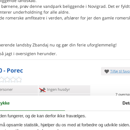
liggende landskab.
d børnene, prøv denne vandpark beliggende i Novigrad. Det er fyld
terer underholdning for alle aldre.
de romerske amfiteatre i verden, afslører for jer den gamle romers
erende landsby Zbandaj nu og gør din ferie uforglemmelig!
 på jagt i oversigten herunder.
0 - Porec
Tilføj til favo
ersoner
Ingen husdyr
7 overna
oveværelser
1 badeværelse
5.
DKK
ykke
Det
d 8000
Inkl. rengøring og fo
Mere inf
den fungerer, og de kan derfor ikke fravælges.
 må opsamle statistik, hjælper du os med at forbedre og udvikle siden. I
VIS MERE