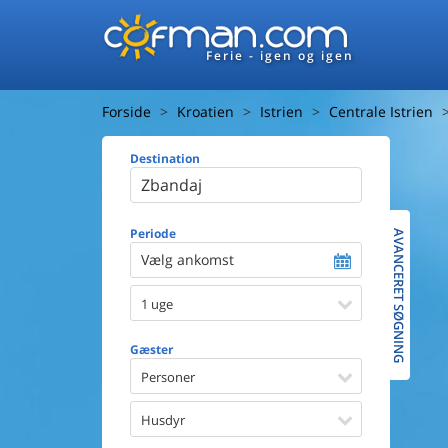
Ferie - igen og igen
Forside
Kroatien
Istrien
Centrale Istrien
Destination
Huset
Afstand ti
Afstand ti
Periode
AVANCERET SØGNING
Vælg ankomst
Udsigt ti
1 uge
Faciliteter
Swimmin
Gæster
Spa
Sauna
Personer
Internet
Parabol/
Husdyr
Brænde