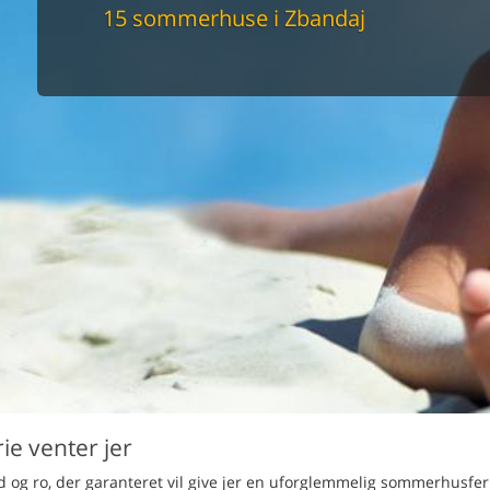
maskine
15 sommerhuse i Zbandaj
skine
mbler
r
tsrum
venligt
keforhold
et område
tion
er til elbil
nligt
e venter jer
d og ro, der garanteret vil give jer en uforglemmelig sommerhusfer