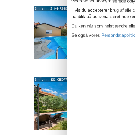
videresendt anonymiserede oplys
5244
Emne nr.:
310-HR2400.642.1
Hvis du accepterer brug af alle c
henblik på personaliseret marke
4,5
Du kan når som helst ændre eller
3 p
Se også vores
Persondatapolitik
2 s
Van
Zband
Emne nr.:
133-CIE077
Zban
Dette ko
til Porec
velkomm
8 p
4 s
Van