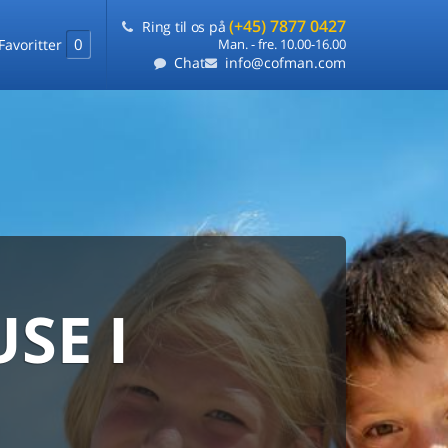
(+45) 7877 0427
Ring til os på
0
Favoritter
Man. - fre. 10.00-16.00
Chat
info@cofman.com
SE I
MED
RKS
DLEJNING
ts laveste pris
på ét sted