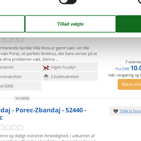
d 7000
Indkøb 190
Mere inf
VIS MERE
daj - 52440 - Porec
Tilføj til favo
merende familie Villa Roza er gemt væk i en lille
 nær Porec, et
perfekt feriehus, der bare venter på at
le dine problemer væk. Denne
7 overna
10.
ersoner
Ingen husdyr
Fra
DKK
Inkl. rengøring og
oveværelser
2 badeværelser
Mere inf
d 6000
VIS MERE
daj - Porec-Zbandaj - 52440 -
Tilføj til favo
c
ne og dejligt indrettet ferielejlighed, i udkanten af