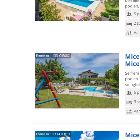
den lille
poolen, 
5 p
2 s
Van
Micet
Emne nr.:
133-CIE082
Mice
Se frem 
poolen. 
smagful
6 p
3 s
Van
Micet
Emne nr.:
133-CIE819