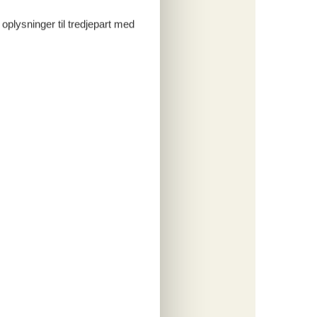
 oplysninger til tredjepart med
ritter
tninger
695,-
rsikring
o
ritter
tninger
742,-
 forbrug
o