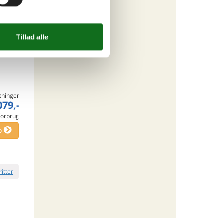
o
ritter
tninger
079,-
 forbrug
o
ritter