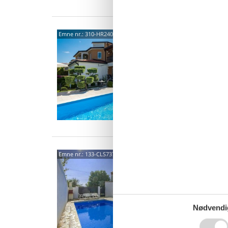
5244
Emne nr.:
310-HR2400.669.1
5,0
6 p
2 s
Van
Zban
Emne nr.:
133-CLS737
Casa An
beligge
Huset er 
5 p
Nødvendi
2 s