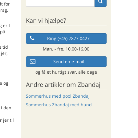
t for
drag.
Kan vi hjælpe?
 er I
 på
Ring (+45) 7877 0427
 tid
Man. - fre. 10.00-16.00
jer,
Send en e-mail
og få et hurtigt svar, alle dage
ie og
Andre artikler om Zbandaj
Sommerhus med pool Zbandaj
Sommerhus Zbandaj med hund
 i den
jer til
n