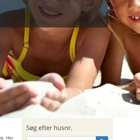
Søg efter husnr.
ie. Her