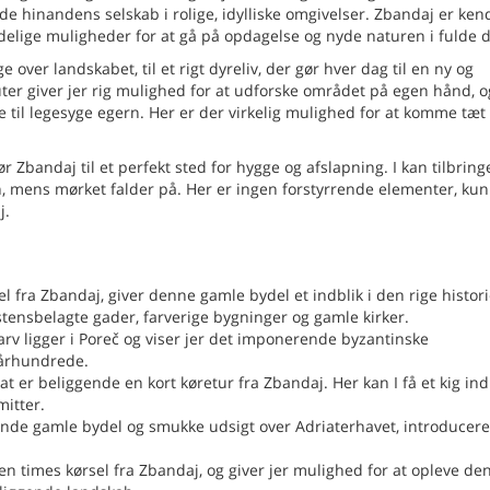
yde hinandens selskab i rolige, idylliske omgivelser. Zbandaj er kend
ndelige muligheder for at gå på opdagelse og nyde naturen i fulde 
 over landskabet, til et rigt dyreliv, der gør hver dag til en ny og
r giver jer rig mulighed for at udforske området på egen hånd, og
e til legesyge egern. Her er der virkelig mulighed for at komme tæt
Zbandaj til et perfekt sted for hygge og afslapning. I kan tilbringe
 mens mørket falder på. Her er ingen forstyrrende elementer, kun 
j.
 fra Zbandaj, giver denne gamle bydel et indblik i den rige histor
ostensbelagte gader, farverige bygninger og gamle kirker.
v ligger i Poreč og viser jer det imponerende byzantinske
 århundrede.
 er beliggende en kort køretur fra Zbandaj. Her kan I få et kig ind
mitter.
nde gamle bydel og smukke udsigt over Adriaterhavet, introducerer 
n times kørsel fra Zbandaj, og giver jer mulighed for at opleve de