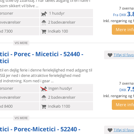
 og
stille by Zbandaj. I har fælles adgang til en have I
som sikkert vil blive
7 overna
3.
ersoner
1 husdyr
Fra
DKK
Inkl. rengøring og
oveværelser
2 badeværelser
Mere inf
d 7300
Indkøb 100
VIS MERE
ici - Porec - Micetici - 52440 -
Tilføj til favo
tici
til en dejlig ferie i denne ferielejlighed med adgang til
Slå
jer ned i dene attraktive ferielejlighed med
d indretning. Kom ned i gear
7 overna
7.
ersoner
Ingen husdyr
DKK
Inkl. rengøring og
oveværelser
2 badeværelser
Mere inf
d 8400
Indkøb 1100
VIS MERE
ici - Porec-Micetici - 52240 -
Tilføj til favo