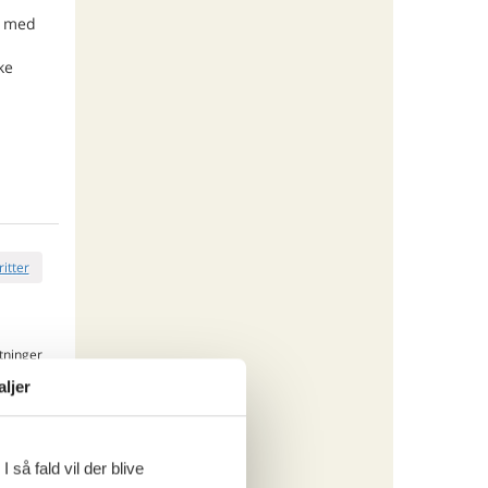
t med
ke
ritter
tninger
573,-
aljer
rsikring
o
 så fald vil der blive