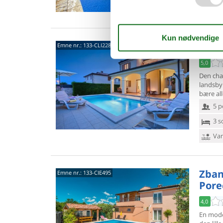
Van
Zban
Emne nr.:
133-CLI228
5,0
Den char
landsby
bære al
5 p
3 s
Van
Zban
Emne nr.:
133-CIE495
Pore
4,0
En moder