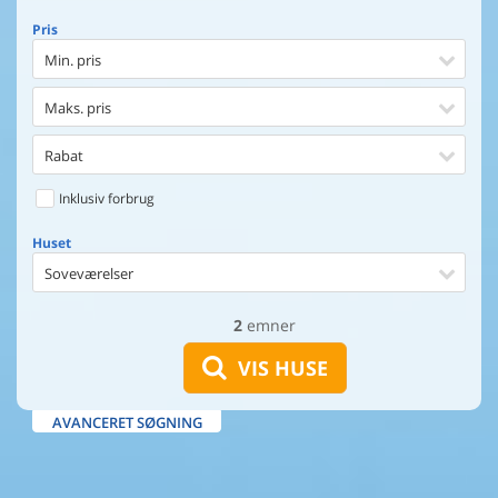
Pris
Min. pris
Maks. pris
Rabat
Inklusiv forbrug
Huset
Soveværelser
2
emner
Huset
Afstand til indkøb
VIS HUSE
Afstand til vand
AVANCERET SØGNING
Udsigt til vand
Faciliteter