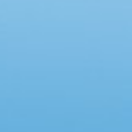
Swimmingpool
Spa
Sauna
Internet
Parabol/kabel TV
Brændeovn
Opvaskemaskine
Vaskemaskine
Tørretumbler
Ikkeryger
Aktivitetsrum
Handicapvenligt
Gode fiskeforhold
Indhegnet område
Aircondition
Ladestander til elbil
Energivenligt