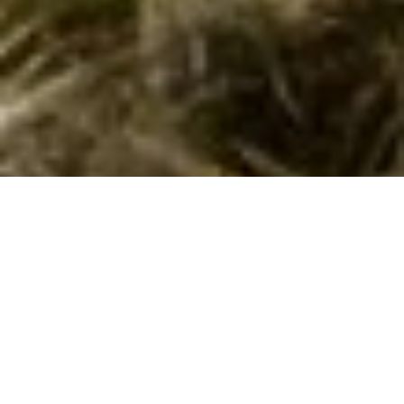
Sommerhuse i Zedno: En skøn ferie
venter jer
Velkommen til Zedno! En oase af ro og naturlige skønhed, som
I og jeres familie kan nyde i jeres sommerhusferie. Dette sted
er kendt for sin idylliske atmosfære, med hyggelige landsbyer