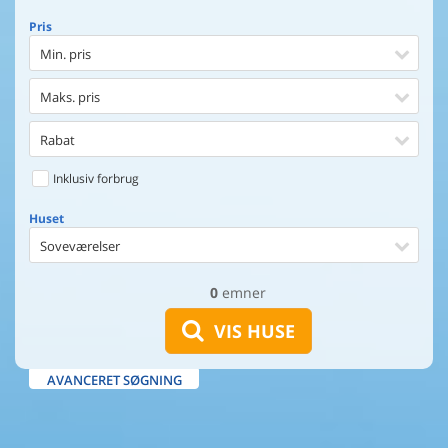
Pris
Min. pris
Maks. pris
Rabat
Inklusiv forbrug
Huset
Soveværelser
0
emner
Huset
Afstand til indkøb
VIS HUSE
Afstand til vand
AVANCERET SØGNING
Udsigt til vand
Faciliteter