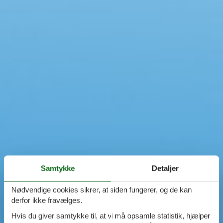
Swimmingpool
Spa
Sauna
Internet
Parabol/kabel TV
Brændeovn
Opvaskemaskine
Vaskemaskine
Tørretumbler
Ikkeryger
Aktivitetsrum
Handicapvenligt
Gode fiskeforhold
Indhegnet område
Aircondition
Samtykke
Detaljer
Ladestander til elbil
Energivenligt
Nødvendige cookies sikrer, at siden fungerer, og de kan
derfor ikke fravælges.
Hvis du giver samtykke til, at vi må opsamle statistik, hjælper