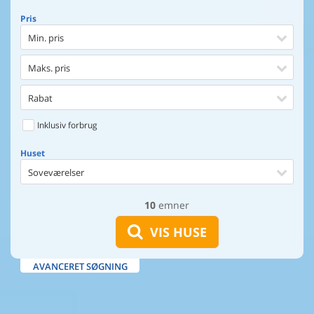
Pris
Min. pris
Maks. pris
Rabat
Inklusiv forbrug
Huset
Soveværelser
10
emner
Huset
Afstand til indkøb
VIS HUSE
Afstand til vand
AVANCERET SØGNING
Udsigt til vand
Faciliteter