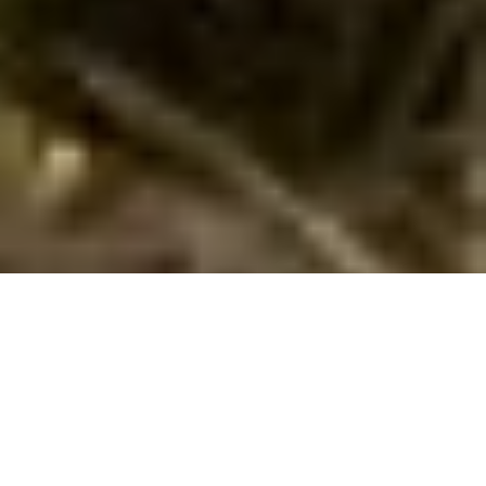
Sommerhuse på Iz: En skøn ferie venter
jer