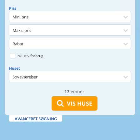
Pris
Min. pris
Maks. pris
Rabat
Inklusiv forbrug
Huset
Soveværelser
17
emner
Huset
Afstand til indkøb
VIS HUSE
Afstand til vand
AVANCERET SØGNING
Udsigt til vand
Faciliteter