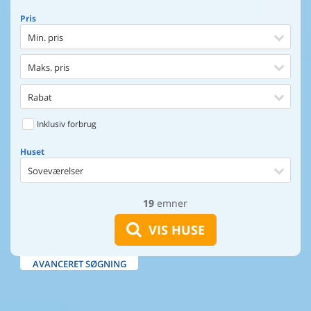
Pris
Min. pris
Maks. pris
Rabat
Inklusiv forbrug
Huset
Soveværelser
19
emner
Huset
Afstand til indkøb
VIS HUSE
Afstand til vand
AVANCERET SØGNING
Udsigt til vand
Faciliteter