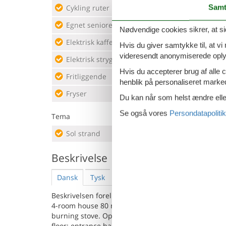
Samt
Cykling ruter
Inte
Egnet seniorer sommer
Køle
Nødvendige cookies sikrer, at si
Elektrisk kaffemaskine
Led 
Hvis du giver samtykke til, at vi
videresendt anonymiserede oplys
Elektrisk strygejern
Moun
Hvis du accepterer brug af alle c
Fritliggende
Opva
henblik på personaliseret marke
Fryser
Ovn
Du kan når som helst ændre eller
Se også vores
Persondatapolitik
Tema
Sol strand
Beskrivelse
Dansk
Tysk
Engelsk
Hollandsk
Beskrivelsen foreligger desværre ikke på Dansk. Se
4-room house 80 m2 on 2 levels. Stylish and romanti
burning stove. Open kitchen (oven, dishwasher, 5 ga
floor: entrance hall with air conditioning. 2 rooms,