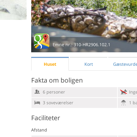
Emne nr.:
310-HR2906.102.1
Huset
Kort
Gæstevurde
Fakta om boligen
6 personer
Ing
3 soveværelser
1 b
Faciliteter
Afstand