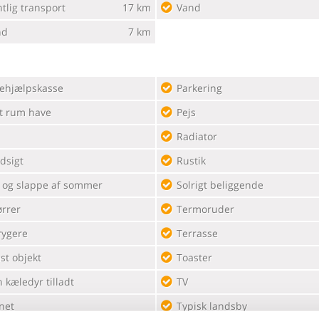
tlig transport
17 km
Vand
nd
7 km
tehjælpskasse
Parkering
t rum have
Pejs
Radiator
dsigt
Rustik
e og slappe af sommer
Solrigt beliggende
ørrer
Termoruder
rygere
Terrasse
st objekt
Toaster
 kæledyr tilladt
TV
net
Typisk landsby