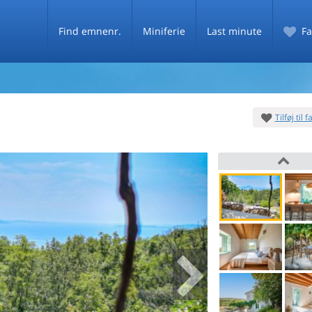
Find emnenr.
Miniferie
Last minute
Fa
Tilføj til 