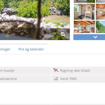
1/
31
ringer
Pris og kalender
en husdyr
Rygning ikke tilladt
adeværelse
Vand 7000