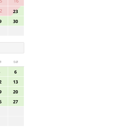
5
16
2
23
9
30
ø
sø
5
6
2
13
9
20
6
27