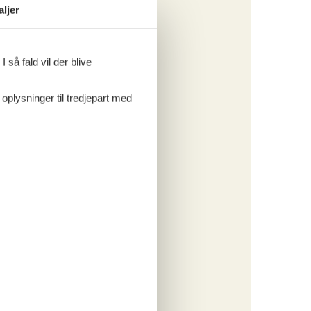
aljer
 så fald vil der blive
 oplysninger til tredjepart med
å
Dansk
.
C. Upper
 pull-