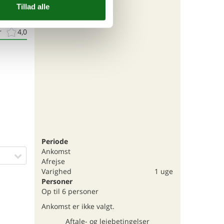
r
4,0
Periode
Ankomst
Afrejse
Varighed
1 uge
Personer
Op til 6 personer
Ankomst er ikke valgt.
Aftale- og lejebetingelser