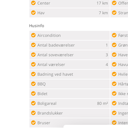
Center
17 km
Offen
Hav
7 km
Stra
Husinfo
Aircondition
Førs
Antal badeværelser
1
Grøn
Antal soveværelser
3
Have
Antal værelser
4
Havu
Badning ved havet
Hvil
BBQ
Hårt
Bidet
Ikke 
Boligareal
80 m²
Indta
Brandslukker
Ingen
Bruser
Inter