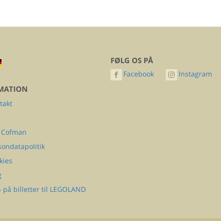
FØLG OS PÅ
Facebook
Instagram
MATION
takt
Q
 Cofman
sondatapolitik
kies
g
 på billetter til LEGOLAND