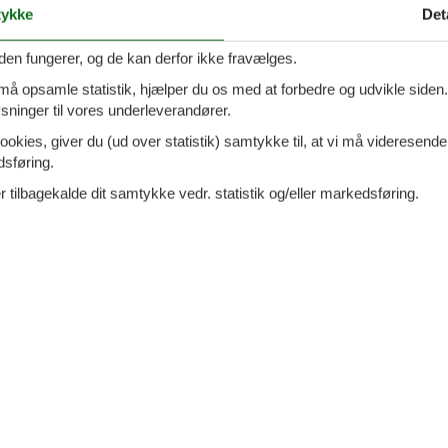
ykke
Det
t engangsservice
Vandbesparende brusere
skab
Vandbesparende toiletter
den fungerer, og de kan derfor ikke fravælges.
pærer
Vandreture
 må opsamle statistik, hjælper du os med at forbedre og udvikle siden. I
ninger til vores underleverandører.
tainbiking
Vaskemaskine
ookies, giver du (ud over statistik) samtykke til, at vi må videresende
skemaskine
WLAN
dsføring.
Åbent køkken
 tilbagekalde dit samtykke vedr. statistik og/eller markedsføring.
 teksten på Engelsk nedenfor, eller se den maskinoversatte tekst p
c furnishings: living/dining room with cable TV (flat screen), wood-
s rings, toaster, freezer, electric coffee machine). Shower/bidet/W
 each room with 1 french bed (180 cm, length 200 cm). 1 room with 1