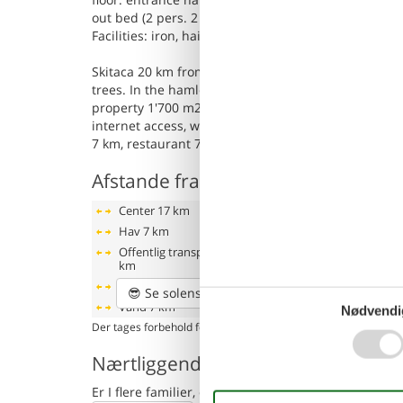
out bed (2 pers. 2 x 80 cm, length 200 cm). Wood hea
Facilities: iron, hair dryer, logs (free). Internet (Wi
Skitaca 20 km from Rabac: Beautiful, rustic single-
trees. In the hamlet Skitaca 17 km from the centre o
property 1'700 m2 with wildlife garden and trees, 
internet access, washing machine. Motor access to
7 km, restaurant 7 km, bus stop 17 km, pebble beac
Afstande fra ferieboligen og placer
Center
17 km
Hav
7 km
Offentlig transport
17
km
Strand
7 km
😎
Se solens bane
Vand
7 km
Nødvendi
Der tages forbehold for evt. fejlplacering. Husadressen fremgå
Nærtliggende sommerhuse
Er I flere familier, der gerne vil bo tæt på hinand