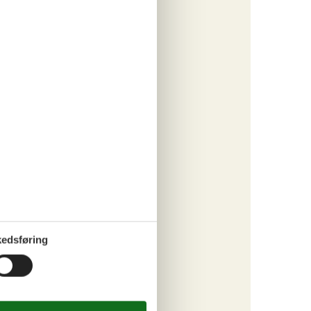
 by
Private:
e house:
ad. Shop
edsføring