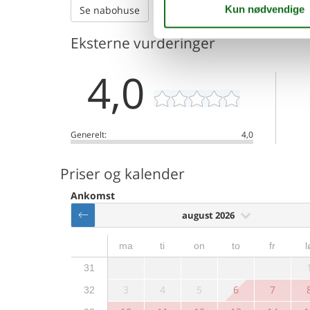
Se nabohuse
Eksterne vurderinger
4,0
Generelt:
4,0
Priser og kalender
Ankomst
august 2026
ma
ti
on
to
fr
l
31
3
4
5
6
7
32