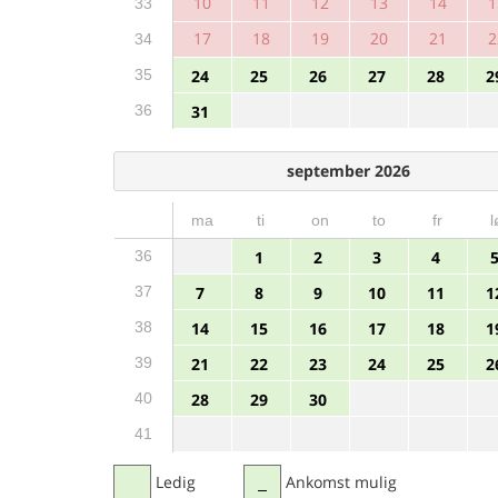
10
11
12
13
14
1
33
17
18
19
20
21
2
34
35
24
25
26
27
28
2
36
31
september 2026
ma
ti
on
to
fr
l
36
1
2
3
4
37
7
8
9
10
11
1
38
14
15
16
17
18
1
39
21
22
23
24
25
2
40
28
29
30
41
Ledig
Ankomst mulig