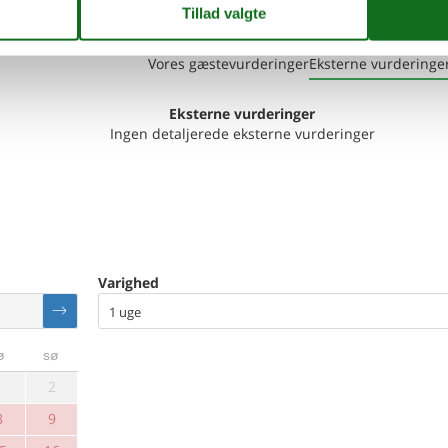
Vores gæstevurderinger
Eksterne vurderinge
Eksterne vurderinger
Ingen detaljerede eksterne vurderinger
Varighed
1 uge
ø
sø
1
2
8
9