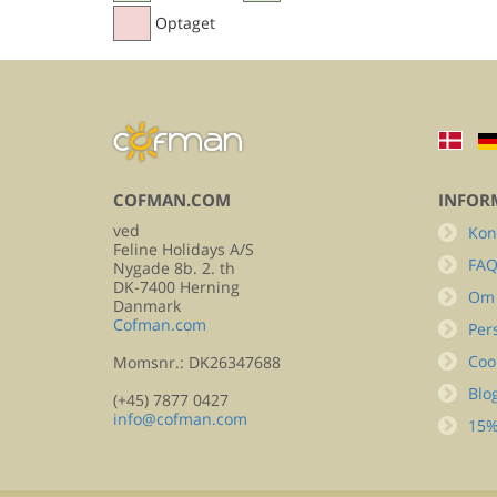
Optaget
COFMAN.COM
INFOR
ved
Kon
Feline Holidays A/S
FA
Nygade 8b. 2. th
DK-7400 Herning
Om
Danmark
Cofman.com
Per
Coo
Momsnr.: DK26347688
Blo
(+45) 7877 0427
info@cofman.com
15%