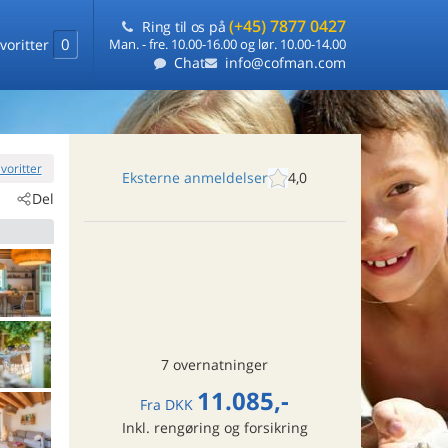
(+45) 7877 0427
Ring til os på
0
voritter
Man. - fre. 10.00-16.00 og lør. 10.00-14.00
Chat
info@cofman.com
favoritter
Eksterne anmeldelser
4,0
Del
7 overnatninger
11.085,-
Fra
DKK
Inkl. rengøring og forsikring