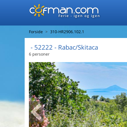
Ferie - igen og igen
Forside
310-HR2906.102.1
 - 52222
 - Rabac/Skitaca
6 personer