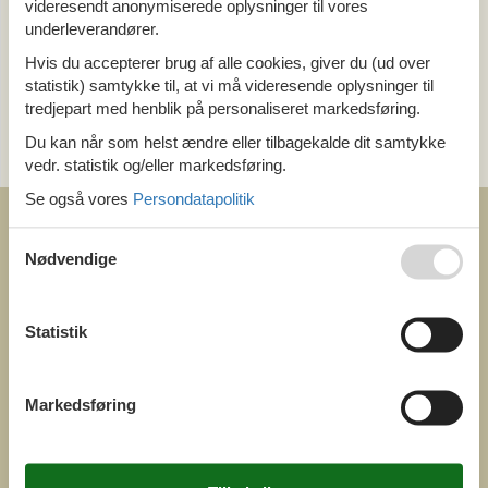
videresendt anonymiserede oplysninger til vores
Tema
underleverandører.
Alle
Hvis du accepterer brug af alle cookies, giver du (ud over
statistik) samtykke til, at vi må videresende oplysninger til
Kategori
tredjepart med henblik på personaliseret markedsføring.
Alle
Du kan når som helst ændre eller tilbagekalde dit samtykke
Sommer
vedr. statistik og/eller markedsføring.
Se også vores
Persondatapolitik
Nødvendige
COFMAN.COM
Statistik
ved
Feline Holidays A/S
Nygade 8b. 2. th
DK-7400 Herning
Markedsføring
Danmark
Cofman.com
Momsnr.: DK26347688