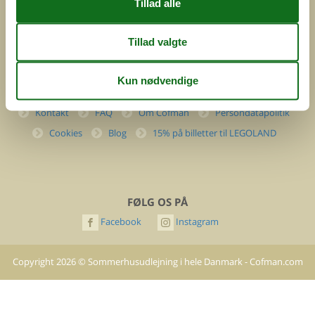
(+45) 7877 0427
info@cofman.com
INFORMATION
Kontakt
FAQ
Om Cofman
Persondatapolitik
Cookies
Blog
15% på billetter til LEGOLAND
FØLG OS PÅ
Facebook
Instagram
Copyright
2026
©
Sommerhusudlejning i hele Danmark - Cofman.com
- All rights reserved.