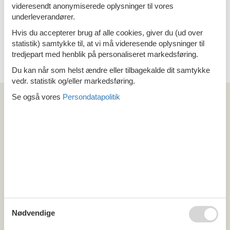
videresendt anonymiserede oplysninger til vores
underleverandører.
Hvis du accepterer brug af alle cookies, giver du (ud over
statistik) samtykke til, at vi må videresende oplysninger til
<<
<
1
2
tredjepart med henblik på personaliseret markedsføring.
Du kan når som helst ændre eller tilbagekalde dit samtykke
vedr. statistik og/eller markedsføring.
Se også vores
Persondatapolitik
Artikeltyper
Alle
Din Cofman ferie
Område
Alle
Holland
Drenthe
Friesland
Gelderland
Nødvendige
Groningen
Ijsselmeer