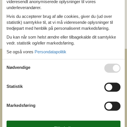
videresendt anonymiserede oplysninger til vores
Alle
underleverandører.
Last minute
Hvis du accepterer brug af alle cookies, giver du (ud over
statistik) samtykke til, at vi må videresende oplysninger til
Kategori
tredjepart med henblik på personaliseret markedsføring.
Alle
Du kan når som helst ændre eller tilbagekalde dit samtykke
Attraktioner
vedr. statistik og/eller markedsføring.
Se også vores
Persondatapolitik
Nødvendige
COFMAN.COM
Statistik
ved
Feline Holidays A/S
Nygade 8b. 2. th
DK-7400 Herning
Markedsføring
Danmark
Cofman.com
Momsnr.: DK26347688