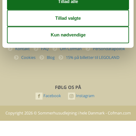
(+45) 7877 0427
info@cofman.com
INFORMATION
Kontakt
FAQ
Om Cofman
Persondatapolitik
Cookies
Blog
15% på billetter til LEGOLAND
FØLG OS PÅ
Facebook
Instagram
Copyright
2026
©
Sommerhusudlejning i hele Danmark - Cofman.com
- All rights reserved.