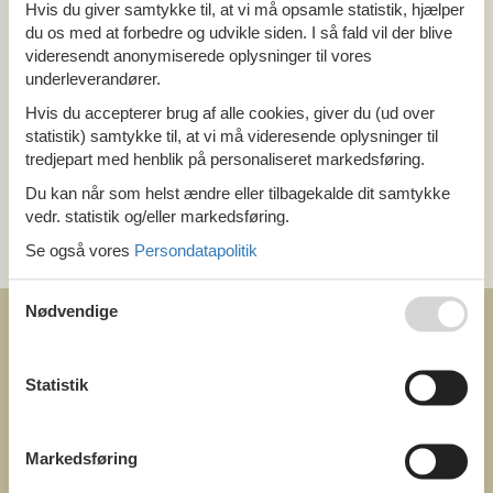
Alle
Hvis du giver samtykke til, at vi må opsamle statistik, hjælper
Holland
du os med at forbedre og udvikle siden. I så fald vil der blive
Overijssel
videresendt anonymiserede oplysninger til vores
underleverandører.
Tema
Hvis du accepterer brug af alle cookies, giver du (ud over
statistik) samtykke til, at vi må videresende oplysninger til
Alle
tredjepart med henblik på personaliseret markedsføring.
Hund
Du kan når som helst ændre eller tilbagekalde dit samtykke
vedr. statistik og/eller markedsføring.
Kategori
Se også vores
Persondatapolitik
Alle
Nødvendige
Statistik
COFMAN.COM
ved
Markedsføring
Feline Holidays A/S
Nygade 8b. 2. th