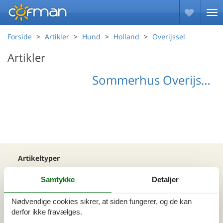
Forside
Artikler
Hund
Holland
Overijssel
Artikler
Sommerhus Overijssel med hund
Artikeltyper
Alle
Samtykke
Detaljer
Din Cofman ferie
Nødvendige cookies sikrer, at siden fungerer, og de kan
Område
derfor ikke fravælges.