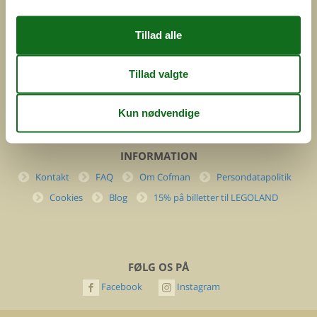
DK-7400 Herning
Danmark
Cofman.com
Momsnr.: DK26347688
(+45) 7877 0427
info@cofman.com
INFORMATION
Kontakt
FAQ
Om Cofman
Persondatapolitik
Cookies
Blog
15% på billetter til LEGOLAND
FØLG OS PÅ
Facebook
Instagram