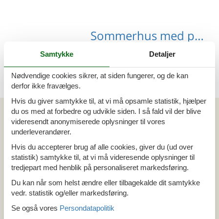
Sommerhus med pool Zillertal
Samtykke
Detaljer
Nødvendige cookies sikrer, at siden fungerer, og de kan
derfor ikke fravælges.
Hvis du giver samtykke til, at vi må opsamle statistik, hjælper
du os med at forbedre og udvikle siden. I så fald vil der blive
Artikeltyper
videresendt anonymiserede oplysninger til vores
Alle
underleverandører.
Din Cofman ferie
Hvis du accepterer brug af alle cookies, giver du (ud over
statistik) samtykke til, at vi må videresende oplysninger til
Område
tredjepart med henblik på personaliseret markedsføring.
Alle
Du kan når som helst ændre eller tilbagekalde dit samtykke
Østrig
vedr. statistik og/eller markedsføring.
Tyrol
Stubaital
Se også vores
Persondatapolitik
Wald