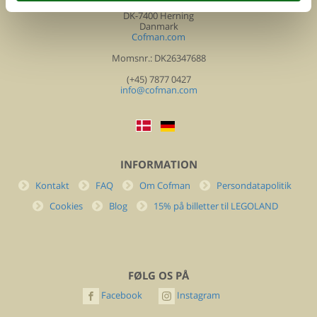
Nygade 8b. 2. th
DK-7400 Herning
Danmark
Cofman.com
Momsnr.: DK26347688
(+45) 7877 0427
info@cofman.com
INFORMATION
Kontakt
FAQ
Om Cofman
Persondatapolitik
Cookies
Blog
15% på billetter til LEGOLAND
FØLG OS PÅ
Facebook
Instagram