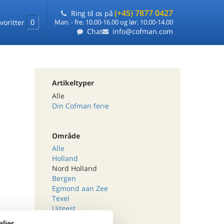
(+45) 7877 0427
Ring til os på
0
voritter
Man. - fre. 10.00-16.00 og lør. 10.00-14.00
Chat
info@cofman.com
Artikeltyper
Alle
Din Cofman ferie
Område
Alle
Holland
Nord Holland
Bergen
Egmond aan Zee
Texel
Uitgest
aljer