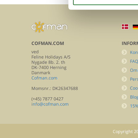
COFMAN.COM
INFOR
ved
Kon
Feline Holidays A/S
FA
Nygade 8b. 2. th
DK-7400 Herning
Om
Danmark
Cofman.com
Per
Coo
Momsnr.: DK26347688
Blo
(+45) 7877 0427
info@cofman.com
15%
Copyright
2