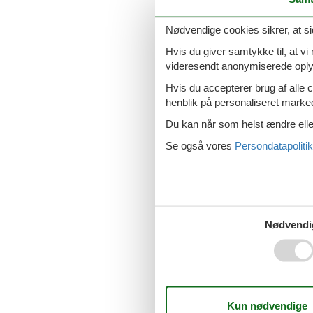
Last minute s
Nødvendige cookies sikrer, at si
Hvis du giver samtykke til, at vi
videresendt anonymiserede oplys
Last minute s
Hvis du accepterer brug af alle c
henblik på personaliseret marke
Du kan når som helst ændre eller
Se også vores
Persondatapolitik
Last minute so
Nødvendi
Last minute so