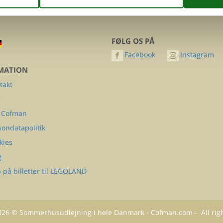
FØLG OS PÅ
Facebook
Instagram
MATION
takt
Q
 Cofman
sondatapolitik
kies
g
 på billetter til LEGOLAND
026
©
Sommerhusudlejning i hele Danmark - Cofman.com
- All rig