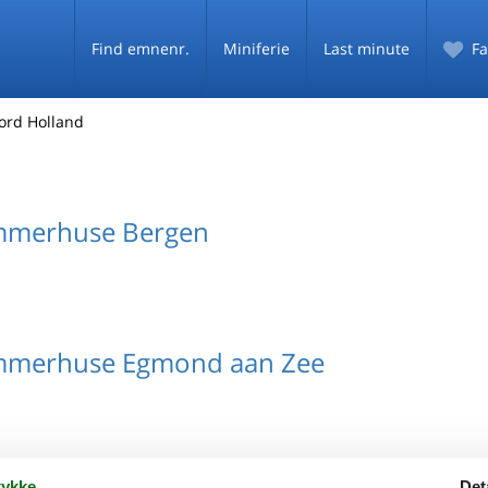
Find emnenr.
Miniferie
Last minute
Fa
ord Holland
ommerhuse Bergen
ommerhuse Egmond aan Zee
ykke
Det