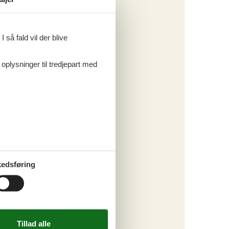
Tema
Alle
 så fald vil der blive
Last minute
 oplysninger til tredjepart med
Kategori
Alle
edsføring