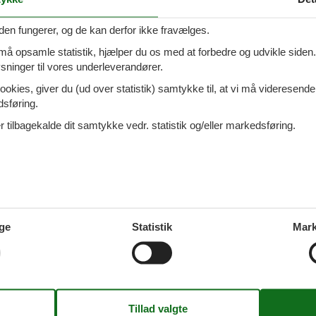
ommerhuse De Cocksdorp
den fungerer, og de kan derfor ikke fravælges.
 må opsamle statistik, hjælper du os med at forbedre og udvikle siden. I
ninger til vores underleverandører.
ommerhuse Westermient
ookies, giver du (ud over statistik) samtykke til, at vi må videresende
dsføring.
 tilbagekalde dit samtykke vedr. statistik og/eller markedsføring.
mmerhuse Uitgest
ge
Statistik
Mark
mmerhuse Nord Holland