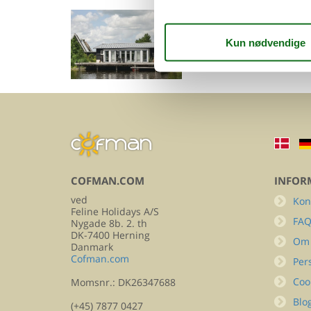
Emne nr.: 363-NL-7667-
Sommerhus i Ov
12
Emne nr.: 141-HOV230
COFMAN.COM
INFOR
ved
Kon
Feline Holidays A/S
FA
Nygade 8b. 2. th
DK-7400 Herning
Om
Danmark
Cofman.com
Per
Coo
Momsnr.: DK26347688
Blo
(+45) 7877 0427