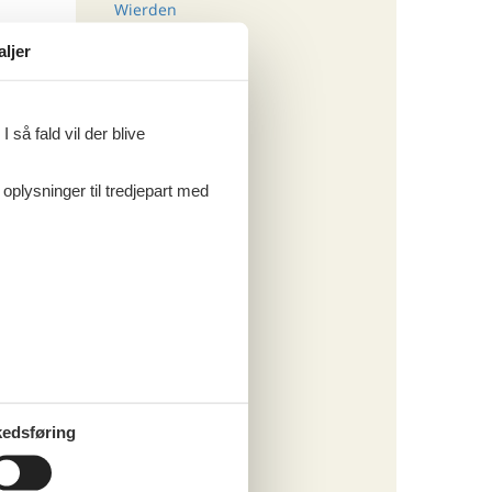
Wierden
aljer
Tema
Alle
 så fald vil der blive
Kategori
 oplysninger til tredjepart med
Alle
edsføring