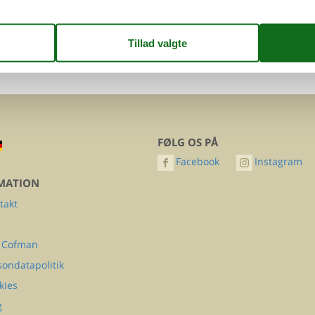
erijssel
FØLG OS PÅ
Facebook
Instagram
MATION
takt
Q
 Cofman
sondatapolitik
kies
g