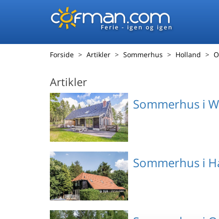
Ferie - igen og igen
Forside
Artikler
Sommerhus
Holland
O
Artikler
Sommerhus i W
Emne nr.: 141-HOV092
Sommerhus i H
Emne nr.: 141-HOV044