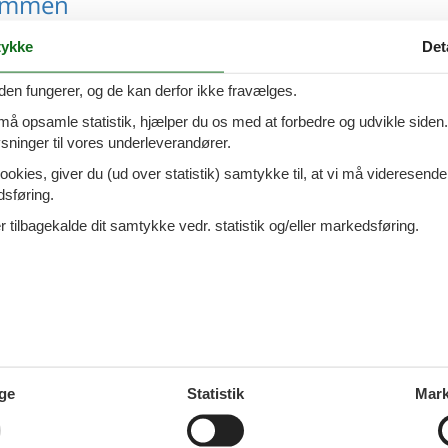
Ommen
ykke
Det
den fungerer, og de kan derfor ikke fravælges.
eenwijkerland
 må opsamle statistik, hjælper du os med at forbedre og udvikle siden. I
ninger til vores underleverandører.
ookies, giver du (ud over statistik) samtykke til, at vi må videresende
dsføring.
 tilbagekalde dit samtykke vedr. statistik og/eller markedsføring.
lfsen
nkelland
ge
Statistik
Mark