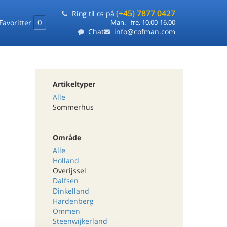
(+45) 7877 0427
Ring til os på
0
Favoritter
Man. - fre. 10.00-16.00
Chat
info@cofman.com
Artikeltyper
Alle
Sommerhus
Område
Alle
Holland
Overijssel
Dalfsen
Dinkelland
Hardenberg
Ommen
Steenwijkerland