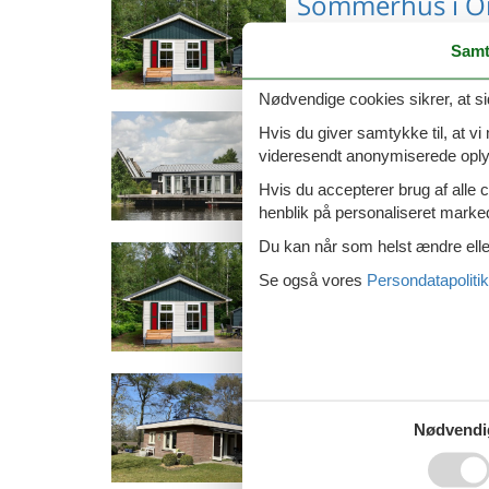
Sommerhus i 
Samt
Nødvendige cookies sikrer, at si
Emne nr.: 314-
Sommerhus i St
Hvis du giver samtykke til, at vi
NL7720.100.2
videresendt anonymiserede oplys
Hvis du accepterer brug af alle c
henblik på personaliseret marke
Du kan når som helst ændre eller
Emne nr.: 141-HOV230
Sommerhus i Da
Se også vores
Persondatapolitik
Emne nr.: 314-
Sommerhus i Di
NL7720.100.2
Nødvendi