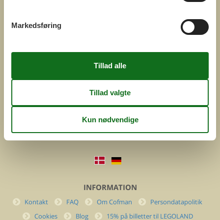
Markedsføring
COFMAN.COM
ved
Feline Holidays A/S
Nygade 8b. 2. th
DK-7400 Herning
Danmark
Cofman.com
Momsnr.: DK26347688
(+45) 7877 0427
info@cofman.com
INFORMATION
Kontakt
FAQ
Om Cofman
Persondatapolitik
Cookies
Blog
15% på billetter til LEGOLAND