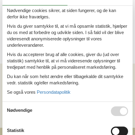
Danmark, og også alle ferieboliger med rabat i resten af
Europa.
Nødvendige cookies sikrer, at siden fungerer, og de kan
derfor ikke fravælges.
Du sparer mindst 10% af lejeprisen, men ofte mere end det.
Du kan være heldig at finde et sommerhus eller en feriebolig,
Hvis du giver samtykke til, at vi må opsamle statistik, hjælper
som er nedsat med mere end 50%.
du os med at forbedre og udvikle siden. I så fald vil der blive
videresendt anonymiserede oplysninger til vores
Vi ønsker dig god jagt på et billigt sommerhus og en rigtig god
ferie!
underleverandører.
Hvis du accepterer brug af alle cookies, giver du (ud over
statistik) samtykke til, at vi må videresende oplysninger til
tredjepart med henblik på personaliseret markedsføring.
Kan vi hjælpe?
Du kan når som helst ændre eller tilbagekalde dit samtykke
vedr. statistik og/eller markedsføring.
Ring (+45) 7877 0427
Se også vores
Persondatapolitik
Man. - fre. 10.00-16.00
Send en e-mail
Nødvendige
og få et hurtigt svar, alle dage
Statistik