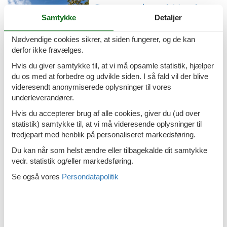
Emne nr.: 133-CKA208
Sommerhus i Novi Vinodolski
Samtykke
Detaljer
Nødvendige cookies sikrer, at siden fungerer, og de kan
derfor ikke fravælges.
Emne nr.: 133-CKN573
Sommerhus i Kampor
Hvis du giver samtykke til, at vi må opsamle statistik, hjælper
du os med at forbedre og udvikle siden. I så fald vil der blive
videresendt anonymiserede oplysninger til vores
underleverandører.
Hvis du accepterer brug af alle cookies, giver du (ud over
Emne nr.: 133-CKR330
statistik) samtykke til, at vi må videresende oplysninger til
Sommerhus i Supetarska Draga
tredjepart med henblik på personaliseret markedsføring.
Du kan når som helst ændre eller tilbagekalde dit samtykke
vedr. statistik og/eller markedsføring.
Se også vores
Persondatapolitik
Emne nr.: 133-CKR538
Sommerhus i Dramalj