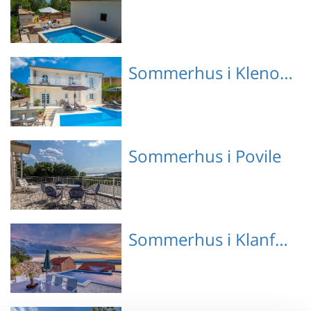
Emne nr.: 310-
Sommerhus i Klenovica
HR3750.202.1
Emne nr.: 310-
Sommerhus i Povile
HR3410.107.1
Emne nr.: 133-CKN466
Sommerhus i Klanfari