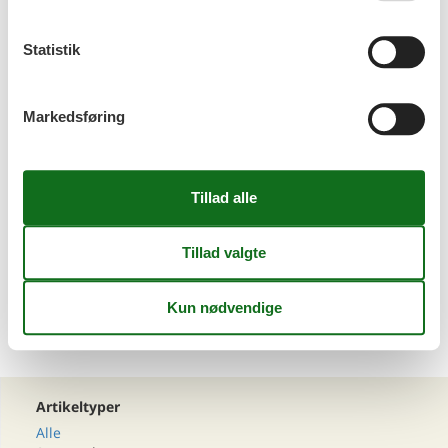
Statistik
Emne nr.: 133-CKR899
Sommerhus i Barbat na Rabu
Markedsføring
Emne nr.: 133-CKR666
Sommerhus i Lopar
Emne nr.: 133-CKR600
<<
<
1
2
3
4
5
...
>
>>
Artikeltyper
Alle