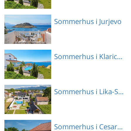
Emne nr.: 310-
Sommerhus i Jurjevo
HR3420.110.1
Emne nr.: 310-
Sommerhus i Klaricevac
HR3420.621.1
Emne nr.: 310-
Sommerhus i Lika-Senj
HR3420.110.1
Emne nr.: 133-CCL177
Sommerhus i Cesarica