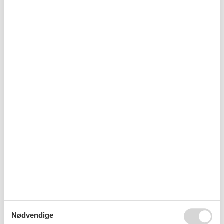
Emne nr.: 133-CKA336
Sommerhus i Rab (By)
Emne nr.: 133-CLK009
Sommerhus i Suha Punta
Emne nr.: 133-CKR553
Sommerhus i Palit
Emne nr.: 133-CKR606
Sommerhus i Banjol
Nødvendige