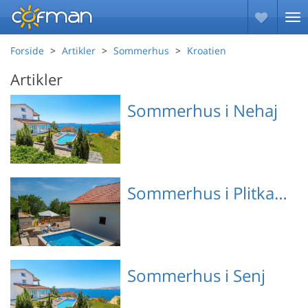
Forside
Artikler
Sommerhus
Kroatien
Artikler
Sommerhus i Nehaj
Emne nr.: 310-
Sommerhus i Plitka Draga
HR3420.110.1
Emne nr.: 310-
Sommerhus i Senj
HR3750.202.1