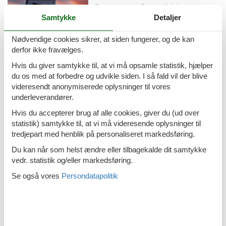
Emne nr.: 133-CKI733
Sommerhus i Vantacici
Samtykke
Detaljer
Nødvendige cookies sikrer, at siden fungerer, og de kan
derfor ikke fravælges.
Emne nr.: 133-CKI003
Sommerhus i Porat
Hvis du giver samtykke til, at vi må opsamle statistik, hjælper
du os med at forbedre og udvikle siden. I så fald vil der blive
videresendt anonymiserede oplysninger til vores
underleverandører.
Hvis du accepterer brug af alle cookies, giver du (ud over
Emne nr.: 133-CKI003
statistik) samtykke til, at vi må videresende oplysninger til
Sommerhus i Punat
tredjepart med henblik på personaliseret markedsføring.
Du kan når som helst ændre eller tilbagekalde dit samtykke
vedr. statistik og/eller markedsføring.
Se også vores
Persondatapolitik
Emne nr.: 133-CKI060
Sommerhus i Pinezici