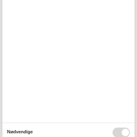
Emne nr.: 310-
Sommerhus i Polje
HR3248.102.1
Emne nr.: 310-
Sommerhus i Malinska
HR3230.647.1
Emne nr.: 133-CKK971
Sommerhus i Njivice
Emne nr.: 133-CKK758
Sommerhus i Omisalj
Nødvendige