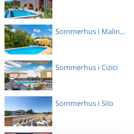
Emne nr.: 133-CKI522
Sommerhus i Malinska Dubasnica
Emne nr.: 133-CKK807
Sommerhus i Cizici
Emne nr.: 133-CKI117
Sommerhus i Silo