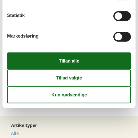
Statistik
Emne nr.: 133-CKI123
Sommerhus på Krk
Markedsføring
Emne nr.: 133-CKI143
Sommerhus i Baska
Emne nr.: 133-CKK456
<<
<
1
2
3
4
5
6
...
>
>>
Artikeltyper
Alle