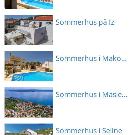
Emne nr.: 310-
Sommerhus på Iz
HR4000.610.1
Emne nr.: 310-
Sommerhus i Makovac
HR4131.105.1
Emne nr.: 310-
Sommerhus i Maslenica
HR4130.110.1
Emne nr.: 133-CDA717
Sommerhus i Seline