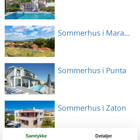
Emne nr.: 133-CDN086
Sommerhus i Marasovici
Emne nr.: 133-CDN318
Sommerhus i Punta
Emne nr.: 359-HR-23244-
Sommerhus i Zaton
17
Samtykke
Detaljer