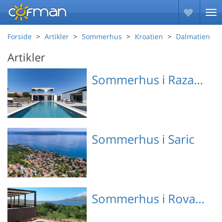
Forside
Artikler
Sommerhus
Kroatien
Dalmatien
Artikler
Sommerhus i Razanac
Emne nr.: 133-CDI300
Sommerhus i Saric
Emne nr.: 133-CDA717
Sommerhus i Rovanjska