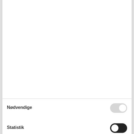
Emne nr.: 133-CDA873
Sommerhus i Zarici
Emne nr.: 133-CLD486
Sommerhus i Nin
Emne nr.: 133-CLD174
Sommerhus i Kod Mula
Nødvendige
Emne nr.: 133-CDA716
Sommerhus i Lozice
Statistik