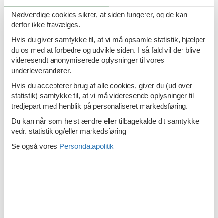
Emne nr.: 133-CDZ451
Sommerhus i Starigrad Paklenica
Nødvendige cookies sikrer, at siden fungerer, og de kan
derfor ikke fravælges.
Hvis du giver samtykke til, at vi må opsamle statistik, hjælper
du os med at forbedre og udvikle siden. I så fald vil der blive
Emne nr.: 310-
videresendt anonymiserede oplysninger til vores
Sommerhus i Kruskovac
HR4000.610.1
underleverandører.
Hvis du accepterer brug af alle cookies, giver du (ud over
statistik) samtykke til, at vi må videresende oplysninger til
tredjepart med henblik på personaliseret markedsføring.
Emne nr.: 359-HR-23244-
Sommerhus i Krstovici
Du kan når som helst ændre eller tilbagekalde dit samtykke
17
vedr. statistik og/eller markedsføring.
Se også vores
Persondatapolitik
Emne nr.: 133-CDA746
Sommerhus i Privlaka