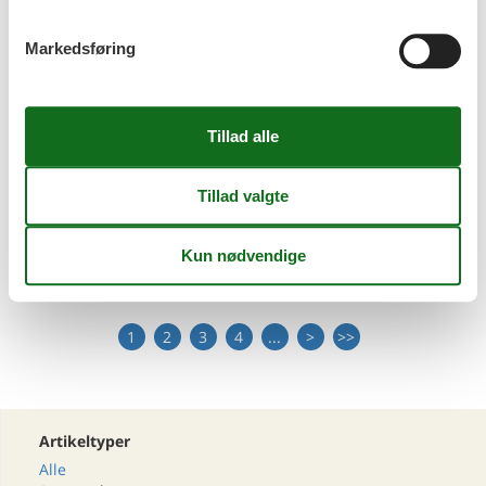
Markedsføring
Emne nr.: 133-CDZ812
Sommerhus i Pedinka
Emne nr.: 310-
Sommerhus på Molat
HR4050.611.3
Emne nr.: 310-
1
2
3
4
...
>
>>
HR4141.100.1
Artikeltyper
Alle