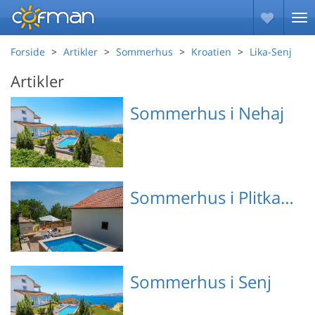
Forside
Artikler
Sommerhus
Kroatien
Lika-Senj
Artikler
Sommerhus i Nehaj
Emne nr.: 310-
Sommerhus i Plitka Draga
HR3420.110.1
Emne nr.: 310-
Sommerhus i Senj
HR3750.202.1