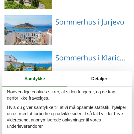
Emne nr.: 310-
Sommerhus i Jurjevo
HR3420.110.1
Emne nr.: 310-
Sommerhus i Klaricevac
HR3420.621.1
Samtykke
Detaljer
Emne nr.: 310-
Sommerhus i Lika-Senj
Nødvendige cookies sikrer, at siden fungerer, og de kan
HR3420.110.1
derfor ikke fravælges.
Hvis du giver samtykke til, at vi må opsamle statistik, hjælper
du os med at forbedre og udvikle siden. I så fald vil der blive
videresendt anonymiserede oplysninger til vores
Emne nr.: 133-CCL177
underleverandører.
Sommerhus i Cesarica