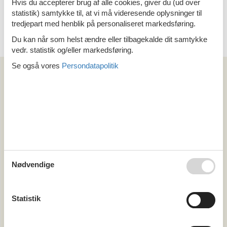
Hvis du accepterer brug af alle cookies, giver du (ud over
statistik) samtykke til, at vi må videresende oplysninger til
tredjepart med henblik på personaliseret markedsføring.
Du kan når som helst ændre eller tilbagekalde dit samtykke
Emne nr.: 310-
vedr. statistik og/eller markedsføring.
HR3750.202.1
Se også vores
Persondatapolitik
Artikeltyper
Alle
Sommerhus
Område
Alle
Kroatien
Lika-Senj
Nødvendige
Cesarica
Jurjevo
Klaricevac
Nehaj
Statistik
Plitka Draga
Senj