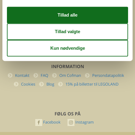
DK-7400 Herning
Danmark
Cofman.com
Momsnr.: DK26347688
(+45) 7877 0427
info@cofman.com
INFORMATION
Kontakt
FAQ
Om Cofman
Persondatapolitik
Cookies
Blog
15% på billetter til LEGOLAND
FØLG OS PÅ
Facebook
Instagram