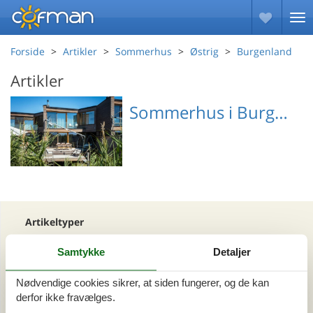
Forside
Artikler
Sommerhus
Østrig
Burgenland
Artikler
Sommerhus i Burgenland
Emne nr.: 301-
AT7100.1.1
Artikeltyper
Alle
Samtykke
Detaljer
Sommerhus
Nødvendige cookies sikrer, at siden fungerer, og de kan
Område
derfor ikke fravælges.