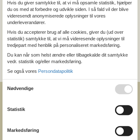
Alle
Hvis du giver samtykke til, at vi må opsamle statistik, hjælper
Østrig
du os med at forbedre og udvikle siden. I så fald vil der blive
Burgenland
videresendt anonymiserede oplysninger til vores
underleverandører.
Tema
Hvis du accepterer brug af alle cookies, giver du (ud over
statistik) samtykke til, at vi må videresende oplysninger til
Alle
tredjepart med henblik på personaliseret markedsføring.
Du kan når som helst ændre eller tilbagekalde dit samtykke
Kategori
vedr. statistik og/eller markedsføring.
Alle
Se også vores
Persondatapolitik
Attraktioner
Nødvendige
Statistik
COFMAN.COM
ved
Markedsføring
Feline Holidays A/S
Nygade 8b. 2. th