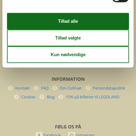
ved
Feline Holidays A/S
Nygade 8b. 2. th
DK-7400 Herning
Danmark
Cofman.com
Momsnr.: DK26347688
(+45) 7877 0427
info@cofman.com
INFORMATION
Kontakt
FAQ
Om Cofman
Persondatapolitik
Cookies
Blog
15% på billetter til LEGOLAND
FØLG OS PÅ
Facebook
Instagram