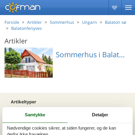
Forside
Artikler
Sommerhus
Ungarn
Balaton sø
Balatonfenyves
Artikler
Sommerhus i Balatonfenyves
Emne nr.: 311-
HU8646.300.1
Artikeltyper
Alle
Samtykke
Detaljer
Sommerhus
Nødvendige cookies sikrer, at siden fungerer, og de kan
Område
derfor ikke fravælges.