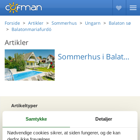
Forside
Artikler
Sommerhus
Ungarn
Balaton sø
Balatonmariafurdö
Artikler
Sommerhus i Balatonmariafurdö
Emne nr.: 311-
HU8647.101.2
Artikeltyper
Alle
Samtykke
Detaljer
Sommerhus
Nødvendige cookies sikrer, at siden fungerer, og de kan
Område
derfor ikke fravælges.