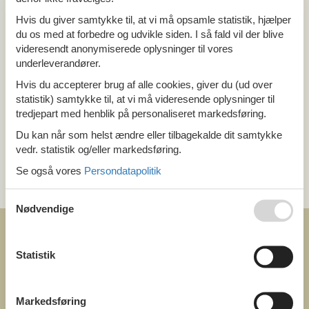
Alle
Hvis du giver samtykke til, at vi må opsamle statistik, hjælper
Ungarn
du os med at forbedre og udvikle siden. I så fald vil der blive
Balaton sø
videresendt anonymiserede oplysninger til vores
Balatonmariafurdö
underleverandører.
Hvis du accepterer brug af alle cookies, giver du (ud over
Tema
statistik) samtykke til, at vi må videresende oplysninger til
tredjepart med henblik på personaliseret markedsføring.
Alle
Du kan når som helst ændre eller tilbagekalde dit samtykke
vedr. statistik og/eller markedsføring.
Kategori
Se også vores
Persondatapolitik
Alle
Sommer
Nødvendige
Statistik
COFMAN.COM
Markedsføring