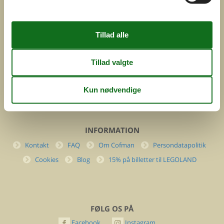
ved
Feline Holidays A/S
Nygade 8b. 2. th
DK-7400 Herning
Danmark
Cofman.com
Momsnr.: DK26347688
(+45) 7877 0427
info@cofman.com
INFORMATION
Kontakt
FAQ
Om Cofman
Persondatapolitik
Cookies
Blog
15% på billetter til LEGOLAND
FØLG OS PÅ
Facebook
Instagram