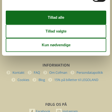
ved
Feline Holidays A/S
Nygade 8b. 2. th
DK-7400 Herning
Danmark
Cofman.com
Momsnr.: DK26347688
(+45) 7877 0427
info@cofman.com
INFORMATION
Kontakt
FAQ
Om Cofman
Persondatapolitik
Cookies
Blog
15% på billetter til LEGOLAND
FØLG OS PÅ
Facebook
Instagram