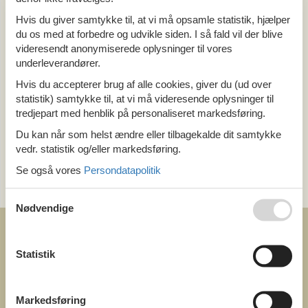
Alle
Hvis du giver samtykke til, at vi må opsamle statistik, hjælper
Ungarn
du os med at forbedre og udvikle siden. I så fald vil der blive
Balaton sø
videresendt anonymiserede oplysninger til vores
Fonyod
underleverandører.
Hvis du accepterer brug af alle cookies, giver du (ud over
Tema
statistik) samtykke til, at vi må videresende oplysninger til
tredjepart med henblik på personaliseret markedsføring.
Alle
Du kan når som helst ændre eller tilbagekalde dit samtykke
vedr. statistik og/eller markedsføring.
Kategori
Se også vores
Persondatapolitik
Alle
Sommer
Nødvendige
Statistik
COFMAN.COM
Markedsføring