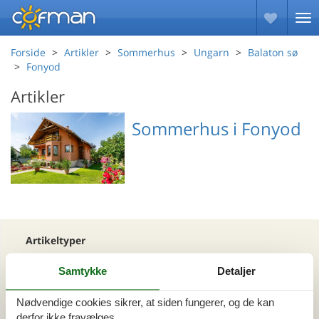
Forside
Artikler
Sommerhus
Ungarn
Balaton sø
Fonyod
Artikler
Sommerhus i Fonyod
Emne nr.: 311-
HU8640.160.1
Artikeltyper
Alle
Samtykke
Detaljer
Sommerhus
Nødvendige cookies sikrer, at siden fungerer, og de kan
Område
derfor ikke fravælges.