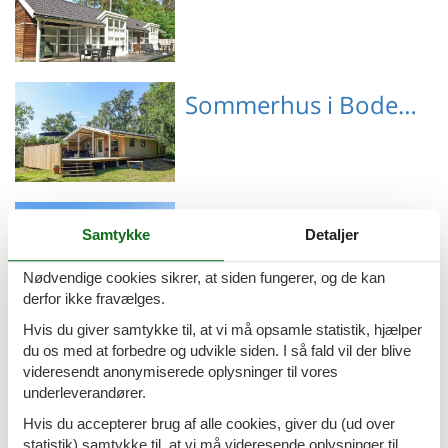
Emne nr.: 130-I55230
Sommerhus i Boderne
Emne nr.: 130-I61267
Sommerhus i Bølshavn
Samtykke
Detaljer
Nødvendige cookies sikrer, at siden fungerer, og de kan
derfor ikke fravælges.
Hvis du giver samtykke til, at vi må opsamle statistik, hjælper
Emne nr.: 130-I65840
Sommerhus i Dueodde
du os med at forbedre og udvikle siden. I så fald vil der blive
videresendt anonymiserede oplysninger til vores
underleverandører.
Hvis du accepterer brug af alle cookies, giver du (ud over
statistik) samtykke til, at vi må videresende oplysninger til