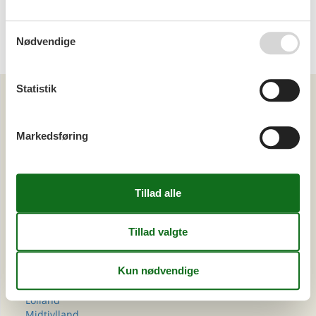
Emne nr.: 130-I56152
<<
<
...
20
21
22
23
Nødvendige
Statistik
Artikeltyper
Alle
Sommerhus
Markedsføring
Område
Alle
Danmark
Bornholm
Djursland
Falster
Fyn
Langeland
Limfjorden
Lolland
Midtjylland