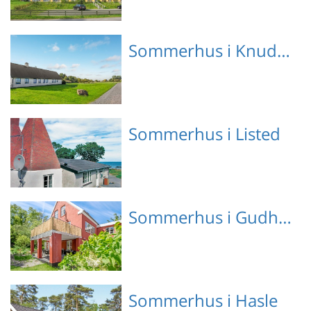
Emne nr.: 130-I67109
Sommerhus i Knudsker
Emne nr.: 130-I53542
Sommerhus i Listed
Emne nr.: 130-I58855
Sommerhus i Gudhjem
Emne nr.: 130-I66083
Sommerhus i Hasle