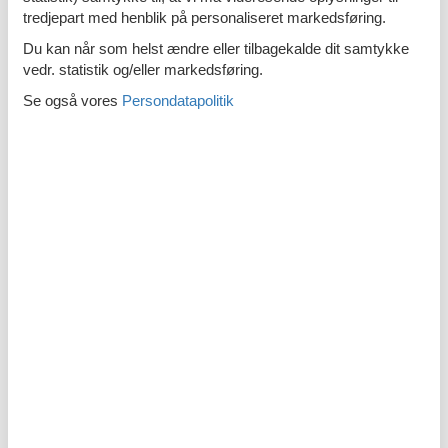
Emne nr.: 130-I51808
Sommerhus i Arnager
tredjepart med henblik på personaliseret markedsføring.
Du kan når som helst ændre eller tilbagekalde dit samtykke
vedr. statistik og/eller markedsføring.
Se også vores
Persondatapolitik
Emne nr.: 130-I53501
Sommerhus i Balka
Emne nr.: 130-I50630
Sommerhus Bornholm
Emne nr.: 121-95-0527
Sommerhus i Allinge