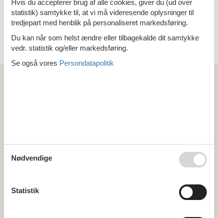
Sommerhus i Sydvestjylland
Hvis du accepterer brug af alle cookies, giver du (ud over
statistik) samtykke til, at vi må videresende oplysninger til
tredjepart med henblik på personaliseret markedsføring.
Du kan når som helst ændre eller tilbagekalde dit samtykke
vedr. statistik og/eller markedsføring.
Emne nr.: 130-S10146
Se også vores
Persondatapolitik
Artikeltyper
Alle
Sommerhus
Område
Alle
Danmark
Nødvendige
Sydvestjylland
Arrild
Ballum
Emmerlev
Statistik
Højer
Løgumkloster