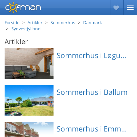
Forside
Artikler
Sommerhus
Danmark
Sydvestjylland
Artikler
Sommerhus i Løgumkloster
Emne nr.: 090-08274
Sommerhus i Ballum
Emne nr.: 130-S10331
Sommerhus i Emmerlev