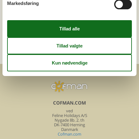
Skærbæk
Markedsføring
Tema
Alle
Kategori
Alle
COFMAN.COM
ved
Feline Holidays A/S
Nygade 8b. 2. th
DK-7400 Herning
Danmark
Cofman.com