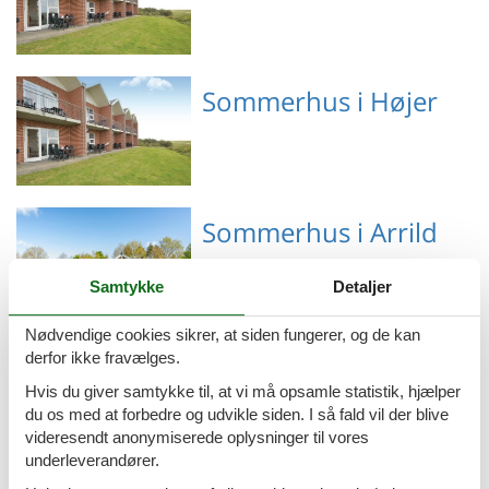
Emne nr.: 130-S10274
Sommerhus i Højer
Emne nr.: 130-S10274
Sommerhus i Arrild
Samtykke
Detaljer
Nødvendige cookies sikrer, at siden fungerer, og de kan
Emne nr.: 130-S10245
Sommerhus i Skærbæk
derfor ikke fravælges.
Hvis du giver samtykke til, at vi må opsamle statistik, hjælper
du os med at forbedre og udvikle siden. I så fald vil der blive
videresendt anonymiserede oplysninger til vores
underleverandører.
Emne nr.: 090-12734