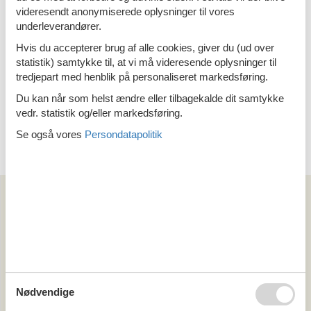
Sommerhus Drøsselbjerg
videresendt anonymiserede oplysninger til vores
underleverandører.
Hvis du accepterer brug af alle cookies, giver du (ud over
statistik) samtykke til, at vi må videresende oplysninger til
tredjepart med henblik på personaliseret markedsføring.
Emne nr.: 130-E20448
Sommerhus ved Slagelse
Du kan når som helst ændre eller tilbagekalde dit samtykke
vedr. statistik og/eller markedsføring.
Se også vores
Persondatapolitik
Emne nr.: 121-91-3032
Artikeltyper
Alle
Sommerhus
Område
Alle
Nødvendige
Danmark