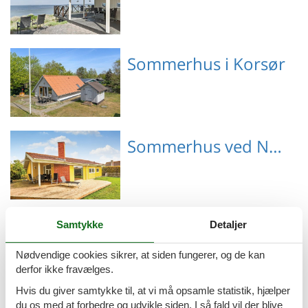
Emne nr.: 042-SL135
Sommerhus i Korsør
Emne nr.: 121-91-3762
Sommerhus ved Næsby Strand
Emne nr.: 130-E20255
Sommerhus ved Stillinge Strand
Samtykke
Detaljer
Nødvendige cookies sikrer, at siden fungerer, og de kan
derfor ikke fravælges.
Hvis du giver samtykke til, at vi må opsamle statistik, hjælper
Emne nr.: 121-91-3032
du os med at forbedre og udvikle siden. I så fald vil der blive