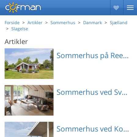
Forside
Artikler
Sommerhus
Danmark
Sjælland
Slagelse
Artikler
Sommerhus på Reersø
Emne nr.: 121-91-1534
Sommerhus ved Svallerup Strand
Emne nr.: 090-93852
Sommerhus ved Kongsmark Strand