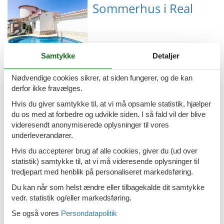
Emne nr.: 306-
Sommerhus i Real
ES9725.186.1
Samtykke
Detaljer
Emne nr.: 306-
Sommerhus i Las Bovetes
ES9700.276.1
Nødvendige cookies sikrer, at siden fungerer, og de kan
derfor ikke fravælges.
Hvis du giver samtykke til, at vi må opsamle statistik, hjælper
du os med at forbedre og udvikle siden. I så fald vil der blive
Emne nr.: 306-
Sommerhus i Marines
videresendt anonymiserede oplysninger til vores
ES9700.477.1
underleverandører.
Hvis du accepterer brug af alle cookies, giver du (ud over
statistik) samtykke til, at vi må videresende oplysninger til
tredjepart med henblik på personaliseret markedsføring.
Emne nr.: 306-
Sommerhus i Javea
Du kan når som helst ændre eller tilbagekalde dit samtykke
ES9700.170.2
vedr. statistik og/eller markedsføring.
Se også vores
Persondatapolitik