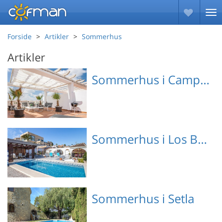
Forside
Artikler
Sommerhus
Artikler
Sommerhus i Campoamor
Emne nr.: 147-EBL027
Sommerhus i Los Balcones
Emne nr.: 147-EBC134
Sommerhus i Setla