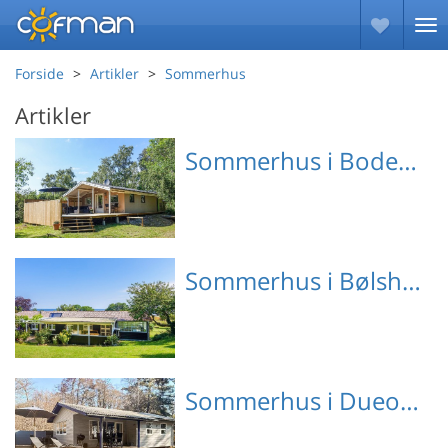
Forside
Artikler
Sommerhus
Artikler
Sommerhus i Boderne
Emne nr.: 130-I61267
Sommerhus i Bølshavn
Emne nr.: 130-I65840
Sommerhus i Dueodde