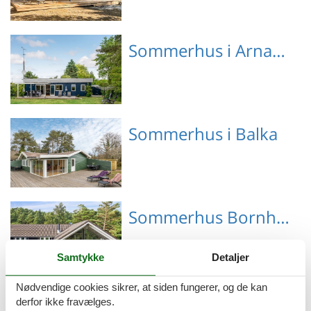
Emne nr.: 130-I51808
Sommerhus i Arnager
Emne nr.: 130-I53501
Sommerhus i Balka
Emne nr.: 130-I50630
Sommerhus Bornholm
Samtykke
Detaljer
Nødvendige cookies sikrer, at siden fungerer, og de kan
Emne nr.: 121-95-0527
Sommerhus i Allinge
derfor ikke fravælges.