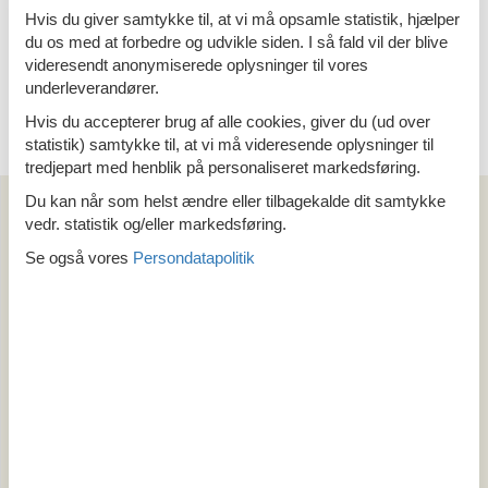
Hvis du giver samtykke til, at vi må opsamle statistik, hjælper
du os med at forbedre og udvikle siden. I så fald vil der blive
videresendt anonymiserede oplysninger til vores
underleverandører.
Emne nr.: 130-I56152
<<
<
...
100
101
102
103
Hvis du accepterer brug af alle cookies, giver du (ud over
statistik) samtykke til, at vi må videresende oplysninger til
tredjepart med henblik på personaliseret markedsføring.
Du kan når som helst ændre eller tilbagekalde dit samtykke
Artikeltyper
vedr. statistik og/eller markedsføring.
Alle
Sommerhus
Se også vores
Persondatapolitik
Område
Alle
Belgien
Danmark
Frankrig
Holland
Italien
Kroatien